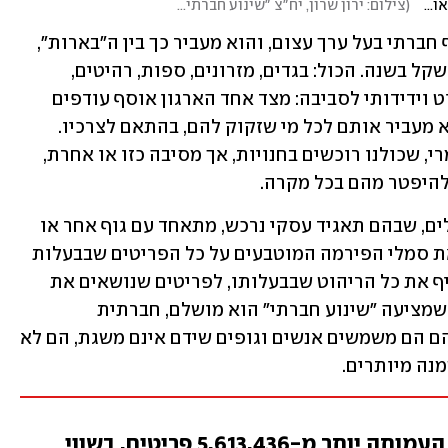
תחתונים, רהיטים וגם בתי ספר שלמים: המתנדבים שאוספים ומשנעים ציוד למפונים
(
צילום: ירון שרון, יח"צ "שינוע חברתי" | עריכה: קורל קוט
)
ואכן, בתוך זמן קצר הפך ה"דלי" הזה לגוף חברתי בעל ערך עצום, והוא מעביר כך בין ה"בארות", 
סחורות ופריטים בהיקף של כ-40 מיליון שקל בשנה. הכול: בגדים, מזרונים, ספות, רהיטים, 
מחשבים, מקררים. המודל כה הגיוני ופשוט וידידותי לסביבה: מצד אחד הארגון אוסף עודפים 
מחברות מסחקיות ועסקים, ומצד שני הוא מעביר אותם לכל מי שזקוק להם, בהתאם לצרכיו. 
ה"עודפים" האלה הם מוצרים חדשים לגמרי, שכולנו רוכשים בחנויות, אך מסיבה כזו או אחרת, 
להיפטר מהם בכל מקרה. 
שמש מציין לדוגמה מהלכים עסקיים גדולים, שבהם תאגיד עסקי נרכש, מתאחד עם גוף אחר או 
מרענן את הלוגו, ולכן נדרש להחליף גם את סמלי הפירמה המוטבעים על כל הפריטים שבבעלות 
החברה. בבת אחת נאלץ ארגון כזה להחליף את כל הריהוט שבבעלותו, לפריטים שנושאים את 
צבעי הלוגו החדש. במקרה כזה, הפיתרון שמציעה "שינוע חברתי" הוא מושלם, חברתית 
ואקולוגית: הפריטים עוברים ליעדים שבהם הם משמשים אנשים וגופים שידם אינם משגת, הם לא 
נה מיותרים.
עד כתיבת שורות אלה הצילה העמותה יותר מ-5,613,436 פריטים, בשווי