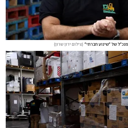
נכ"ל של "שינוע חברתי"
(
צילום ירון שרון
)