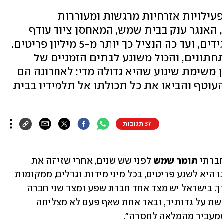
עילויות אזרחיות מרגשות ומעוררות
 האנגר ענק בבית שמש, המאחסן ציוד עודף
במצב חדש, שפונה מבתי עסק ותאגידים, ועד כה הנציל כך יותר מ-5 מיליון פריטים.
תחתונים, והכול משונע לבתים הזמניים של
ן משימת שינוע שהיא גדולה מדי: לאחרונה הם
העוטף והביאו את כל תכולתו אל תלמידיו בבית
37 תגובות
ברתי 
תומר שמש 
לפני שש שנים, אחרי שזיהה את 
הנחיצות בהפעלתו של ארגון שכל תכליתו היא לשנע פריטים, בכל מיני מידות וגדלים, ממקומות 
שיש בהם עודף אל מקומות שיש בהם צורך. בישראל יש מצד אחד חברת שפע ומצד שני חברה 
ענייה. באר אחת שכל הזמן מתמלאת וגולשת על גדותיה, ובאר אחת שאף פעם לא מצליחה 
 שמעביר מהמלאה לחסרה".