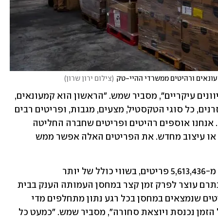
ונאים ורהיטים ממשרדי ההיי-טק
(
צילום ירון שרון
)
"אנחנו מקבלים סחורות ופריטים משני כיוונים עיקריים", מסביר שמש. "הראשון הוא קמעונאים, 
שנפטרים מבגדים חדשים, חומרי ניקוי, מזרנים, כל סוגי הטקסטיל, מצעים, מגבות, ופריטים רבים 
נוספים כאלה. השני מגיע ממשרדי הייטק. אנחנו אוספים רהיטים ופריטים שחברה החליטה 
לזרוק, מטעמים של חידוש ציוד, שיפוצים או עיצוב מחדש. את הפריטים האלה אפשר ממש 
כך הם הצילו עד כתיבת שורות אלה יותר מ-5,613,436 פריטים, בשווי כולל של יותר 
מ-128,050,000 שקל. כל השלל שנאסף ונתרם עוצר לפרק זמן קצר במחסן העמותה הענק בבית 
שמש, אבל לא לאורך זמן. הסחורה והפריטים שנמצאים במחסן בכל רגע נתון מתחלפים מדי 
שבועיים בערך. "זה נקרא 'מחסן נושם'. כל הזמן נכנסת ויוצאת סחורה", מסביר שמש. "כמעט כל 