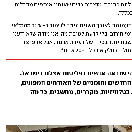
הפריטים שנמצאים כאן כבר מוזמנים ויש להם כתובת. מוצרים רבים שאנחנו אוספים מקבלים 
כלל".
למרות הביקוש הגדול לפריטים, מדיניות העמותה לאורך השנים היתה לשמור כ-20% מהמלאי 
במחסנים, זמינים למצבי חירום. "שמרנו לימי חירום, בלי לדעת לטובת מה. אני מודה שלא ידענו 
שיכול להיות תסריט של מלחמה כזאת. חשבנו יותר בכיוון של רעידת אדמה. אבל אז פרצה 
לחלק את כל ה-20 אחוז". 
תי שנראה אנשים בפליטות אצלנו בישראל.
החדשים והזמניים של האזרחים המפונים,
טלוויזיות, מקררים, מחשבים, כל מה