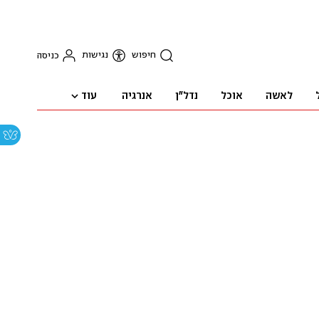
חיפוש
נגישות
כניסה
עוד
לאשה
אוכל
נדל"ן
אנרגיה