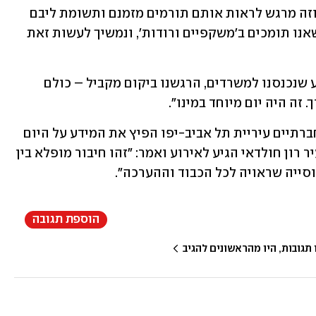
במעורבות החברתית של העובדים שלנו, וזה מרגש לראות אותם תורמים מזמנם ותשומת ליבם 
למען שורדי השואה. זו השנה השלישית שאנו תומכים ב'משקפיים ורודות', ונמשיך לעשות זאת 
הלן, שורדת שואה מצרפת, שיתפה: "ברגע שנכנסנו למשרדים, הרגשנו ביקום מקביל – כולם 
. זה היה יום מיוחד במינו".
תחום אזרחים ותיקים במינהל שירותים חברתיים עיריית תל אביב-יפו הפיץ את המידע על היום 
המרוכז דרך עובדות סוציאליות. ראש העיר רון חולדאי הגיע לאירוע ואמר: "זהו חיבור מופלא בין 
סייה שראויה לכל הכבוד וההערכה".
הוספת תגובה
גובות, היו מהראשונים להגיב