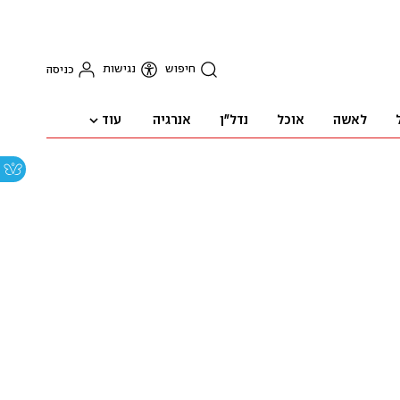
חיפוש
נגישות
כניסה
עוד
לאשה
אוכל
נדל"ן
אנרגיה