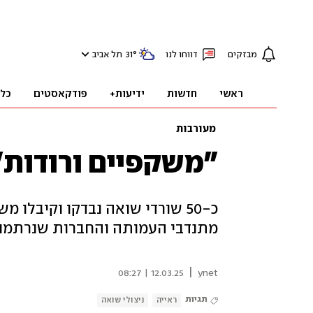
מבזקים
דווחו לנו
°
31
תל אביב
ראשי
חדשות
ידיעות+
פודקאסטים
כל
מעורבות
"משקפיים ורודות"
כ-50 שורדי שואה נבדקו וקיבלו 
מתנדבי העמותה והחברות שנרתמו
|
12.03.25 | 08:27
ynet
תגיות
ראייה
ניצולי שואה