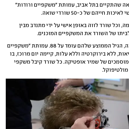
ביום מרוכז של בדיקות ראייה לשורדי שואה שהתקיים בתל אביב, עמותת "משקפיים ורודות" 
ייהם של כ-50 שורדי שואה. 
האירוע נערך במשרדי חברת פייבר שנרתמה, וכל שורד לווה באופן אישי על ידי מתנדב מבין 
ביתו של השורד את המשקפיים המוכנים.
כיום חיים בישראל כ-123 אלף שורדי שואה, הגיל הממוצע שלהם עומד על 88. עמותת "משקפיים 
ורודות", שמסייעת לשורדים בתחום הבריאות, ללא בירוקרטיה וללא עלות, קיימה יום מרוכז, בו 
נבדקו השורדים על ידי אופטומטריסטים מוסמכים של שמיר אופטיקה. כל שורד קיבל משקפי 
מולטיפוקל.