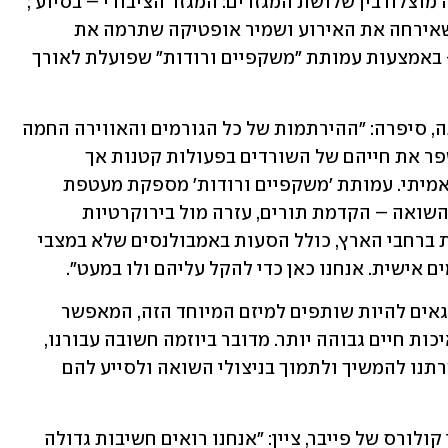
היוזמה התאפשרה הודות לשיתוף פעולה מוצלח בין שלושת המגזרים: המגזר הציבורי – בסיוע ; 
המגזר העסקי – באמצעות חברת פייבר שאירחה את האירוע ושמיר אופטיקה שתרמה את 
הבדיקות והמשקפיים; והמגזר השלישי – באמצעות עמותת "משקפיים ורודות" שפועלת לאורך 
גאל קימרשלק, מנכ"לית ומייסדת העמותה, סיפרה: "ההירתמות של כל הגורמים והאווירה החמה 
ששררה באירוע המחישו עד כמה ניתן לשפר את חייהם של השורדים בפעולות קטנות אך 
משמעותיות. בעיניי, זה היה יום של חסד אמיתי. עמותת 'משקפיים ורודות' מספקת מעטפת 
לשירותי הרפואה הציבורית עבור שורדי השואה – הקדמת תורים, עזרה מול בירוקרטיות 
רפואיות, ליווי והסעות לבדיקות רפואיות ברחבי הארץ, כולל הסעות באמבולנסים שלא במצבי 
ם אישית. אנחנו כאן כדי להקל עליהם ולו במעט".
רונן צור, מנהל שמיר ישראל, הדגיש: "אנו גאים להיות שותפים למיזם המיוחד הזה, המאפשר 
לניצולי השואה ליהנות מראייה ברורה ואיכות חיים גבוהה יותר. מדובר ביוזמה חשובה עבורנו, 
כחברה המובילה בתחום האופטיקה, ומטרתנו להמשיך ולתמוך בניצולי השואה ולסייע להם 
שי גולדנברג, מנהל אחריות חברתית וקרן קולורס של פייבר, ציין: "אנחנו רואים חשיבות גדולה 