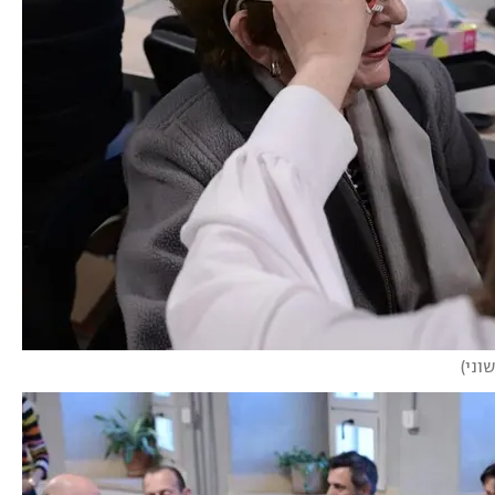
וני
)