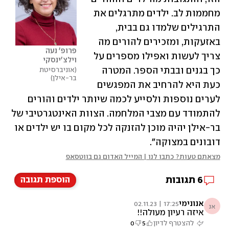
מחממות לב. ילדים מתרגלים את 
התרגילים שלמדו גם בבית, 
באזעקות, ומזכירים להורים מה 
פרופ' נעה 
צריך לעשות ואפילו מספרים על 
וילצ'ינסקי
כך בגנים ובבתי הספר. המטרה 
אוניברסיטת 
בר-אילן
כעת היא להרחיב את המפגשים 
לערים נוספות ולסייע לכמה שיותר ילדים והורים 
להתמודד עם מצבי המלחמה. הצוות האינטגרטיבי של 
בר-אילן יהיה מוכן להזנקה לכל מקום בו יש ילדים או 
דובונים במצוקה".
מצאתם טעות? כתבו לנו | המייל האדום גם בווטסאפ
6
תגובות
הוספת תגובה
אנונימי
17:25 | 02.11.23
אנ
איזה רעיון מעולה!!
להצטרף לדיון
5
0