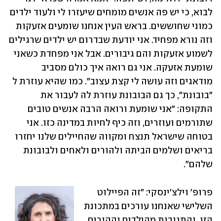
לבוא, כי יש פה אנשים מומחים שיעזרו לי ולעוד ילדים 
כמוני שחוששים. בראש העין אנחנו שומעים אזעקות 
וזה נורא מפחיד. אני יודעת שבדרום יש ילדים שרגילים 
לשמוע אזעקות והם גיבורים. אבל אני מפחדת כשאני 
שומעת אזעקה. אני גם רואה איך כולם מסביב 
מודאגים וזה עושה לי קצת עצוב". כמו שהיא עוזרת ל 
"בובונת", כך גם הבובונת עוזרת לה לעבור את 
התקופה: "אני שומעת ורואה הרבה אנשים טובים 
שתורמים ועוזרים, וזה כיף לחיות במדינה כזו. אני 
בטוחה שישראל תנצח ומקווה שהחיילים שלנו יחזרו 
בריאים ושלמים הביתה ולהורים ולאחים ולבובונת 
שלהם".
פרופ' וילצ'ינסקי: "זה הפיילוט 
השלישי שאנחנו עורכים במתכונת 
הזו, והתגובות מהילדים וההורים 