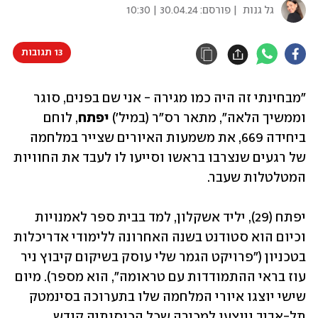
גל גנות
| פורסם:
30.04.24 | 10:30
13 תגובות
"מבחינתי זה היה כמו מגירה - אני שם בפנים, סוגר 
וממשיך הלאה", מתאר רס"ר (במיל') 
יפתח
, לוחם 
ביחידה 669, את משמעות האיורים שצייר במלחמה 
של רגעים שנצרבו בראשו וסייעו לו לעבד את החוויות 
המטלטלות שעבר. 
יפתח (29), יליד אשקלון, למד בבית ספר לאמנויות 
וכיום הוא סטודנט בשנה האחרונה ללימודי אדריכלות 
בטכניון ("פרויקט הגמר שלי עוסק בשיקום קיבוץ ניר 
עוז בראי ההתמודדות עם טראומה", הוא מספר). מיום 
שישי יוצגו איורי המלחמה שלו בתערוכה בסינמטק 
תל-אביב ויוצעו למכירה שכל הכנסותיה קודש 