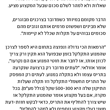
שאלות ולא למהר לשלם סכום שבעל המקצוע מציע.
הדבר מקומם במיוחד כשמדובר בצרכנים מבוגרים, 
שלא מבינים ושפשוט מרמים אותם וגובים מהם 
סכומים גבוהים על תקלות שכלל לא קיימות". 
"הרמאות הכי גדולה ונפוצה בתחום היא לספר לצרכן 
שהמנוע התקלקל בזמן שבפועל הוא תקין ורק צריך 
לכוון אותו, או לחבר את חוטי המנוע אם הם נקרעו", 
אומר אזולאי. "לעתים מדובר רק ברצועה שנקרעה 
בתריס עצמו ולא בתקלה במנוע. לעתים רק המפסק 
של התריס החשמלי התקלקל וזו תקלה שעלות 
התיקון שלה היא 500-300 שקל (כולל מע"מ). בכל 
מקרה, אם בעל מקצוע אומר שהמנוע התקלקל או 
שיש צורך להחליף את התריס, כדאי לבקש חוות-דעת 
משני בעלי מקצוע נוספים ולא למהר להחליף". 