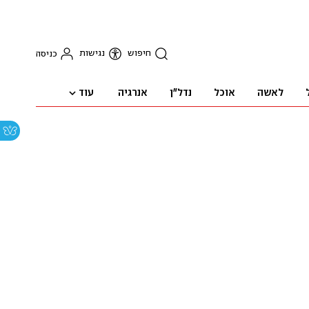
חיפוש
נגישות
כניסה
עוד
לאשה
אוכל
נדל"ן
אנרגיה