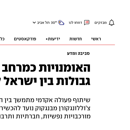
מבזקים
דווחו לנו
°
30
תל אביב
ראשי
חדשות
ידיעות+
פודקאסטים
כל
סביבה ומדע
האומנויות כמרחב 
גבולות בין ישראל 
שיתוף פעולה אקדמי מתמשך בין ה
צ’וללונגקורן מבנגקוק נועד להכשי
מורכבויות נפשיות, חברתיות ותרבו