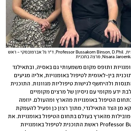
מימין לשמאל:  ד״ר מיטל פוגל שמחוני - מרצה בתוכנית,  Professor Bussakorn Binson, D.Phil, ד״ר גל אברמובסקי - ראש 
בשנים האחרונות הולך תחום הטיפול באומנויות ותופס מקום משמעותי גם באסיה, ובתאילנד 
בפרט. כחלק ממגמה זו נפתחה בבנגקוק תוכנית בין-לאומית לטיפול באומנויות, אליה מגיעים 
סטודנטים מכל רחבי אסיה כדי ללמוד, להתנסות ולהיחשף לגישות טיפוליות מגוונות. התוכנית 
פועלת מתוך תפיסה רב-תרבותית, המשלבת ידע מקומי עם ניסיון של מרצים מקומיים 
ובין-לאומיים ממספר תוכניות מובילות בתחום הטיפול באומנויות מהארץ ומהעולם. יוזמה 
משמעותית לשיתוף פעולה זה צמחה דווקא מן הצד התאילנדי, מתוך רצון כן ופעיל להעמקת 
קשרים אקדמיים ומקצועיים עם תוכניות מובילות מהארץ בעולם בתחום הטיפול באומנויות. את 
היוזמה הובילה Professor Bussakorn Binson, D.Phil ראשת התוכנית לטיפול באומנויות 