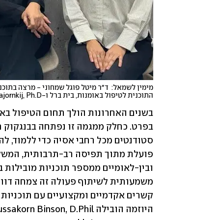
התוכנית לטיפול באומנות, בית ברל ו-Nisara Jaroenkajornkij, Ph.D, מרצה בתכנית