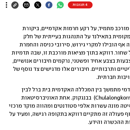
4 תגובות
בעידן שבו השיח הבינלאומי סביב ישראל מורכב מתמיד, על רקע חרמות אקדמיים, ביקורת 
תקשורתית גוברת ודיווחים בתקשורת המקומית בתאילנד על התנהגות בעייתית של חלק 
מהישראלים, דיווחים אשר בשנה האחרונה אף הובילו למקרי גירוש, סירובי כניסה והחמרת 
הפיקוח מצד הרשויות, מתברר שלא הכול שחור. דווקא בתוך מציאות מורכבת זו, שבה תדמיות 
לאומיות מיטלטלות במהירות ולעיתים נצבעות בצבע אחיד ופשטני, נרקמים חיבורים אנושיים, 
מקצועיים ואקדמיים החוצים גבולות פוליטיים ותרבותיים. חיבורים אלו מדגישים צד נוסף של 
ויבות חברתית.
דוגמה בולטת לכך היא שיתוף פעולה אקדמי מתמשך בין המכללה האקדמית בית ברל לבין 
אוניברסיטת צ’וללונגקורן   (Chulalongkorn University)  בבנגקוק. אחת האוניברסיטאות 
המובילות והיוקרתיות באסיה. האוניברסיטה מונה עשרות אלפי סטודנטים ומהווה מוקד מרכזי 
למחקר, חדשנות והכשרה מקצועית. שיתוף פעולה זה מתקיים דווקא בתקופה רגישה, ומעיד על 
ות ההכשרה והידע.