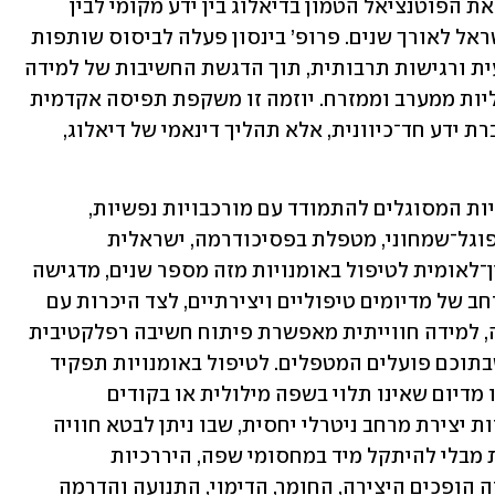
מאוניברסיטת צ’וללונגקורן, אשר זיהתה את הפוטנציאל הטמון בדיאלוג בין ידע מקומי לבין 
ניסיון קליני, מחקרי והכשרתי שנצבר בישראל לאורך שנים. פרופ’ בינסון פעלה לביסוס שותפות 
המבוססת על כבוד הדדי, סקרנות מקצועית ורגישות תרבותית, תוך הדגשת החשיבות של למידה 
משותפת והפריה הדדית בין גישות טיפוליות ממערב וממזרח. יוזמה זו משקפת תפיסה אקדמית 
הרואה בשיתוף פעולה בין־לאומי לא העברת ידע חד־כיוונית, אלא תהליך דינאמי של דיאלוג, 
מטרת התוכנית להכשיר מטפלים באומנויות המסוגלים להתמודד עם מורכבויות נפשיות, 
חברתיות ותרבותיות מגוונות. ד״ר מיטל פוגל־שמחוני, מטפלת בפסיכודרמה, ישראלית 
המתגוררת בבנגקוק ומרצה בתוכנית הבין־לאומית לטיפול באומנויות מזה מספר שנים, מדגישה 
את חשיבות חשיפת הסטודנטים למגוון רחב של מדיומים טיפוליים ויצירתיים, לצד היכרות עם 
מרצים וגישות טיפוליות מגוונות. לדבריה, למידה חווייתית מאפשרת פיתוח חשיבה רפלקטיבית 
ורגישות עמוקה להקשרים התרבותיים שבתוכם פועלים המטפלים. לטיפול באומנויות תפקיד 
ייחודי במפגש בין תרבויות שונות, בהיותו מדיום שאינו תלוי בשפה מילולית או בקודים 
תרבותיים ספציפיים. האומנויות מאפשרות יצירת מרחב ניטרלי יחסית, שבו ניתן לבטא חוויה 
פנימית, קונפליקט רגשי ומשמעות אישית מבלי להיתקל מיד במחסומי שפה, היררכיות 
תרבותיות או מטענים פוליטיים. במרחב זה הופכים היצירה, החומר, הדימוי, התנועה והדרמה 