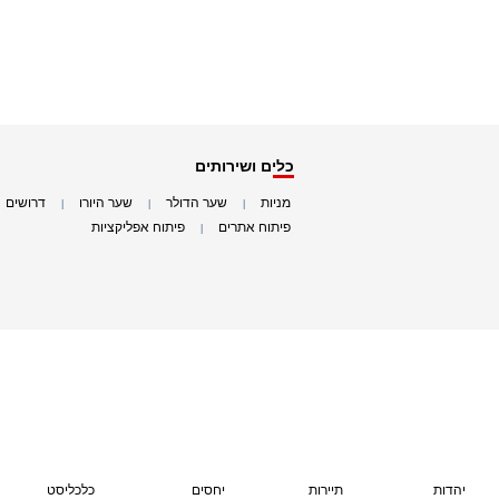
כלים ושירותים
מניות
שער הדולר
שער היורו
דרושים
|
|
|
|
פיתוח אתרים
פיתוח אפליקציות
|
|
יהדות
תיירות
יחסים
כלכליסט