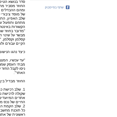
סדר בנושא הטיפו
החוזר מסביר מהו
שתף בפייסבוק
ומהם ההבדלים בי
של מוסד ציבורי 
מתחם ותפעול שו
הקשורות באינטרנ
"מדובר בחוזר שמ
מבשר על שינוי ה
קסלמן וקסלמן, 
הקיים עבורם ולש
כיצד נהגו הנישו
"עד עכשיו, המצב
מבתי העסק שמנה
ניסו לקבל החזר 
האתר".
החוזר מבדיל בין
1. שלב רכישת כ
שקולה לרכישת נכ
אתרים המיועדים 
החיים של נכס מסו
2. שלב הקמת הא
כל תוכנת מחשב 
ראשונית של אתר