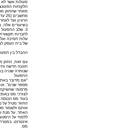
פעולות אשר לא נ
הלקוחות הפוטנצי
מאחר שהחוק מכי
הרעיון ועד לאחר
בשיעורים אלה, מ
3. שלב התפעול 
לחברות תקשורת 
עלות תמיכה ועלו
של בית העסק לצו
ההבדל בין תפעול
עם זאת, החוק מב
תוכנה חדשה וחי
שנותרה שנויה ב
התפעול.
"אם מדובר באת
מספר שנים", אומ
פרסומי שהשיקה מ
לצורכי מס באופן
בעוד מס הכנסה מ
החוזר מטיל על 
אותם ולשמור מס
האתר, על מנת שי
ללמוד על היסטו
אינטרנט, במטרה 
מס.