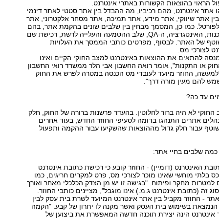
ל הראוי בהוצאות הקשורות באתרי אינטרנט.
 אתר אינטרנט, מהם רכיביו, מה ההבדל בין אתר סטטי לאתר דינמי
ן אתר שיווקי, אתר מידע, אתר תמיכה, אתר מסחר אלקטרוני, אתר
לפורטל. כמו כן, המסמך מבחין בין שלבים שונים בהקמת אתר, בהם
שלב האפיון, התכנות, האינטגרציה, ה-QA, שלב ההטמעה והעלייה לרשת, רכישת שם
טף של האתר. לבסוף, מפרטים כותבי הממסך את העלויות
ט לצורכי מס.
נסה להתאים את ההוצאות באינטרנט למצב החוקי הקיים ואינו
חוק או התקנות", אומר רואה החשבון אבי הלר ממשרד רואי החשבון
"למעשה, החוזר מיועד לעובדי מס הכנסה במטרה לפרש את החוק
מש להם מעין מורה דרך".
מים עד כה?
 החוקי לא היה ברור לחלוטין. בהעדר פרשנות ברורה של החוק, חלק
לים אתרים התנהגו בדומה לסעיפי החוזר החדש, בעוד אחרים
שוטף עבור חלק גדול מההוצאות שהשקיעו עבור ההקמה ותפעול
 כמה שלבים בחיי אתר:
תובת האינטרנט (דומיין) - החוזר קובע כי רכישת כתובת אינטרנט
ס בלתי מוחשי שאינו מוכר לצורכי מס, פרט למקרים חריגים, כמו
למטרות מחקר ופיתוח. "בגישה זו יש מן הצדק הכלכלי מאחר ואורך
ג זה (כתובת אינטרנט ג.מ.) אינו מוגבל", מציינים כותבי החוזר.
תר - החוזר מקביל בין אתר אינטרנט המיועד לשרת בית עסק לבין
הנמצאת בשימוש בית העסק ואשר מקנה לו יתרון של קבע. "הקמה
 אינטרנט הינה יצירת תוכנה חדשה המאפשרת את ביצוען של