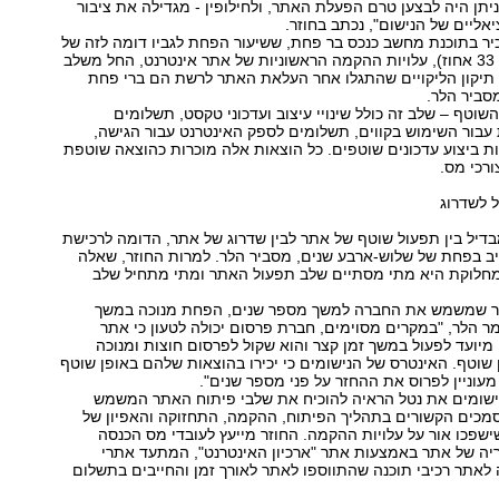
יתן היה לבצען טרם הפעלת האתר, ולחילופין - מגדילה את ציבור
אליים של הנישום", נכתב בחוזר.
ר בתוכנת מחשב כנכס בר פחת, ששיעור הפחת לגביו דומה לזה של
מחשבים (25 עד 33 אחוז), עלויות ההקמה הראשוניות של אתר אינטרנט, החל משלב
 תיקון הליקויים שהתגלו אחר העלאת האתר לרשת הם ברי פחת
סביר הלר.
השוטף – שלב זה כולל שינויי עיצוב ועדכוני טקסט, תשלומים
עבור השימוש בקווים, תשלומים לספק האינטרנט עבור הגישה,
ת ביצוע עדכונים שוטפים. כל הוצאות אלה מוכרות כהוצאה שוטפת
רכי מס.
 לשדרוג
דיל בין תפעול שוטף של אתר לבין שדרוג של אתר, הדומה לרכישת
יב בפחת של שלוש-ארבע שנים, מסביר הלר. למרות החוזר, שאלה
מחלוקת היא מתי מסתיים שלב תפעול האתר ומתי מתחיל שלב
ר שמשמש את החברה למשך מספר שנים, הפחת מנוכה במשך
ר הלר, "במקרים מסוימים, חברת פרסום יכולה לטעון כי אתר
יועד לפעול במשך זמן קצר והוא שקול לפרסום חוצות ומנוכה
 שוטף. האינטרס של הנישומים כי יכירו בהוצאות שלהם באופן שוטף
עוניין לפרוס את ההחזר על פני מספר שנים".
נישומים את נטל הראיה להוכיח את שלבי פיתוח האתר המשמש
מכים הקשורים בתהליך הפיתוח, ההקמה, התחזוקה והאפיון של
שפכו אור על עלויות ההקמה. החוזר מייעץ לעובדי מס הכנסה
ריה של אתר באמצעות אתר "ארכיון האינטרנט", המתעד אתרי
לאתר רכיבי תוכנה שהתווספו לאתר לאורך זמן והחייבים בתשלום