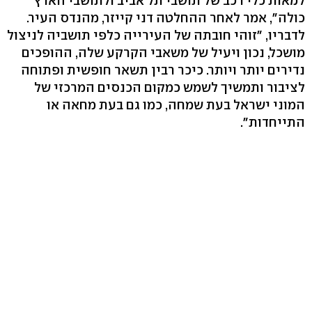
למאות כלי רכב של תושבי תל אביב ולתושבי הארץ
כולה", אמר לאחר ההחלטה דני קייזר, מהנדס העיר.
לדבריו, "זוהי חובתה של העירייה כלפי תושביה לניצול
מושכל, נכון ויעיל של משאבי הקרקע שלה, ההופכים
נדירים יותר ויותר. כיכר רבין תשאר חופשית ופתוחה
לציבור ותמשיך לשמש כמקום הכנסים המרכזי של
המוני ישראל בעת שמחה, כמו גם בעת מחאה או
התייחדות".