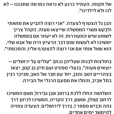
של תקווה. העתיד כרגע לא נראה כמו מה שתכננו – לא
לנו ולא לילדינו".
הבן גל הצטרף לצעדה. "אני רוצה להביע את מחאתי
ולבקש משרי הממשלה שייצאו מעזה. הקהל צריך
לשמוע שיש התעוררות. זה לא יעזור אם בממשלה
ימשיכו לא לעשות שום דבר. הרעיון היה של אבא שלי,
הוא שאל אותי אם אני רוצה להצטרף אליו, והסכמתי".
בחולצות לבנות שעליהן נכתב "עולים על ירושלים –
יוצאים מעזה", בנעלי ספורט ועם תיק גב קטן, יצאו
בצהריים האב והבן, יחד עם חבר של האב, מכיכר רבין
בתל אביב, והחלו את מסעם הרגלי אל הבירה.
השלושה החלו ללכת ברחוב אבן גבירול, משם המשיכו
לרחוב קפלן, ומשם, דרך הקריה, המשיכו לכיוון דרך
גהה וכביש מספר 1, בדרך לירושלים. הצעדה צפויה
להימשך ימים אחדים.