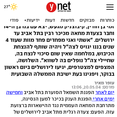
נגד הכיבוש בעזה: אזרחים
צועדים מכיכר רבין לכנסת
זמי בן חורין, קיבוצניק מגעש, יצא עם בנו בן ה-14
וחבר בצעדת מחאה מכיכר רבין בתל אביב עד
ירושלים. "אשתי ואני מפחדים פחד מוות שעוד 4
שנים בננו יגויס לצה"ל ויהיה שותף להנצחת
הכיבוש, במלחמה שאין שום סיכוי לנצח בה,
שחיילי צה"ל נופלים בה לשווא". השלושה,
המצפים למצטרפים, יגיעו לירושלים ביום ראשון
בבוקר, ויפגינו בעת ישיבת הממשלה השבועית
עופר מאיר
פורסם: 20.05.04, 13:06
יום לאחר
הפגנת השמאל הסוערת בתל אביב
וחמישה
ימים אחרי
הפגנת הענק בכיכר למען הנסיגה,
מתרחבת המחאה העממית נגד ההישארות ברצועת
עזה. הפעם: צעדה רגלית מתל אביב לירושלים של