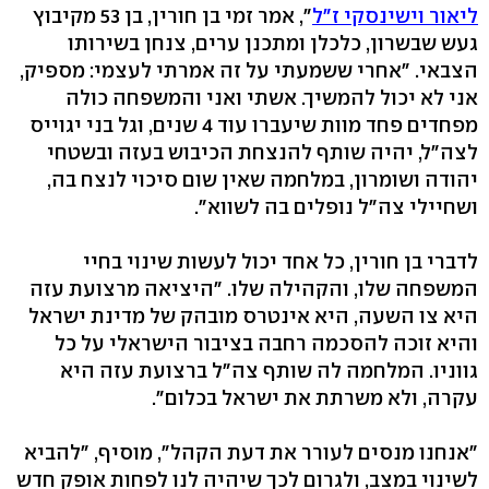
ליאור וישינסקי ז"ל
", אמר זמי בן חורין, בן 53 מקיבוץ
געש שבשרון, כלכלן ומתכנן ערים, צנחן בשירותו
הצבאי. "אחרי ששמעתי על זה אמרתי לעצמי: מספיק,
אני לא יכול להמשיך. אשתי ואני והמשפחה כולה
מפחדים פחד מוות שיעברו עוד 4 שנים, וגל בני יגוייס
לצה"ל, יהיה שותף להנצחת הכיבוש בעזה ובשטחי
יהודה ושומרון, במלחמה שאין שום סיכוי לנצח בה,
ושחיילי צה"ל נופלים בה לשווא".
לדברי בן חורין, כל אחד יכול לעשות שינוי בחיי
המשפחה שלו, והקהילה שלו. "היציאה מרצועת עזה
היא צו השעה, היא אינטרס מובהק של מדינת ישראל
והיא זוכה להסכמה רחבה בציבור הישראלי על כל
גווניו. המלחמה לה שותף צה"ל ברצועת עזה היא
עקרה, ולא משרתת את ישראל בכלום".
"אנחנו מנסים לעורר את דעת הקהל", מוסיף, "להביא
לשינוי במצב, ולגרום לכך שיהיה לנו לפחות אופק חדש