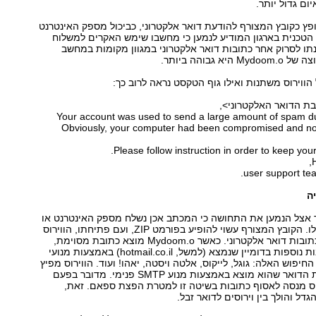
ם גדול יותר.
פץ כקובץ המצורף להודעת דואר אלקטרוני, כביכול מספק האינטרנט
הטכנית בארגון המודיע לנמען כי מחשבו שימש האקרים למשלוח
ו לסרוק אחר כתובות דואר אלקטרוני במגוון מקומות במחשב
א גבוהה ביותר.
הווירוס משתנות ואילו גוף הטקסט נראה לרוב כך:
Your account was used to send a large amount of spam du
Obviously, your computer had been compromised and no
Please follow instruction in order to keep you
ה
צר אצל הנמען את התחושה כי המכתב אכן נשלח מספק האינטרנט או
מקום העבודה שלו. הקובץ המצורף עשוי להופיע בפורמט ZIP, ועם פתיחתו, הווירוס
מחפש במחשב כתובות דואר אלקטרוני. כאשר Mydoom.o מוצא כתובת מסוימת,
הוא מחפש כתובות נוספות בדומיין שנמצא (למשל, hotmail.co.il) באמצעות מנועי
 החיפוש האלה: גוגל, לייקוס, אלטה ויסטה, יאהו! ועוד. הווירוס מפיץ
עצמו לכל כתובות הדואר שהוא מוצא באמצעות מנוע SMTP פנימי. מדובר בפעם
וס מנסה לאסוף כתובות בשיטה זו למטרת הפצת ספאם. זאת,
דל והולך בין וירוסים לדואר זבל.