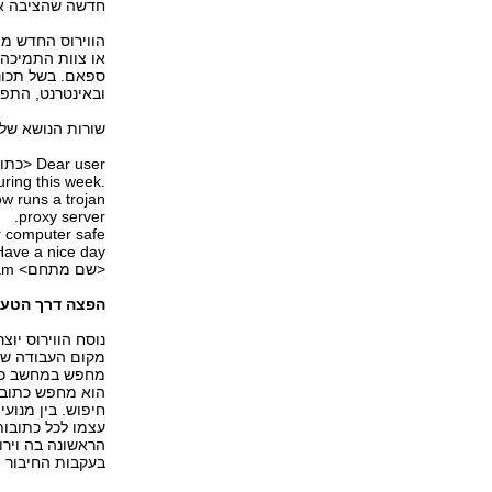
חדשה שהציבה איו
הווירוס החדש מו
או צוות התמיכה 
ספאם. בשל תכונת
ובאינטרנט, התפוצה של Mydoom.o הי
שורות הנושא של 
Dear user <כתובת הדואר האלקטרוני>,
ring this week.
w runs a trojan
proxy server.
r computer safe.
Have a nice day,
<שם מתחם> user support team.
הפצה דרך הטעי
נוסח הווירוס יו
חיפוש. בין מנועי
הראשונה בה ויר
בעקבות החיבור הג