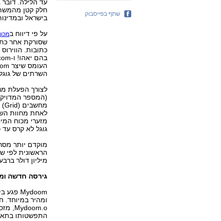
עד הלילה. דובר 
חלק קטן מהמשתמש
שתף בפייסבוק
בישראל ובמדינות
על פי דיווח ב
מכון 
שסורקת אחר כתוב
כתובות. הווירוס 
השרתים של גוגל.
לצורך הפעלת מנו
(המספר המדויק א
מח
לאחת מחוות הש
מזערי מכוח המיח
גוגל לא קרס עד 
מיליון דולר ברבעון 
גירסה חדשה ומ
Mydoom 
ומהיר במיוחד. ח
התפשטותו בתאריך