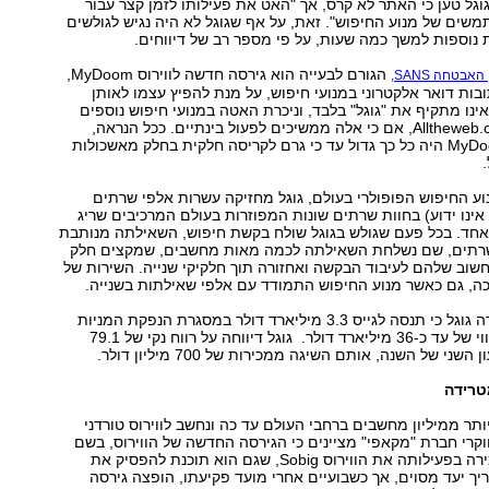
גוגל טען כי האתר לא קרס, אך "האט את פעילותו לזמן קצר עבור
ים של מנוע החיפוש". זאת, על אף שגוגל לא היה נגיש לגולשים
 נוספות למשך כמה שעות, על פי מספר רב של דיווחים.
הגורם לבעייה הוא גירסה חדשה לווירוס MyDoom,
האבטחה SANS,
ות דואר אלקטרוני במנועי חיפוש, על מנת להפיץ עצמו לאותן
אינו מתקיף את "גוגל" בלבד, וניכרת האטה במנועי חיפוש נוספים
בהם יאהו! ו-Alltheweb.com, אם כי אלה ממשיכים לפעול בינתיים. ככל הנראה,
העומס שיצר MyDoom היה כל כך גדול עד כי גרם לקריסה חלקית בחלק מאשכולות
ע החיפוש הפופולרי בעולם, גוגל מחזיקה עשרות אלפי שרתים
ינו ידוע) בחוות שרתים שונות המפוזרות בעולם המרכיבים שריג
שבים (Grid) אחד. בכל פעם שגולש בגוגל שולח בקשת חיפוש, השאילתה מנותבת
רתים, שם נשלחת השאילתה לכמה מאות מחשבים, שמקצים חלק
שוב שלהם לעיבוד הבקשה ואחזורה תוך חלקיקי שנייה. השירות של
כה, גם כאשר מנוע החיפוש התמודד עם אלפי שאילתות בשנייה.
מוקדם יותר מסרה גוגל כי תנסה לגייס 3.3 מיליארד דולר במסגרת הנפקת המניות
הראשונית לפי שווי של עד כ-36 מיליארד דולר. גוגל דיווחה על רווח נקי של 79.1
השני של השנה, אותם השיגה ממכירות של 700 מיליון דולר.
טרידה
פגע ביותר ממיליון מחשבים ברחבי העולם עד כה ונחשב לווירוס טורדני
וקרי חברת "מקאפי" מציינים כי הגירסה החדשה של הווירוס, בשם
Mydoom.o, מזכירה בפעילותה את הווירוס Sobig, שגם הוא תוכנת להפסיק את
 יעד מסוים, אך כשבועיים אחרי מועד פקיעתו, הופצה גירסה