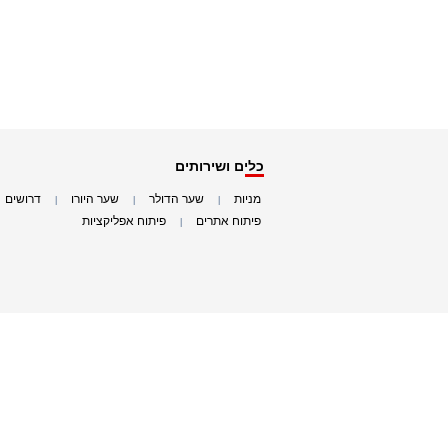
כלים ושירותים
מניות
שער הדולר
שער היורו
דרושים
|
|
|
|
פיתוח אתרים
פיתוח אפליקציות
|
|