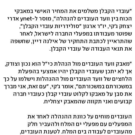
"עובדי הקבלן משלמים את המחיר האישי במאבקי
הכוח בין וועד העובדים להנהלה", מוסר ל-ynet אדרי
יצחק ג'קי, יו"ר ארגון "סולידריות עובדי הקבלן",
שפוטר מעבודתו במפעלי החברה לישראל, לאחר
שהתראיין לכתבת התחקיר של אילנה דיין, שחשפה
את תנאי העבודה של עובדי הקבלן.
"מאבק וועד העובדים מול הנהלת כי"ל הוא נכון וצודק,
אך לא יתכן שעובדי הקבלן יהיו אמצעי בהפעלת
הלחצים של וועד העובדים מול ההנהלות וישלמו על כך
במשכורתם במשכורתם", אומר ג'קי, "עם זאת, אני מברך
את סבן על מאבקו לקלוט עובדי קבלן כעובדי חברה
קבועים ואני תקווה שהמאבק יצחליח.
העובדים מוחים על כוונת ההנהלה לאחד את
המפעלים עם מפעלי ים המלח ולהעביר חלק
מהעובדים לעבודה בים המלח. לטענת העובדים,