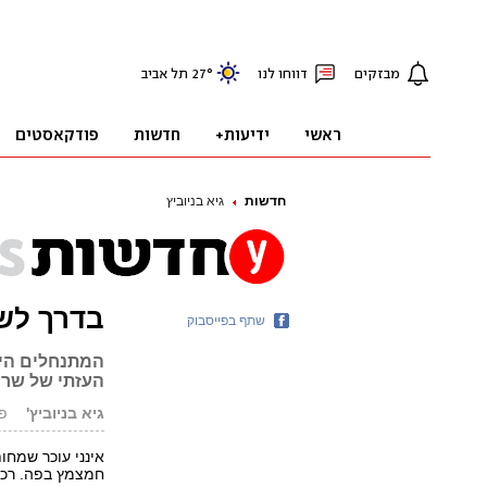
חדשות
גיא בניוביץ
בדרך לש
שתף בפייסבוק
המתנחלים היו
העזתי של שרו
גיא בניוביץ'
פורס
אינני עוכר שמחו
חמצמץ בפה. רכב