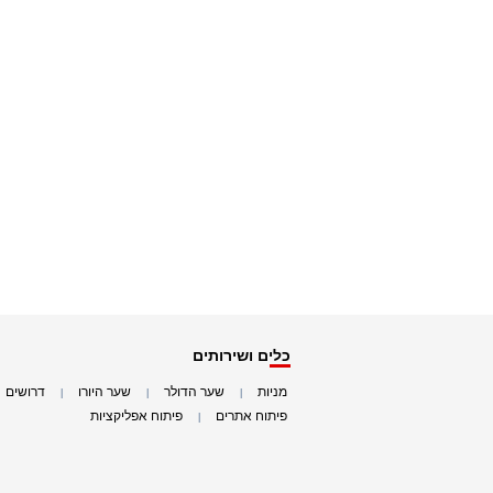
כלים ושירותים
מניות
שער הדולר
שער היורו
דרושים
|
|
|
|
פיתוח אתרים
פיתוח אפליקציות
|
|