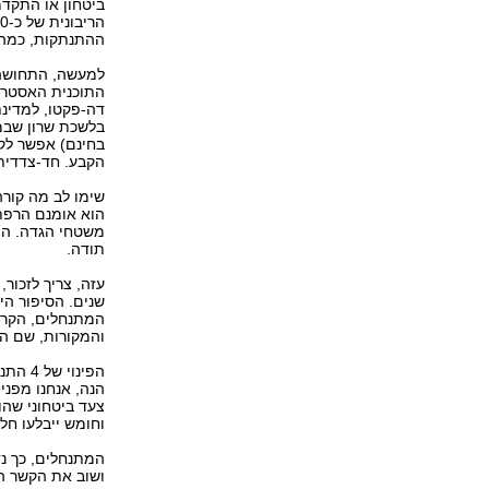
ביטחון או התקדמ
ההתנתקות, כמהל
למעשה, התחושה מ
התוכנית האסטרט
דה-פקטו, למדינת
בלשכת שרון שבמ
בחינם) אפשר לק
הקבע. חד-צדדית
שימו לב מה קור
משטחי הגדה. הפל
תודה.
עזה, צריך לזכור
שנים. הסיפור היה
המתנחלים, הקרב
והמקורות, שם הח
הפינוי
הנה, אנחנו מפנ
צעד ביטחוני שהו
וחומש ייבלעו חל
המתנחלים, כך נד
ושוב את הקשר הד