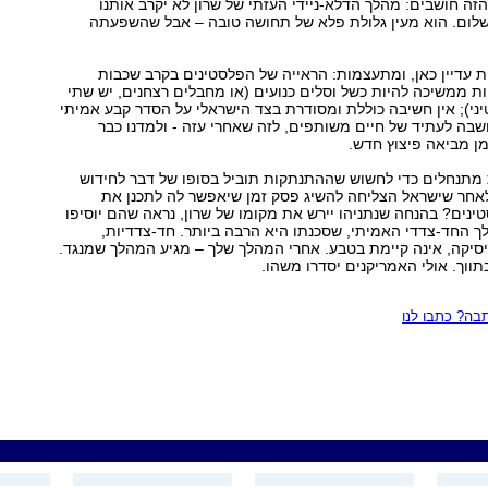
ה חושבים: מהלך הדלא-ניידי העזתי של שרון לא יקרב אותנו
לום. הוא מעין גלולת פלא של תחושה טובה – אבל שהשפעתה
 עדיין כאן, ומתעצמות: הראייה של הפלסטינים בקרב שכבות
ת ממשיכה להיות כשל וסלים כנועים (או מחבלים רצחנים, יש שתי
ני); אין חשיבה כוללת ומסודרת בצד הישראלי על הסדר קבע אמיתי
חשבה לעתיד של חיים משותפים, לזה שאחרי עזה - ולמדנו כבר
ן מביאה פיצוץ חדש.
 מתנחלים כדי לחשוש שההתנתקות תוביל בסופו של דבר לחידוש
לאחר שישראל הצליחה להשיג פסק זמן שיאפשר לה לתכנן את
טינים? בהנחה שנתניהו יירש את מקומו של שרון, נראה שהם יוסיפו
ך החד-צדדי האמיתי, שסכנתו היא הרבה ביותר. חד-צדדיות,
סיקה, אינה קיימת בטבע. אחרי המהלך שלך – מגיע המהלך שמנגד.
תווך. אולי האמריקנים יסדרו משהו.
ה? כתבו לנו