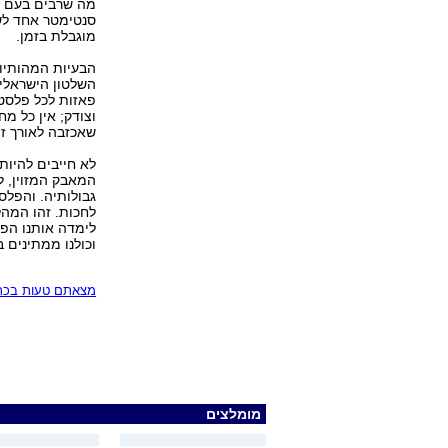
מה שרבים בעם הז
סנטימטר אחד לש
מוגבלת בזמן.
הבעיות המהותיות
השלטון הישראליו
פאזות לכל פלסטי
וצודק; אין כל מ
שאכזבה לאורך זמ
לא חייבים להיות
המאבק המזוין, 
גבולותיה. והפלס
לחכות. זהו המהל
לימדה אותנו הפי
וכולנו ממתינים ב
מצאתם טעות בכתב
מומלצים