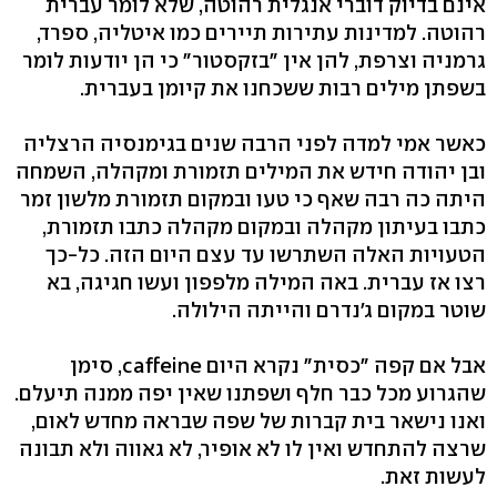
אינם בדיוק דוברי אנגלית רהוטה, שלא לומר עברית
רהוטה. למדינות עתירות תיירים כמו איטליה, ספרד,
גרמניה וצרפת, להן אין "בזקסטור" כי הן יודעות לומר
בשפתן מילים רבות ששכחנו את קיומן בעברית.
כאשר אמי למדה לפני הרבה שנים בגימנסיה הרצליה
ובן יהודה חידש את המילים תזמורת ומקהלה, השמחה
היתה כה רבה שאף כי טעו ובמקום תזמורת מלשון זמר
כתבו בעיתון מקהלה ובמקום מקהלה כתבו תזמורת,
הטעויות האלה השתרשו עד עצם היום הזה. כל-כך
רצו אז עברית. באה המילה מלפפון ועשו חגיגה, בא
שוטר במקום ג'נדרם והייתה הילולה.
אבל אם קפה "כסית" נקרא היום caffeine, סימן
שהגרוע מכל כבר חלף ושפתנו שאין יפה ממנה תיעלם.
ואנו נישאר בית קברות של שפה שבראה מחדש לאום,
שרצה להתחדש ואין לו לא אופיר, לא גאווה ולא תבונה
לעשות זאת.