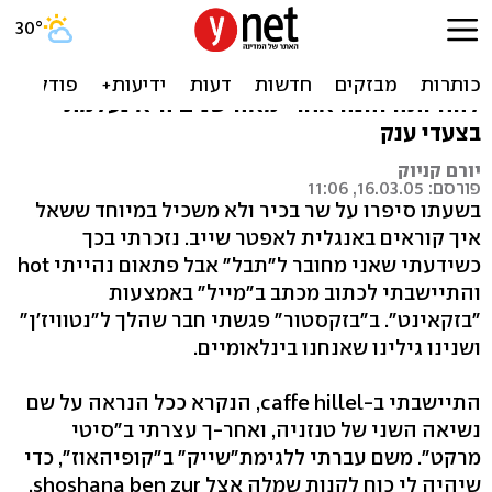
שפה הולכת לאיבוד
נדרשו אלפיים שנים ומאות משוגעים לדבר
להחיותה והנה אחרי מאה שנים היא נעלמת
בצעדי ענק
יורם קניוק
פורסם: 16.03.05, 11:06
בשעתו סיפרו על שר בכיר ולא משכיל במיוחד ששאל
איך קוראים באנגלית לאפטר שייב. נזכרתי בכך
כשידעתי שאני מחובר ל"תבל" אבל פתאום נהייתי hot
והתיישבתי לכתוב מכתב ב"מייל" באמצעות
"בזקאינט". ב"בזקסטור" פגשתי חבר שהלך ל"נטוויז'ן"
ושנינו גילינו שאנחנו בינלאומיים.
התיישבתי ב-caffe hillel, הנקרא ככל הנראה על שם
נשיאה השני של טנזניה, ואחר-ך עצרתי ב"סיטי
מרקט". משם עברתי ללגימת"שייק" ב"קופיהאוז", כדי
שיהיה לי כוח לקנות שמלה אצל shoshana ben zur.