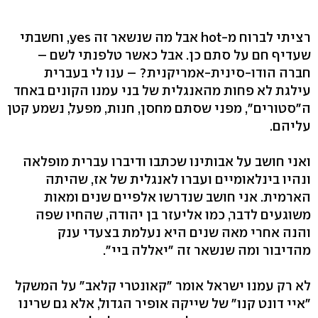
רציתי לברוח מ-hot אבל מה שנשאר זה yes, וחשבתי
שעדיף חם על סתם כן. אבל כאשר טלפנתי לשם –
חברה הודו-סינית-אמריקנית? – ענו לי בעברית
עילגת לא פחות מהאנגלית של בני עמנו הקונים באחד
ה"סטורים", מפני שסתם מחסן, חנות, מפעל, נשמע קטן
עליהם.
ואני חושב על אבותינו שכתבו ודיברו עברית מופלאה
ונהיו בינלאומיים ועברו לאנגלית של אז, שהיתה
הארמית. אני חושב שנדרשו אלפיים שנים ומאות
משוגעים לדבר, כמו אליעזר בן יהודה, שהחיו שפה
והנה אחרי מאה שנים היא נעלמת בצעדי ענק
מהדיבור ומה שנשאר זה "יאללה ביי".
לא רק עמנו ישראל אומר "קאונטרי קלאב" על המשקל
"איי דונט קנו" של שייקה אופיר הגדול, אלא גם שרינו