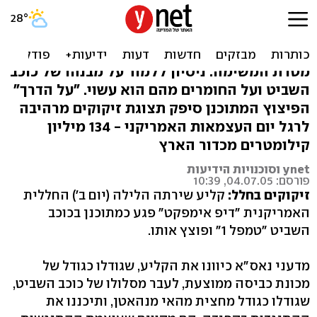
קליע שנורה מחללית נאס"א
פוצץ בהצלחה כוכב שביט
מטרת המשימה: ניסיון ללמוד על מבנהו של כוכב
השביט ועל החומרים מהם הוא עשוי. "על הדרך"
הפיצוץ המתוכנן סיפק תצוגת זיקוקים מרהיבה
לרגל יום העצמאות האמריקני - 134 מיליון
קילומטרים מכדור הארץ
ynet וסוכנויות הידיעות
פורסם: 04.07.05, 10:39
זיקוקים בחלל:
קליע שירתה הלילה (יום ב') החללית
האמריקנית "דיפ אימפקט" פגע כמתוכנן בכוכב
השביט "טמפל 1" ופוצץ אותו.
מדעני נאס"א כיוונו את הקליע, שגודלו כגודל של
מכונת כביסה ממוצעת, לעבר מסלולו של כוכב השביט,
שגודלו כגודל מחצית מהאי מנהאטן, ותיכננו את