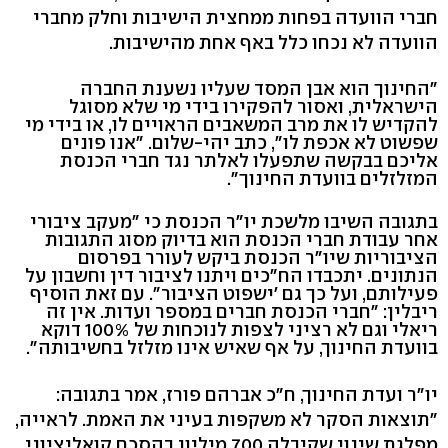
חברי הוועדה בפחות ממחצית הישיבות וחלק מחברי
הוועדה לא נכחו כלל באף אחת מהישיבות.
"החינוך הוא אבן המסד שעליו נשענת החברה
הישראלית, ואסור להפקירו בידי מי שלא מסוגל
להקדיש לו את מרב המשאבים הראויים לו, או בידי מי
שפשוט לא אכפת לו", כתב יהי-שלום. "אנו פונים
אליכם בבקשה שתפעלו לאלתר נגד חברי הכנסת
המזלזלים בוועדת החינוך".
בתגובה השיבו מלשכת יו"ר הכנסת כי "מעקב ציבורי
אחר עבודת חברי הכנסת הוא בדיוק מסוג התגובות
הציבוריות שיו"ר הכנסת ביקש לעורר בפרסום
הנתונים. יתכבדו הח"כים ויתנו לציבור דין וחשבון על
פעילותם, ועל כך גם 'ישפוט הציבור". עם זאת הוסיף
ריבלין: "חברי הכנסת חברים במספר ועדות. אין זה
ריאלי וגם לא רציני לצפות לנוכחות של 100% דוקא
בוועדת החינוך, על אף שאיש אינו מזלזל בחשיבותה".
יו"ר ועדת החינוך, ח"כ אברהם פורז, אמר בתגובה:
"תוצאות הסקר לא משקפות בעיני את האמת. לראייה,
מפלגת שינוי שקיבלה 700 מיליון בהסכם קואליציוני