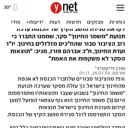
75% מהציבור: לח"כים לא
אכפת מהחינוך
לקראת סגירת מושב הקיץ של הכנסת ערכה
תנועת "משמר החינוך" סקר, שממנו התברר כי
רוב הציבור סבור שהח"כים מזלזלים בחינוך. יו"ר
ועדת החינוך, ח"כ אברהם פורז, מגיב: "תוצאות
הסקר לא משקפות את האמת"
מורן זליקוביץ'
פורסם: 26.07.05, 01:17
75% מהציבור סבורים שלחברי הכנסת לא אכפת
מהחינוך בישראל. כך עולה מסקר שערכה תנועת
"משמר החינוך" בשבוע שעבר ותוצאותיו מתפרסמות
היום (ג'). משמר החינוך הוא גוף עצמאי הפועל למען
קידום מערכת החינוך בישראל. תוצאות
הסקר התפרסמו לרגל סגירת מושב הקיץ של הכנסת.
הסקר הטלפוני שערך מכון גיאוקרטוגרפיה כלל 502