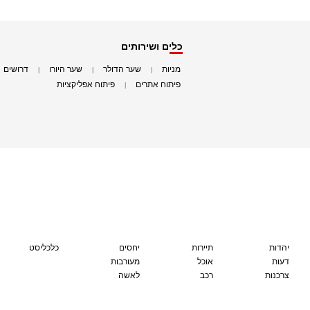
כלים ושירותים
מניות
שער הדולר
שער היורו
דרושים
|
|
|
|
פיתוח אתרים
פיתוח אפליקציות
|
|
יהדות
תיירות
יחסים
כלכליסט
דעות
אוכל
מעורבות
צרכנות
רכב
לאשה