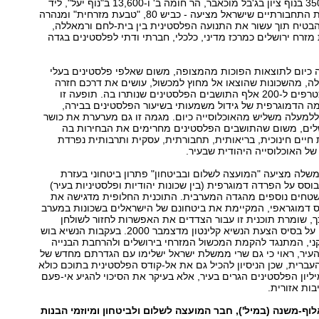
ציון" באבו דיס, 350 בנוף ציון בג'בל מוכאבר, הר חומה ב' ו-13,600 ב"נוף יעל", ליד
וולג'ה). הפתרונות התחבורתיים שישראל מציעה - כביש 80, "טבעת מזרחית" ומנהרה
הבטיח תוך עשור את התנועה הפלסטינית בין בית-לחם ורמאללה,
 מזרח ירושלים כמרכז מדיני, כלכלי, חברתי ודתי לפלסטינים בגדה
ה כיום לתוצאות הפוכות מהמצופה, משום שאלפי פלסטינים בעלי
לה, מהשכונות שהוצאו אל מחוץ למכשול, עושים את דרכם חזרה
לתוככי העיר ומצטרפים ל-200 אלף התושבים הפלסטינים שנותרו בה. תופעה זו
 הדמוגרפית של גידול משמעותי בשיעור הפלסטינים בבירה,
-22% ב-1967 ללמעלה משליש מהאוכלוסייה כיום. מגמה זו גם מערערת את כושר
לים, משום שהתושבים הפלסטינים מחרימים את הבחירות בה
חיים חינוכית, בריאותית, תחבורתית, עסקית ותרבותית נפרדת
של האוכלוסייה היהודית שבעיר.
שלה מציעה "המועצה לשלום ובביטחון" פתרון ביטחוני בעזרת
וסס על הפרדה דמוגרפית (בין שכונות יהודיות ופלסטיניות בעיר)
שטחים נוספים מהגדה המערבית. התוכנית החלופית מדגישה את
 דמוגראפי, המקיימת את ביטחונם של הישראלים בשכונות במערב
ך, שומרת תוכנית זו עבור הצדדים את האפשרות לחזור לשולחן
המו"מ ולהשלימו על בסיס הצעת הנשיא קלינטון מדצמבר 2000. בעקבות הנשיא בוש
י, המתנגד להקמת המכשול המזרחי בירושלים ולהרחבת הבנייה
העיר, ראוי כי גם שרי ממשלת ישראל ישלימו עם הגדרתם מחדש של
העברית, שכן הניסיון להכיל גם את אל-קודס הפלסטינית בתוכם כולא
ליון הפלסטינים הגרים בעיר, אלא בעיקר את הסיכוי להגיע אי-פעם
בות אזורית.
וף-משנה (במיל'), חבר המועצה לשלום ולביטחון ומיוזמי הבנות