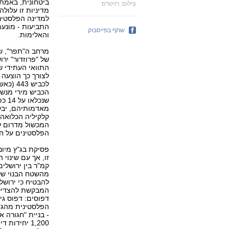
ביטחונית, באמתל
צילום: רויטרס
מדיניות זו עלול
למדינה הפלסטיני
התביעות - מוֹנע
שתף בפייסבוק
והאלימות.
של "פרוזדור" י
לכביש 
שנכ
מאדמותיהם, יבק
קלקיליה הכלואה 
הפלסטינים על ח
מהשטח הבנוי של
להבטיח כי ירושלי
המבקשת להצדיק
דפוסים: דפוס גי
הפלסטינית מהגד
- בניית "חגורה א