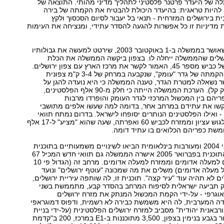
ה של היעדר פרטנר פלסטיני לתהליך מדיני מהותי. התוצאה של
ה להיות טראגית: בהיעדר היכולת להבטיח את הקמתה של בירה
ת בירושלים המזרחית - תנאי בל יעבור לסיום הסכסוך ולקץ
ת מדיניות זו כל אפשרות להגעה להסדר עתידי, ומנציחה את העימות
מרחב ה"תפר", שאושר בממשלה ב-1 באוקטובר 2003, שירטט למעשה את גבולותיו
רושלים שהממשלה ייחלה לו. בצפון ביקשה הממשלה את הכלת
התוואי העתידי של כביש מספר 45, האמור לקשר את מרכז הארץ עם צפון ירושלים.
לצורך כך הוצעה הקמתה של גדר "עומק", שנקבעה במרחק של 3-4 ק"מ צפונית
443 (כאשר נשאלה למטרת הגדר, טענה הממשלה כי היא נועדה להגן על
הכביש מירי מנשק קל). הערכת הממשלה הייתה כי חלק מ-90 אלף הפלסטינים,
לאו על 14 כפריהם בין המכשול המרכזי לגדר העומק והופרדו מרבות
שו את עתידם במרחב אחר, בדומה למה שעשו אלפים מתושבי
- ואילו הפלסטינים הנותרים יסופחו לישראל. בדרום נמתח תוואי
המכשול מדרום לגוש עציון וממזרח לכביש 60 ואפרתה, שעה שהוא "מציע" ל-17 אלף
משת כפריהם הכלואים בו עתיד דומה.
פסיקת בג"ץ מיוני 2004 ומעורבות בינלאומית הביאו לשינויים משמעותיים בתוכנית
זו, אך עם שינוי התוכנית בפברואר 2005 אישרה הממשלה גם תוואי חדש המכיל 67
קמ"ר בין ירושלים למעלה אדומים וממזרח למעלה אדומים. מרחב זה (הגדול פי 10
 מעלה אדומים) משלים את מה שמכונה "עוטף ירושלים" ונועד
ם לא תהיה עוד "עיר קצה". תוכנית זו, לה שותפה עיריית ירושלים,
 תביעה ישראלית לסיפוח המרחב בהסדר קבע, מתממשת בשני
אוגרפי - על-ידי הקמת המכשול המנתק את מזרח ירושלים
ה המערבית, לה היא משמשת כבירה לא רשמית, ודפוס דמוגראפי
ורבאנית יהודית" מסביב למזרח ירושלים הפלסטינית (על-ידי בניית
1,200 יחידות דיור בגבע בנימין בצפון, 3,500 מתוכננות ב-E1 במרכז, 200 ב"קדמת