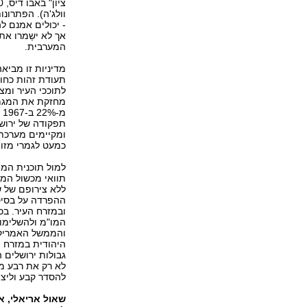
- יכולים אמנם ל
אך לא ישַמרו את
המערבית.
מדיניות זו מביא
תעודת זהות כחו
מחזקת את המגמה
מ
תפקודה של ירוש
ומקיימים מערכת 
כמעט לגמרי מזו 
למול תוכנית הממ
תוואי מכשול המב
ללא צירופם של 
ההפרדה על בסיס
ובמזרח העיר. בכ
והממשל האמריקנ
היהודית במזרח 
גבולות ירושלים 
לא רק את רבע מי
להסדר קבע וליצי
שאול אריאלי, אל