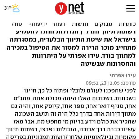
מתווך בלעדי: ככה מוכרים
היום דירה
רשתות תיווך הנדל"ן הגדולות החלו להטמיע
בישראל את שיטת התיווך הבלעדית, במסגרתה
מתחייב מוכר הדירה למסור את הטיפול במכירה
למתווך בודד. עידו אפרתי על היתרונות
והחסרונות שבשיטה
עידו אפרתי
פורסם: 23.12.05, 09:52
לפני שהפכנו לעולם גלובלי ופתוח כל כך, חיינו
בשכונות. בשכונות האלו היתה מכולת אחת, מתנ"ס
אחד, סניף דואר אחד, ספר אחד, קיוסק אחד, והיה גם
מתווך דירות אחד. בדרך כלל היה זה תושב השכונה
שהכיר את כולם וידע בדיוק מי מחפש מה. אבל מאז
עשינו כברת דרך ארוכה, הגבולות נפרצו, רשתות תיווך
מקומיות ובינלאומיות שלחו זרועות תמנוניות בפריסה