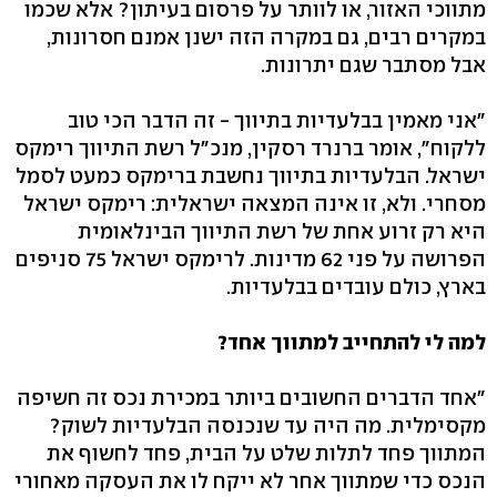
מתווכי האזור, או לוותר על פרסום בעיתון? אלא שכמו
במקרים רבים, גם במקרה הזה ישנן אמנם חסרונות,
אבל מסתבר שגם יתרונות.
"אני מאמין בבלעדיות בתיווך - זה הדבר הכי טוב
ללקוח", אומר ברנרד רסקין, מנכ"ל רשת התיווך רימקס
ישראל. הבלעדיות בתיווך נחשבת ברימקס כמעט לסמל
מסחרי. ולא, זו אינה המצאה ישראלית: רימקס ישראל
היא רק זרוע אחת של רשת התיווך הבינלאומית
הפרושה על פני 62 מדינות. לרימקס ישראל 75 סניפים
בארץ, כולם עובדים בבלעדיות.
למה לי להתחייב למתווך אחד?
"אחד הדברים החשובים ביותר במכירת נכס זה חשיפה
מקסימלית. מה היה עד שנכנסה הבלעדיות לשוק?
המתווך פחד לתלות שלט על הבית, פחד לחשוף את
הנכס כדי שמתווך אחר לא ייקח לו את העסקה מאחורי