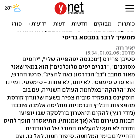
נאמנות נמוכה
יוצרי "גב' הנדרסון גאה להציג" בוגדים ביושרה
של עצמם. גיבורת "יס" בוגדת בבעלה. המדור
ממשיך לדבר במבטא בריטי
יאיר רוה
פורסם: 01.02.06, 15:34
סטיבן פרירס ("מכבסה יפהפייה שלי", "יחסים
מסוכנים", "דברים יפים מלוכלכים") הוא במאי שאני
מאוד מחבב ו"גב' הנדרסון גאה להציג", סרטו החדש,
הוא סרט סימפטי. לא יותר, לא פחות - סימפטי. דמיינו
את "הלהקה" במלחמת העולם השנייה, עם בוב
הוסקינס בתפקיד טוביה צפיר. בשעה שלונדון קורסת
מהפצצות הבליץ הגרמניות מחליטה אלמנה שובבה
(ג'ודי דנץ') להקים תיאטרון בורלסקה שבו יופיעו
הבנות בעירום מלא (אך אמנותי). התיאטרון הופך להיט
ותורם לא מעט להעלאת המורל של הלונדונים
והחיילים בימי המלחמה. סיפור חמוד, לא? כן. ועם