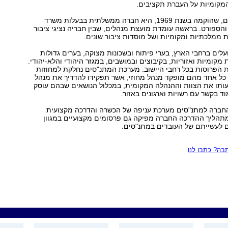
המקומיות על העברת תקציבים.
החברה למתנ"סים, שהוקמה בשנת 1969, היא חברה ממשלתית בבעלות משרד
והספורט. בראשה עומדת מועצת מנהלים, שבין חבריה נציגי ציבור
ות ממלכתיות ומקומיות ושל מוסדות ציבור שונים.
פועלים ברחבי הארץ, בערי פיתוח ובשכונות מצוקה, בערים גדולות
מקומיות ואזוריות, בקיבוצים ובמושבים, במגזר היהודי והלא-יהודי.
 הפרוסות בכל רחבי היישוב. מערכת המתנ"סים נחלקת למחוזות
 כל אחד מהם מופקד מנהל מחוזי, אשר תפקידו להדריך את מנהל
ותו את הצוות וההנהלה המקומית, במכלול הנושאים שבהם עוסק
ד בקשר עם רשויות וארגונים באזור.
החברה למתנ"סים מערכת עניפה של הכשרה והדרכה מקצועית
מתהליך ההדרכה החברה מפיקה גם פרסומים מקצועיים במגוון
 לעשייתם של העובדים במתנ"סים.
ה? כתבו לנו