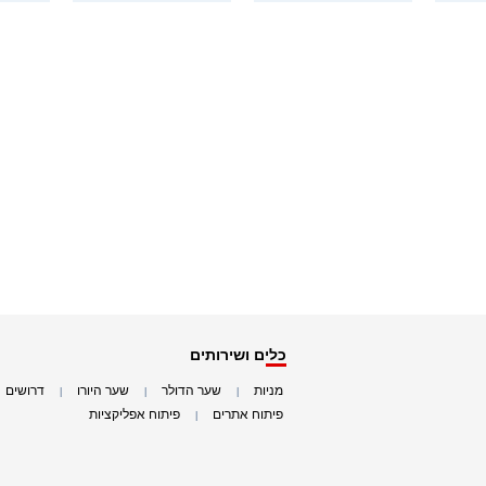
כלים ושירותים
מניות
שער הדולר
שער היורו
דרושים
|
|
|
|
פיתוח אתרים
פיתוח אפליקציות
|
|