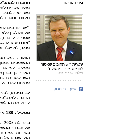
החברה למתנ"סי
בידי המדינה
מאיר שטרית לחשב
משותפת לנציגי מ
תקצה החברה למת
"יש תחומים שאס
של השלטון כלפי
שטרית. לדבריו, 
"אזרח שיש לו כס
מנגד, לא יעלה ע
הוועדה המשותפת 
המשפטים אמנון ד
שטרית. "יש תחומים שאסור
מפלים, לפיהם ה
להוציא מידי הממשלה"
הארץ וכן תבחן א
צילום: גבי מנשה
השר שטרית והחש
פתיחת שנת הלימ
שתף בפייסבוק
עם כניסתו, לפני
החברה למתנ"סים
לזרוק את החלשים
מפעילה 180 מתנ"סים ברחבי הארץ
בת
של חברות ממשלת
בעיירות הפיתוח,
הולן שכרם של חל