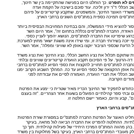
ם לא תופרט
. כך הוחלט היום בפגישה שהתקיימה בין שר חינוך,
 הכללי ד"ר ירון זליכה. עוד סוכם בישיבה על הקמת ועדה
שרדי האוצר החינוך, והמשפטים, שתקבע קריטריונים על פיהם
נ"סים תמיכה כספית במתנ"סים השונים ברחבי הארץ.
ור להוציא מידי הממשלה, והם בבחינת המחויבות הבסיסית ביותר
 האזרח, החברה למתנ"סים נכללת בתחום זה", אמר היום השר
ברגע שיפריטו את החברה למתנ"סים, הנושא יהפוך לעניין כספי.
ף יזכה בשירותי חברה זו, ומי שידו אינה משגת ישאר מחוץ למערכת.
ל הדעת שכספי הציבור יוקצו באופן לא שוויוני ומפלה", אמר השר.
שתוקם תכלול את נציג החשב הכללי, נציג החינוך ואת נציג משרד
ה-הרטוך. על פי הסיכום תקבע הוועדה קריטריונים שוויונים ובלתי
חברה למתנ"סים תחוייב להקצות את כספי הסיוע למתנ"סים ברחבי
ת אופן ההקצאה של כספי הסיוע עד כה. המהלך השבוע הקרוב ימנו
ב הכללי את חברי הוועדה, האמורה לסיים את עבודתה לפני
ודים הקרובה.
 כחודש לתפקיד שר החינוך הכריז מאיר שטרית כי ימנע את הפרטת
 ובתי ספר קהילתיים הפועלים בשעות אחר הצהריים. "זה בעצם
", קבע והיום, כאמור יישם החלטה זו.
חילת 2005 החליט האוצר על הפרטת החברה למתנס"ים במסגרת שורת הפרטות
יות. ההחלטה להפריט את החברה הביאה לגל מחאה, בעיקר
 בהן מהווה המתנ"ס המרכז היחידי של פעילות קהילתית. תוך כך
ק מעובדי המתנ"סים ברחבי הארץ, בעיקר בשל מחלוקות בין משרד