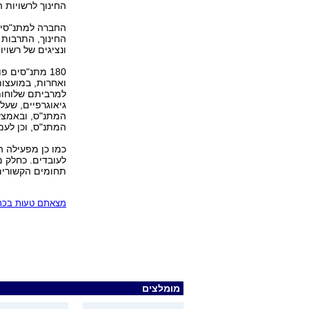
החינוך לרשויות 
החינוך, התרבות 
ונציגים של רשוי
180 מתנ"סים 
ואחרות, במועצות 
למרביתם שלוחות
גיאוגרפיים, שעל
המתנ"ס, ובאמצע
המתנ"ס, וכן לעמו
כמו כן מפעילה 
לעובדים. כחלק 
תחומים הקשורים
מצאתם טעות בכתב
מומלצים