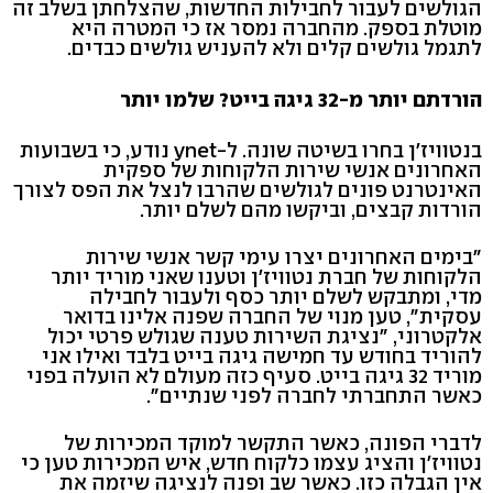
הגולשים לעבור לחבילות החדשות, שהצלחתן בשלב זה
מוטלת בספק. מהחברה נמסר אז כי המטרה היא
לתגמל גולשים קלים ולא להעניש גולשים כבדים.
הורדתם יותר מ-32 גיגה בייט? שלמו יותר
בנטוויז'ן בחרו בשיטה שונה. ל-ynet נודע, כי בשבועות
האחרונים אנשי שירות הלקוחות של ספקית
האינטרנט פונים לגולשים שהרבו לנצל את הפס לצורך
הורדות קבצים, וביקשו מהם לשלם יותר.
"בימים האחרונים יצרו עימי קשר אנשי שירות
הלקוחות של חברת נטוויז'ן וטענו שאני מוריד יותר
מדי, ומתבקש לשלם יותר כסף ולעבור לחבילה
עסקית", טען מנוי של החברה שפנה אלינו בדואר
אלקטרוני, "נציגת השירות טענה שגולש פרטי יכול
להוריד בחודש עד חמישה גיגה בייט בלבד ואילו אני
מוריד 32 גיגה בייט. סעיף כזה מעולם לא הועלה בפני
כאשר התחברתי לחברה לפני שנתיים".
לדברי הפונה, כאשר התקשר למוקד המכירות של
נטוויז'ן והציג עצמו כלקוח חדש, איש המכירות טען כי
אין הגבלה כזו. כאשר שב ופנה לנציגה שיזמה את