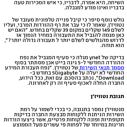
השיחה, היא אמרה, לדבריו, כי איש המכירות טעה
בדבריו ואינו מודע למגבלה.
גולש נוסף סיפר כי קיבל פנייה טלפונית מעובד של
נטוויז'ן, שאמר לו כי עבר את רף ההורדות המרבי, ועליו
לשלם 149 שקלים במקום 39 שקלים בחודש. "האם יש
כאן מגמה להגביל את התעבורה במחיר הנמוך או
לדרוש מהגולשים לשלם יותר ל תעבורה גדולה יותר?",
הוא תוהה.
בדיקה של ynet מגלה כי סעיף המגביל את נפח
ההורדה החודשי ל-5 גיגה בייט אכן מסתתר בסוף
מסמך תנאי השירות
של נטוויז'ן. "נפח תעבורת המידע
החודשי לא יעלה על 5Gigabyte בחודש ב-
Download", נכתב בהסכם. עם זאת, ככל הידוע,
החברה החלה לאכוף סעיף זה רק לאחרונה.
תגובת נטוויז'ן
מנטוויז'ן נמסר בתגובה, כי בכדי לשמור על רמת
השירות הניתנת ללקוחות מבצעת החברה בדיקות
תקופתיות ופונה ללקוחות פרטיים, אשר ביצעו הורדות
חריגות במיוחד של לפחות פי עשרים מעל הממוצע