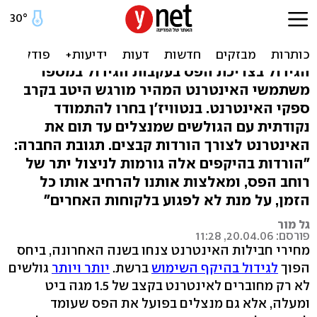
נטוויז'ן למורידים "כבדים":
שלמו יותר בבקשה
הגידול בצריכת הפס בעקבות הגידול במספר
משתמשי האינטרנט המהיר מורגש היטב בקרב
ספקי האינטרנט. בנטוויז'ן בחרו להתמודד
נקודתית עם הגולשים שמנצלים עד תום את
האינטרנט לצורך הורדות קבצים. תגובת החברה:
"הורדות בהיקפים אלה גורמות לניצול יתר של
רוחב הפס, ומאלצות אותנו להרחיב אותו כל
הזמן, על מנת לא לפגוע בלקוחות האחרים"
גל מור
פורסם: 20.04.06, 11:28
מחירי חבילות האינטרנט צנחו בשנה האחרונה, ביחס
הפוך
לגידול בהיקף השימוש
ברשת.
יותר ויותר
גולשים
לא רק מחוברים לאינטרנט בקצב של 1.5 מגה ביט
ומעלה, אלא גם מנצלים בפועל את הפס שעומד