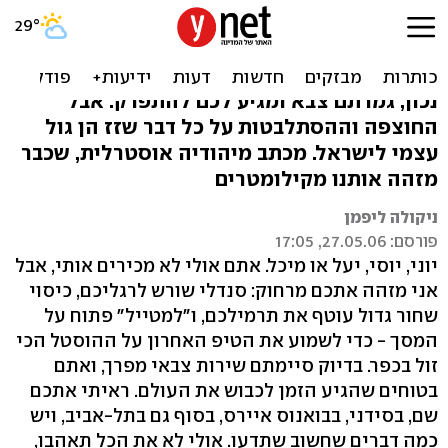
לישראלי המכוער שהתנחל לי
בערסל
נכון, גמרתם צבא ומגיע לכם להתפרק. אבל
החוצפה וההסתלבטות על כל דבר שזז הן גול
עצמי לישראל. מכתב מיהודיה אוסטרלית, שכבר
מזהה אותנו מקילומטרים
ניקולה ליפמן
פורסם: 27.05.06, 17:05
יוני, יוסי, יעל או מיכל. אתם אולי לא מכירים אותי, אבל
אני מזהה אתכם מרחוק: סנדלי שורש לרגליכם, כיסוי
שחור גדול עוטף את תרמילכם, ו"למטייל" פתוח על
המסך - כדי לשמוע את הטיפ האחרון על ההוסטל הכי
זול בכפר. בדיוק סיימתם שירות צבאי מפרך, ואתם
בטוחים שהגיע הזמן לכבוש את העולם. ראיתי אתכם
שם, בסידני, בבואנוס איירס, בסוף גם בתל-אביב, ויש
כמה דברים שחשוב שתדעו. אולי לא את הכל תאהבו,