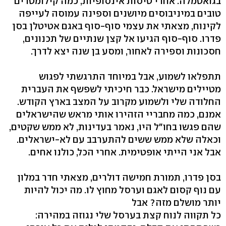
בגואטמלה. אחרי טיסות אינסופיות, כמה קילומטרים
טובים במיניבוסים מיושנים וספינה עמוסה לעייפה
לקינוח, מצאתי את עצמי סוף-סוף באגם אטיטלן בסן
פדרו. סוף-סוף הגיעו אל קצן שנתיים של תכנונים,
חסכונות וספירה לאחור, ומסע בן שנה יצא לדרך.
תתפלאו לשמוע, אבל במיוחד התרגשתי לפגוש
מטיילים מישראל. כבר חיכיתי לשפשף את העברית
החלודה שלי ולשמוע מקרוב על המצב בארץ הקודש.
אמנם, כמה מחבריי הזהירו אותי מראש שהישראלים
שהם פגשו בחו"ל היו, נאמר בעדינות, לא ממש שקטים,
וכאלה שלא ממש ששים להתערבב עם לא-ישראלים.
אבל אני הייתי אופטימית. אחרי הכל, כולנו אחים.
בסן פדרו, תמורת חמישה דולרים, מצאתי חדר במלון
עם נוף קסום לאגם וערסל מחוץ לו. מה יכול להיות
יותר מושלם מזה? אבל
כל תקווה לנוח קצת בערסל שלי נגוזה במהירה: