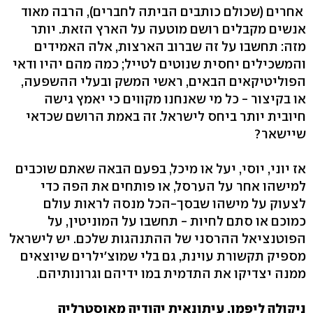
אחרים (שכולם כותבים הביתה לחברים), הרבה מאוד
אנשים מקבלים רושם מוטעה על הארץ הזאת. יותר
מזה: תחשבו על זה שברוב הארצות, אלה האמידים
והמשכילים יחסית שנוטים לטייל; כמה מהם יהיו ודאי
הפוליטיקאים הבאים, ראשי המשק ובעלי ההשפעה,
או בקיצור - כל מי שאנחנו מקווים כי יאמץ גישה
חיובית יותר ביחס לישראל. זה באמת הרושם שכדאי
שיישאר?
אז יוני, יוסי, יעל או מיכל, בפעם הבאה שאתם שוכבים
למישהו אחר על הערסל, או פותחים את הפה כדי
לצעוק על מישהו שבסך-הכל מנסה לראות עולם
כמוכם או סתם לחיות - תחשבו על המוניטין, על
הפוטנציאל ההרסני של ההתנהגות שלכם. יש לישראל
מספיק תקשורת עוינת, גם בלי שמוצ'ילרים שיוצאים
ממנה יצדיקו את התדמית במו ידיהם וגרונותיהם.
ניקולה ליפמן, עיתונאית יהודיה מאוסטרליה