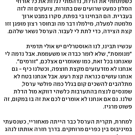
כשפתחתי את הדלת, נדהמתי לגלות את כל אורחי
המלון כמעט שרועים שם בתורות, צועקים זה לזה
בעברית. הם הבחינו בי בפתח, סקרו במבט ארוך
מלמטה למעלה, מילמלו דבר מה ובחוסר רצון מופגן זזו
קצת הצידה, כדי לתת לי לעבור. הערסל נשאר שלהם.
עכשיו תבינו, לנו האוסטרלים יש אולי תדמית
"מנומסת", שלא לומר כבדה או משעממת. אבל נדמה לי
שאנחנו בכל זאת, כמו שאומרים אצלכם, "זורמים".
אנחנו לא מזדעזעים מקצת חוצפה, וכשלנו כיף - גם
אנחנו עושים כנראה קצת רעש. אבל אנחנו בטח לא
מתלהבים להשכים קום בגלל כמה פולשי ערסל,
שמנסים לנצח בהתערבות כלשהי דווקא מול הדלת
שלנו. גם אם אנחנו לא אומרים לכם את זה בו במקום, זה
פשוט מרגיז.
למחרת, תקרית הערסל כבר הייתה מאחוריי, כשנסעתי
במיניבוס בין כפרים מרוחקים. בדרך חזרה אותתו לנהג