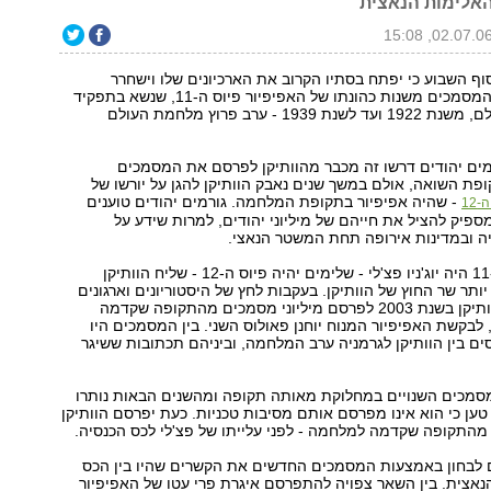
האלימות הנאצית
סוף השבוע כי יפתח בסתיו הקרוב את הארכיונים שלו וישחרר
לפירסום את כל המסמכים משנות כהונתו של האפיפיור פיוס ה-11, שנשא בתפקיד
בין מלחמות העולם, משנת 1922 ועד לשנת 1939 - ערב פרוץ מלחמת העולם
רמים יהודים דרשו זה מכבר מהוותיקן לפרסם את המסמכים
פת השואה, אולם במשך שנים נאבק הוותיקן להגן על יורשו של
- שהיה אפיפיור בתקופת המלחמה. גורמים יהודים טוענים
-12
מספיק להציל את חייהם של מיליוני יהודים, למרות שידע על
 ובמדינות אירופה תחת המשטר הנאצי.
בתקופת פיוס ה-11 היה יוג'ניו פצ'לי - שלימים יהיה פיוס ה-12 - שליח הוותיקן
ותר שר החוץ של הוותיקן. בעקבות לחץ של היסטוריונים וארגונים
יהודים, ניאות הוותיקן בשנת 2003 לפרסם מיליוני מסמכים מהתקופה שקדמה
בקשת האפיפיור המנוח יוחנן פאולוס השני. בין המסמכים היו
ים בין הוותיקן לגרמניה ערב המלחמה, וביניהם תכתובות ששיגר
מכים השנויים במחלוקת מאותה תקופה ומהשנים הבאות נותרו
ן טען כי הוא אינו מפרסם אותם מסיבות טכניות. כעת יפרסם הוותיקן
מהתקופה שקדמה למלחמה - לפני עלייתו של פצ'לי לכס הכנסיה.
 לבחון באמצעות המסמכים החדשים את הקשרים שהיו בין הכס
נאצית. בין השאר צפויה להתפרסם איגרת פרי עטו של האפיפיור