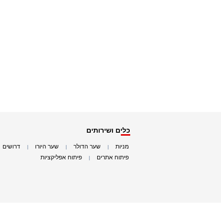
כלים ושירותים
מניות
שער הדולר
שער היורו
דרושים
|
|
|
|
פיתוח אתרים
פיתוח אפליקציות
|
|