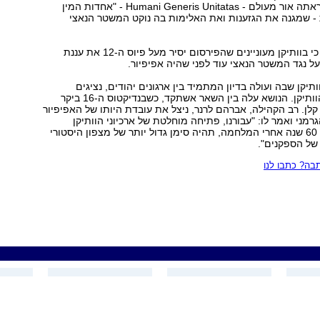
פיוס ה-11 שלא ראתה אור מעולם - Humani Generis Unitatas - "אחדות המין
 - שמגנה את הגזענות ואת האלימות בה נוקט המשטר הנאצי
פרשנים מציינים כי בוותיקן מעוניינים שהפירסום יסיר מעל פיוס ה-12 את עננת
על נגד המשטר הנאצי עוד לפני שהיה אפיפיור.
וותיקן שבה ועולה בדיון המתמיד בין ארגונים יהודים, נציגים
ישראלים ונציגי הוותיקן. הנושא עלה בין השאר אשתקד, כשבנדיקטוס ה-16 ביקר
לן. רב הקהילה, אברהם לרנר, ניצל את עובדת היותו של האפיפיור
רמני ואמר לו: "עבורנו, פתיחה מוחלטת של ארכיוני הוותיקן
מתקופת השואה 60 שנה אחרי המלחמה, תהיה סימן גדול יותר של מצפון היסטורי
של הספקנים".
ה? כתבו לנו