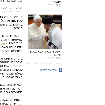
של הגזענות ו
באושוויץ
צילום: איי פי
ynet
פורסם: 02.07.06, 15:08
הוותיקן הודיע ב
השניה.
היסטוריונים וגו
מתקופה זו ומתקו
פיוס ה-11 -
פיוס ה
נגדו כי לא עשה 
המתרחש בגרמניה
האפיפיור בבית הכנסת בקלן
אשתקד
צילום: איי פי
לגרמניה ומאוחר י
למלחמת העולם, ל
שתף בפייסבוק
כאלה שנגעו ליחס
פצ'לי מגרמניה.
אלא שרבים מהמס
חסויים, והוותיק
מסמכים נוספים 
המומחים מקווים
הקדוש וגרמניה ה