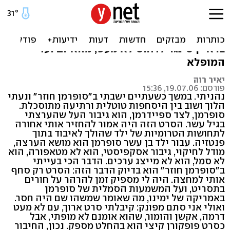
סופרמרקט
בשעתיים וחצי של "סופרמן חוזר" מצליח הבמאי
בראיין סינגר לדחוס לא מעט, מהאיום ועד
המופלא
יאיר רוה
פורסם: 19.07.06, 15:36
נהניתי. במשך כשעתיים ישבתי ב"סופרמן חוזר" ונעתי
הלוך ושוב בין היסחפות טוטלית ורתיעה מתוסכלת.
סופרמן, לצד ספיידרמן, הוא גיבור העל שהערצתי
בגיל עשר. הסרט הזה היה אמור להחזיר אותי אחורה
לתחושות הטרומיות של ילד שהולך לאיבוד בתוך
פנטזיה. עבור ילד בן עשר סופרמן הוא מושא הערצה,
מודל לחיקוי, גיבור אסקפיסטי, הוא לא מטאפורה, הוא
לא סמל, הוא לא מייצג ערכים. הדבר הכי בעייתי
ב"סופרמן חוזר" הוא בדיוק הדבר הזה: הסרט רק סחף
אותי למחצה. היה לי מספיק זמן להרהר על חורים
בתסריט, ועל המשמעות הסמלית של סופרמן
באמריקה של ימינו, מה שאומר שמשהו שם היה חסר.
ואולי אני סתם מפונק: קיבלתי סרט ארוך, עם לא מעט
דרמה, אקשן והומור, שהוא אומנם לא מופתי, אבל
כסרט פופקורן קיצי הוא בהחלט מספק. נכון, החיבור