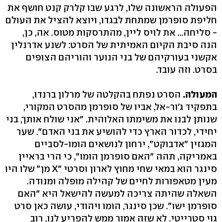
הפעולה הראשונה שלו, לרגע שבו קלרק קנט חושף את
חליפת סופרמן שמתחת לבגדו, ויוצא להציל את העולם
- סליחה... את לויס ליין, מהתרסקות מטוס. אה, כן,
הנה סיבת הקיום האמיתית של הסרט: לשנע אדרנלין
אקשני בעורקיהם של בני הנוער והוריהם הצופים
בסרט. וזה עובד.
המעולה.
הסרט נפתח בהקלטה של מרלון ברנדו,
בתפקיד ג'ור-אל, אביו של סופרמן מהסרט המקורי,
שנותן לבנו את משימתו האלוהית. "אני שולח אותך, בני
יחידי, לכדור הארץ כדי להושיע את בני האדם". שער
המגזין "אדבוקט", ירחון לנושאים הומו-לסביים
באמריקה, תהה "האם סופרמן הומו", כי הרי בראיין
סינגר הוא במאי שחי מחוץ לארון וסרטי "X מן" שלו היו
מעין מטאפורות לחיים של קהילה מופלה ומנודה.
השאלה שהיתה צריכה למעשה להישאל היא "האם
סופרמן ישו". שכן סינגר, הומו ויהודי, עושה כאן סרט
גוי סטרייטי. לא שזה אמור ממש להפריע לנו, רוב