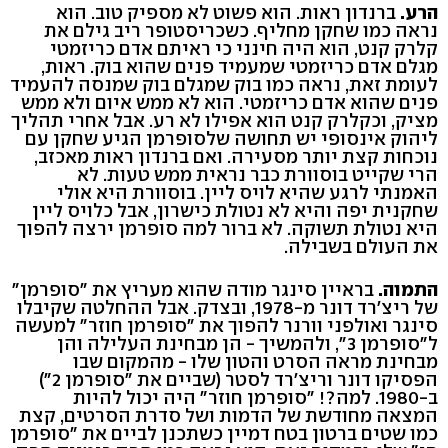
הרע.
ברנדון ראות. הוא פשוט לא מספיק טוב. הוא
נראה כמו שחקן מחליף. כשכריסטופר ריב גילם את
קלרק קנט, הוא היה חינני כי ראיתם אדם כריזמטי
מגלם אדם כריזמטי שמעמיד פנים שהוא בוק. ראות,
לעומת זאת, נראה כמו בוק שמגלם בוק שמנסה להעמיד
פנים שהוא אדם כריזמטי. הוא לא ממש איום ולא ממש
מציק, וכקלרק קנט הוא אפילו לא רע. אבל אחרי תהליך
ליהוק אינסופי יש תחושה שלסופרמן הגיע שחקן עם
נוכחות קצת יותר מסעירה. ואם ברנדון ראות מאכזב,
הרי שקייט בוסוורת כבר נראית ממש טעות. לא
האמנתי לרגע שהיא לויס ליין. בוסוורת היא אולי
שחקנית יפה והיא לא נטולת כישרון, אבל כלויס ליין
היא נטולת תשוקה. לא ברור למה סופרמן ירצה להפוך
את העולם בשבילה.
התמוה.
בראיין סינגר מודה שהוא מעריץ את "סופרמן"
של ריצ'רד דונר מ-1978, ובצדק. אבל ההחלטה שקיבלו
סינגר ואולפני וורנר להפוך את "סופרמן חוזר" למעשה
ל"סופרמן 3", ולהמשיך - הן מבחינת העלילה והן
מבחינת מראה הסרט והטון שלו - מהמקום שבו
הפסיקו דונר וריצ'רד לסטר (שביים את "סופרמן 2")
ב-1980. למה?! "סופרמן חוזר" היה יכול להיות
המצאה מחודשת של הדמות ושל סדרת הסרטים, קצת
כמו שטים ברטון בטח דמיין כשתכנן לביים את "סופרמן