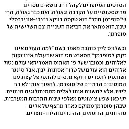
הסרטים המיועדים לקהל רחב נושאים מסרים
פרוטסטנטיים על הקרבה וגאולה. ואם כבר גאולה, הרי
ש"סופרמן חוזר" הוא טקסט דווקא נוצרי-אוניברסלי
שנון,הוא מתאר את הביאה השנייה וגם השלישית של
סופרמן.
וכשלויס ליין כותבת מאמר בשם "למה העולם אינו
זקוק לסופרמן" הסאבט סט הוא שהעולם אינו זקוק
לאלוהים. וכמובן שעל פי האתוס האמריקאי עולם נטול
אלוהים הוא עולם של טרור, אסונות, יגון. אבל סינגר
ושותפיו לתסריט דווקא מנסים להתפלפל קצת עם
המוטיבים הדתיים של סופרמן. להפוך אותו לא רק
לישו, אלא להשוות אותו לאלים מהמיתולוגיה היוונית.
יש כאן שפע ציטוטים מאלפי שנות התרבות המערבית,
שבהן סופרמן ממוקם כאחד מרצף של אלים -
מהיוונים, הרומאים, ההינדים והיודו-נוצרים.