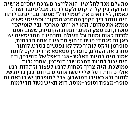
מתעלם מכך לחלוטין, הוא לייצר מערכת יחסים אישית
והדוקה בין קלרק קנט ולקס לותור. אבל סינגר ושות'
כאמור, לא רואים את "סמולוויל" ממטר. מבחינתם לותור
היה ונותר ג'ין הקמן מהסרט המקורי וספייסי פשוט
ממלא את מקומו. הוא לא יותר מארכי-נבל קומיקסי
מופרז, וגם ספק האתנחתאות הקומיות, ששוב זומם
לזרות כאוס ומוות על העולם. ומבחינה תסריטאית יש
כאן גם פגם די משונה: חוץ מסצינה אחת הכרחית,
סופרמן ולקס לותור כלל לא נפגשים בסרט. לותור
מחרב את העולם, סופרמן מטאטא אחריו. לקס לותור
אמור היה להיות האלטר-אגו האפל של סופרמן, וזה
היה יכול להיות הסרט שבו סופרמן, אחרי גלות
ממושכת, היה צריך לפחות לרגע לעצור ולתהות: רגע,
אולי כוחות העל שלי יעשו אותי טוב יותר כבן ברית של
לותור, ולא כאויבו המושבע. אבל לסופרמן יש כנראה גם
סופר-מצפון וסופר-מוסר. הוא האיש נטול הדילמות.