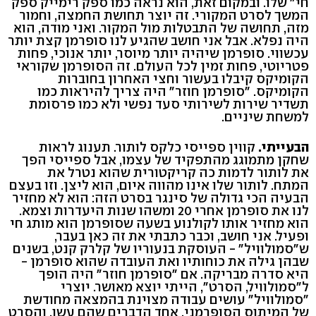
חי" שלו. ובמקום זאת, הוא נראה כמו ספק רימייק ספק
המשך לסרט המקורי. זה יוצר תחושת החמצה, וחמור
מזה, תחושה של התבטלות מול המקור. ואני מודה, הוא
היה נפלא. אבל אני חושב שהגיע לנו סופרמן קצת יותר
עכשווי. סופרמן שיהיה יותר מיוסר, יותר אנוכי, פחות
פטריוטי, פחות זמין לכל העולם. זה הסופרמן שקוראי
הקומיקס קיבלו בעשור וחצי האחרון בחוברות
הקומיקס. "סופרמן חוזר" היה צריך להיראות כמו
תשדיר שירות לשירותי סעד נפשי ולא כמו פרסומת
למשחת שיניים.
הבעייתי.
קווין ספייסי כלקס לותור. תענוג לראות
שחקן מתמוגג מהתפקיד של עצמו, אבל ספייסי הפך
את לותור לדמות כה קריקטורית שהוא נטרל את
המתח. לותור שלו אינו מהווה איום, הוא ליצן. וזו בעצם
הבעיה הכי גדולה של סינגר בסרט הזה: הוא לא מחזיר
לנו את סופרמן אחרי 20 ומשהו שנות היעדרות וצמא.
הוא מחזיר אותו לקולנוע בשעה שסופרמן הוא מותג חי
ופעיל. אני חושב, וכבר כתבתי את זה כאן בעבר,
ש"סמולוויל" - העוסקת בנעוריו של קלרק קנט, בשנים
שבהן גילה את כוחותיו ואת העובדה שהוא סופרמן -
היא סדרה מבריקה. אם "סופרמן חוזר" היה הופך
ל"סמולוויל, הסרט", הייתי יוצא מאושר. יוצרי
"סמולוויל" עושים עבודה מצוינת בהמצאה מחודשת
של המיתוס הסופרמני. אחד הדברים שהם עשו, והסרט