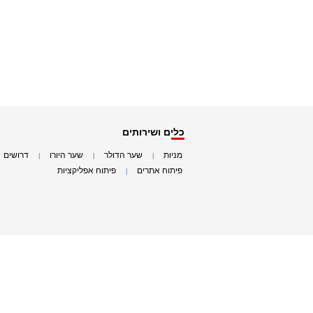
כלים ושירותים
מניות
שער הדולר
שער היורו
דרושים
|
|
|
|
פיתוח אתרים
פיתוח אפליקציות
|
|