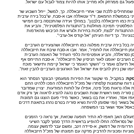
עול גם ממרחק ולא מחייב אותו להיות צמוד לגבול עם ישראל.
 שמתחילים ללכת שבי אחרי חיזבאללה. כך, למשל, ייחל השבוע שר
י בממשלת החמאס, ד"ר עטאללה אבו א-סבח, ש"בכל בירה ערבית
ת כמו חיזבאללה בלבנון". במהלך ועידה שהתכנסה ביום חמישי
 הפלסטיני תמיכה מוחלטת ב"התנגדות הפלסטינית", והביע את
ההתנגדות "לנצח, לזכות בחירות ולגרש את הכיבוש מהאדמות
וניות". כך דיווח העיתון "אל-קודס אל-ערבי".
ה בכל בירה ערבית מפלגה כמו חיזבאללה ושהצעירים הערביים
ן חיזבאללה את לוחמיו", אמר. אבו א-סבח שיבח את חיזבאללה
ן נסראללה, והביע אופטימיות כלפי העתיד של האומה הערבית
 הערבים יאומנו לאור הניסיון של חיזבאללה". א-סבח התייחס אף
אל תיעלם ואמר כי "השקר האומר כי ישראל קיימת ותישאר מוכח
ומו שכן ניתן להביס את ישראל ועל הארגונים הערביים להבין זאת".
סקת
: במקביל, מי שקוצר את הפירות ממעמקי הבונקר הנסתר הוא
 דווח שתמונות קלסתרו של מזכ"ל חיזבאללה הפכו ללהיט החם
אלה נראות מכל פינה, אפילו על לוחות המודעות. יצויין שמדובר
 סוריה מאז ראשית שנות השבעים נהגה להציג לראווה אך ורק אדם
ז אסד, ואחריו את בנו בשאר, כאשר מידי פעם הוצגו גם תמונות
 בשאר (ומי שסומן להיות נשיא סוריה בטרם נהרג בתאונת דרכים
עולם האב חאפז לא התיר תופעה שכזאת, אך נראה כי הזמנים
 של נסראללה החלו להופיע בראשית הדרך סמוך לקבר השיעי
הדרומית של דמשק, א-סיידה זינב, ומשם עבר לדמשק עצמה.
מוניות ומכוניות להדביק מדקה עם תמונתו של מזכ"ל חיזבאללה