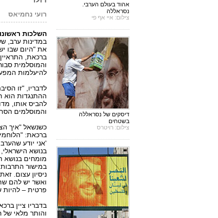
אהוד בעולם הערבי.
נסראללה
רועי נחמיאס
פ
צילום: איי אף פי
השלכות ראשונו
במדינות ערב, שש
את "היום שבו י
ברכאת, התראיין 
והמוסלמית סבור
להיעלמות המפעל 
לדבריו, "זו הסיב
ההתנגדות הוא תח
להביס אותו, מדו
והמוסלמים הסתכל
דיסקים של נסראללה
בשטחים
כשנשאל "איך הצל
צילום: רויטרס
ברכאת: "הלוחמי
'אני יודע שהערב
בנושא הישראלי, 
מומחים בנושא ה
במישור התרבותי,
ניסיון עצום. זא
ואשר יש להם שתי
פרטית – להיות ש
בדבריו ציין ברכ
והותר מלאי של ר