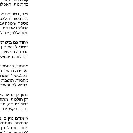
בחתונות וחאפלות
זאת, כשבמקביל 
כמו בסוריה, לצג
נוספת שעולה עם
החליפו את דמוי
חיזבאללה, אפילו
אהוד גם בישרא
בישראל. העיתון 
הנתונה במעצר בי
תמיכה בחיזבאללה
מחמוד, הנחשבת 
העבירה בראיון ב
ובפלסטין" ואמרה
ובסיוע לחיזבאלל
בתוך כך נראה כי
במאוריטניה, מדי
שכינון הקשרים ב
אומדים נזקים
: 
הלחימה. מומחים 
מחדש את לבנון 
"לבנון זקוקה לכ