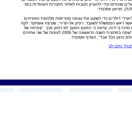
ים שנהרסו וכדי להעניק הטבות לאלפי החברות העומדות בפני
כלן, מרואן אסכנדר.
יליארדי דולרים כדי לשקם את עצמה מהריסות מלחמת האזרחים
1975-1), כאשר ראש הממשלה לשעבר, רפיק אל-חרירי, שנרצח אשתקד, לקח
 מרכז ביירות, ונראה כי הפעם המצב לא רחוק מכך. "צמיחה של
כשישה אחוזים נרשמה במחצית השנה הראשונה של 2006 לעומת של שני אחוזים
ם כרגע הכל אבד", הוסיף אסכנדר.
ה? כתבו לנו