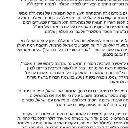
 רוקדים החתנים הצעירים לצלילי הפולחן למנהיג חיזבאללה.
גם בערים אלה התפתחה תעשיה של תמונותיו של נסראללה ממש
 מסחר וביקוש גדול לדגלי לבנון וחיזבאללה בשטחים. ואולם, תופעה
 הפופולאריות הגואה של נסראללה היא העובדה שצעירים רבים
ות הזמרים והשחקנים האהובים עליהם בדמותו של מזכ"ל
 ב"שומר המסך הסלולרי" על גבי צג הטלפון שלהם.
ל
. עדות נוספת לפופולאריות של חיזבאללה ניתן למצוא אפילו כאן –
הסעודי "אל-ווטן" דיווח השבוע כי אמאל מחמוד, תושבת רמת הגולן
ת (או כלשון הדיווח – "אסירה סורית בגולן הכבוש") שלחה מסר של
 ובעם בלבנון.
ל"אסירה הערבית הסורית הראשונה שנדונה לחמש שנות מאסר",
אמצעות רשת האינטרנט "ברכות לגאווה הערבית בדרום לבנון
 כי "תרבות ההתנגדות והמאבק בגולן מועברים מאבות לבנים".
מחמוד, תושבת מג'דל שמס, נעצרה בשנת 2001 באשמת חברות ברשת סורית
ה ולחמאס.
 במקביל ללחימה בדרום לבנון, הרוחות נגד ישראל, לפחות בינתיים,
רק הולכות ומתחזקות. בסקר שפורסם השבוע עולה כי 60 אחוזים מהנשאלים
נה ערבית שכוננה יחסים דיפלומטיים מלאים עם ישראל, סבורים
ין השתיים "מהווה פגיעה קשה ברגשותיהם".
בינתיים, בלבנון ממשיכים לאמוד את הנזקים המצטברים בעקבות
העריכו כי סכום אדיר של כעשרה מיליארד דולר יזדקק כדי להחיות
ולהחזירה למסלול של צמיחה, בעקבות המכה אותה ספגה במלחמה.
עשרה מיליארד דולר כדי להקים מחדש את המבנים, בתי המגורים,