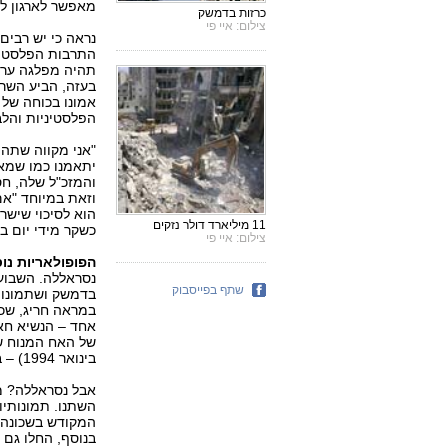
מאפשר לארגון לפ
כרזות בדמשק
צילום: איי פי
נראה כי יש רבים
התרבות הפלסטינ
תהיה מפלגה ערבי
בעזה, הביע השר
אמונו בכוחה של 
הפלסטיניות והלבנ
"אני מקווה שתהי
יתאמנו כמו שמאמ
והמזכ"ל שלה, חס
וזאת במיוחד "אם
הוא לסיכוי שישר
11 מיליארד דולר נזקים
כשקר מידי יום בי
צילום: איי פי
הפופולאריות נו
נסראללה. השבוע
שתף בפייסבוק
בדמשק ושתמונות 
במראה חריג, שכן
אחד – הנשיא חאפ
של האח המנוח של
בינואר 1994) – באסל אסד ושאר בני המשפחה.
אבל נסראללה? מ
השתנו. תמונותיו
המקודש בשכונה 
בנוסף, החלו גם 