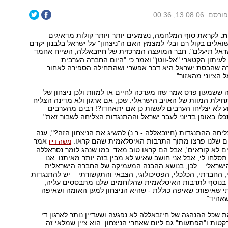
ורסם: 13.08.06, 00:36
ת.
לקראת סוף המלחמה, נשמעים יותר ויותר קולות מדאיגים
ואלים בקול רם ובלי למצמץ האם ה"ניצחון" על ישראל בלבנון יקדם
שראל תיעלם". חבר המועצה המרכזית של חיזבאללה, השייח אחמד
לעיתון הקטארי "אל-ווטן" ואמר כי "היום החברה הערבית
ה שהבסת ישראל היא דבר אפשרי ושהתחילה הספירה לאחור
הציוני מהאזור".
ה ששמעון פרס אמר שזו מערכה לחיים או למוות ולכן ניצחון של
ילת המוות של האויב הישראלי. שכן, אם ארגון ולא מדינה הצליח
ע לא יצליחו הערבים לעשות כן אם יתאחדו?! רבים מהערבים
ו באופן בדיוני לעבר ישראל וההתנגדות הצליחה לשבור זאת".
יחה ההתנגדות (חיזבאללה - ר.נ) להשיג את הניצחון הזה?", ענה
ם שלנו פרצו מתוך התרבות האיסלאמית שהם קראו.
אמר
משה דיין
ים לא קוראים', אבל הם קראו טוב מאד. כמו שנהג לומר נסראללה:
תסלחו לי, אבל אני חושב שאיש לא מבין בזה יותר מאיתנו. אנו
ישראלי... לכן, בנושא ההבנה המעמיקה של החברה הישראלית
 החברתי, הכלכלי, הפסיכולוגי, הצבאי והתקשורתי – יש להתנגדות
ת בנוסף לתרבות האיסלאמית שהלוחמים שלנו מתבססים עליה,
 שאיפות: שאיפה כוללת - שהיא הניצחון למען האומה ושאיפה
אהיד".
את שכל ההנהגה של חיזבאללה לא נפגעה ושעדיין נותר לארגון די
קטות ו"הפתעות" גם ליום שאחרי הניצחון. הוא ציין שמלאי זה