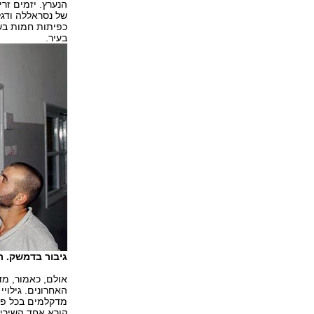
הנערץ. יזמים זר
של נסראללה ודגל
כפיתות חמות בשו
בעיר.
גיבור בדמשק. ת
אולם, כאמור, מד
האחרונים. גילוי
מדקלמים בכל פה 
קורא אחד השירים