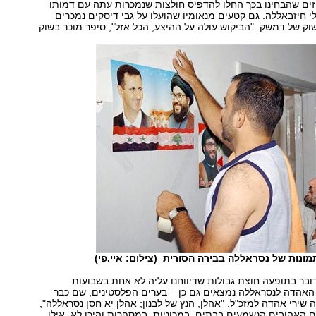
יזים שהבחינו בכך החלו להדפיס חולצות שנמכרות עתה עם דמותו
י חיזבאללה. גם קטעים מנאומיו שהועלו על גבי דיסקים נמכרים
ק של דמשק. "הביקוש עולה על ההיצע, הכל אזל", סיפר מוכר בשוק
מונות של נסראללה בבירה הסורית (צילום: איי.פי)
ובר בתופעה חוצת גבולות שדיווחנו עליה לא אחת בשבועות
י האהדה לנסראללה נמצאים גם כן – בערים הפלסטינים, שם כבר
שירי אהדה למזכ"ל. "אהלן, הנץ של לבנון; אהלן יא חסן נסראללה",
 האהובים הנשמעים בבתים, במכוניות, במספרות והיכן לא. אילו