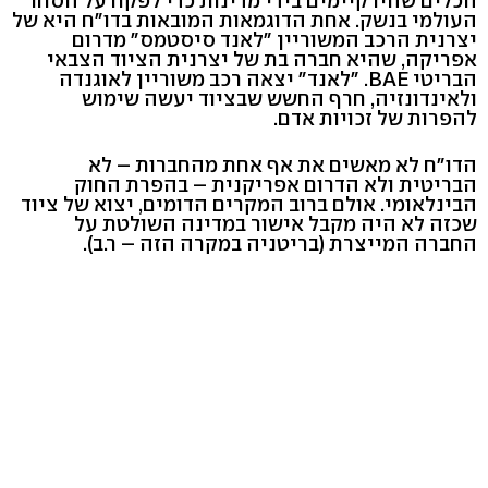
הכלים שהיו קיימים בידי מדינות כדי לפקח על הסחר
העולמי בנשק. אחת הדוגמאות המובאות בדו"ח היא של
יצרנית הרכב המשוריין "לאנד סיסטמס" מדרום
אפריקה, שהיא חברה בת של יצרנית הציוד הצבאי
הבריטי BAE. "לאנד" יצאה רכב משוריין לאוגנדה
ולאינדונזיה, חרף החשש שבציוד יעשה שימוש
להפרות של זכויות אדם.
הדו"ח לא מאשים את אף אחת מהחברות – לא
הבריטית ולא הדרום אפריקנית – בהפרת החוק
הבינלאומי. אולם ברוב המקרים הדומים, יצוא של ציוד
שכזה לא היה מקבל אישור במדינה השולטת על
החברה המייצרת (בריטניה במקרה הזה – ר.ב).