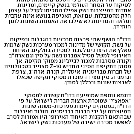
לפיקוח על הסחר העולמי בנשק קיימים, ומדינות
אחדות המייצרות נשק אפילו הסכימו לקבל על עצמן
חלק מהמגבלות. עם זאת, האכיפה בנושא אינה עקבית
ומלאה והמדינות לא שילבו את האמנות השונות לתוך
חוקיהן.
הדו"ח חושף שתי פרצות מרכזיות בהגבלות ובפיקוח
על נשק: הקושי של מדינות למכור מערכות נשק שלמות
מאלץ את היצרנים לעבור למכירה בחלקים. האיחוד
האירופי למשל, מטיל אמברגו נשק על סין וגם ארה"ב
וקנדה מסרבות למכור לבייג'ינג מסוקי תקיפה. אך
מסוק התקיפה הסיני החדיש Z-10 מצוייד בטכנולוגיה
של חברות מבריטניה, איטליה, קנדה, ארה"ב, צרפת
וגרמניה. סין מצידה מוכרת מסוקי תקיפה שכאלו
לארצות שונות ובכללן לסודן.
דוגמא נוספת שמופיעה בדו"ח קשורה למסוקי
"אפאצ'י" שמוכרת ארצות הברית לישראל. על פי
הדו"ח, במסוקים קיימות מערכות-משנה שונות
המיוצרות על ידי חברות בבריטניה, הולנד ואירלנד,
שבהתאם לתקנות האיחוד האירופי היו אמורות לסרב
לאפשר מכירה ישירה של מערכות נשק לישראל.