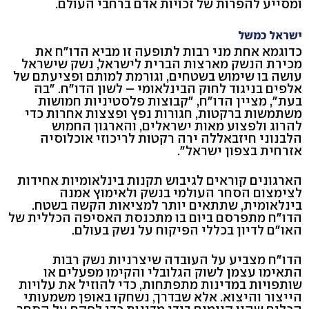
ומסייע להפרות של זכויות אדם ברחבי העולם.
ישראל כמשל
כדוגמא אחת מני רבות לתופעה זו מביא הדו"ח את
מכירת הנשק מארצות הברית לישראל, נשק שישראל
עושה בו שימוש בשטחים, וגורמת למותם ופציעתם של
אלפים בניגוד לחוק הבינלאומי – לשון הדו"ח. "בה
בעת", מציין הדו"ח, "קבוצות פלסטיניות חמושות
משתמשות ברקטות, חגורות נפץ ופצצות אחרות כדי
להרוג ולפצוע מאות ישראלים, והארגון החמוש
הלבנוני חיזבאללה ירה רקטות לריכוזי אוכלוסיה
אזרחית בצפון ישראל".
הארגונים קוראים לגיבוש תקנות בינלאומיות אחידות
לצימצום הסחר העולמי בנשק ולאימוץ אמנה
בינלאומית, שתתאים יותר למציאות הקשה בשטח.
הדו"ח מתפרסם ביום בו מתכנסת האסיפה הכללית של
האו"ם לדיון בכללי הפיקוח על נשק בעולם.
הדו"ח מצביע על העובדה שיצרניות נשק רבות
התאימו עצמן לשוק הגלובלי והקימו מפעלים או
שותפויות במדינות מתפתחות, כדי להוזיל את עלויות
הייצור והיצוא. אלא שבדרך, נשחקו באופן משמעותי