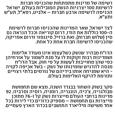
רשימה של מדינות מתפתחות שהכניסו חברות
לרשימת 100 יצרניות הנשק המובילות בעולם. ישראל
הכניסה לרשימה ארבע חברות – אלביט, רפא"ל, תע"ש
ותע"א.
לצד ישראל, שאר המדינות שהכניסו חברות לרשימת
ה-100 כוללות את הודו, דרום קוריאה וככל הנראה גם
סין (שלוש חברות), ואת ברזיל, סינגפור ודרום אפריקה,
שהכניסו לרשימה חברת אחת כל אחת.
הדו"ח מבהיר שנשק כשלעצמו אינו מעודד אלימות
ושמדינות רבות זקוקות לו על מנת לשמור על אזרחיהן
כפי שהן מחוייבות לעשות על פי חוק. אבל הדו"ח
מנסה להדגיש שזמינותו של נשק - בשל אכיפה לקויה
- היא שמניחה אותו בידיהם של גורמים בלתי רצויים
ותורמת להיקף האלימות בעולם.
סקר בשוק השחור בבגדד השנה, מצא שם תחמושת
מבולגריה, צ'כיה, הונגריה, רומניה, רוסיה וסרביה. 92
מדינות ברחבי העולם מייצרות נשק קל ו-76 מתוכן
מייצרות גם תחמושת – מספיק כדורים כדי לירות בכל
אחד משישה מיליארד התושבים בכדור הארץ פעמיים.