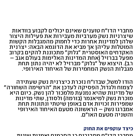
מחברי הדו"ח טוענים שאינם יכולים לקבוע בוודאות
שיצרניות נשק מערביות מעבירות את פעילות היצור
שלהן למדינות אחרות כדי לחמוק מהמגבלות הקשות
המוטלות עליהן אך מביא את הדוגמא הבאה: יצרנית
האקדחים האוסטרית "גלוק" מתכוננת להקים בקרוב
מפעל בברזיל (אחת המדינות האלימות בעולם אגב –
ר.ב). היצוא של "גלוק" מברזיל לא יהיה נתון תחת
מגבלות הנשק המחמירות של האיחוד האירופי.
הודו למשל, שבדו"ח נזכרת כיצרנית נשק שעתידה
לצמוח ולגדול, הפסיקה לעדכן את "הרשימה השחורה"
של מדינות שהיא נמנעת מלמכור להן נשק. כיום היא
מוכרת נשק למיאנמר (בורמה) ולסודן, שתי מדינות
שמפירות זכויות אדם באופן שיטתי ונתונות תחת
אמברגו נשק – הראשונה מטעם האיחוד האירופי
והשניה מטעם האו"ם.
כיצד עוקפים את החוק
מחברי הדו"ח מסבירים כי הסכמים ואמנות שונות