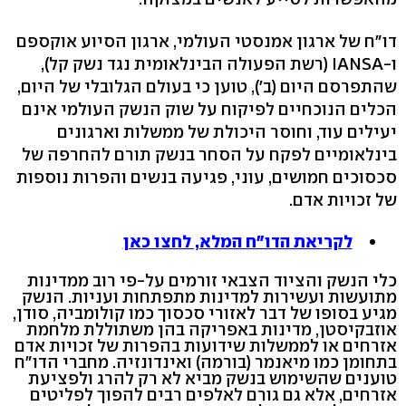
דו"ח של ארגון אמנסטי העולמי, ארגון הסיוע אוקספם
ו-IANSA (רשת הפעולה הבינלאומית נגד נשק קל),
שהתפרסם היום (ב'), טוען כי בעולם הגלובלי של היום,
הכלים הנוכחיים לפיקוח על שוק הנשק העולמי אינם
יעילים עוד, וחוסר היכולת של ממשלות וארגונים
בינלאומיים לפקח על הסחר בנשק תורם להחרפה של
סכסוכים חמושים, עוני, פגיעה בנשים והפרות נוספות
של זכויות אדם.
לקריאת הדו"ח המלא, לחצו כאן
כלי הנשק והציוד הצבאי זורמים על-פי רוב ממדינות
מתועשות ועשירות למדינות מתפתחות ועניות. הנשק
מגיע בסופו של דבר לאזורי סכסוך כמו קולומביה, סודן,
אוזבקיסטן, מדינות באפריקה בהן משתוללת מלחמת
אזרחים או לממשלות שידועות בהפרות של זכויות אדם
בתחומן כמו מיאנמר (בורמה) ואינדונזיה. מחברי הדו"ח
טוענים שהשימוש בנשק מביא לא רק להרג ולפציעת
אזרחים, אלא גם גורם לאלפים רבים להפוך לפליטים