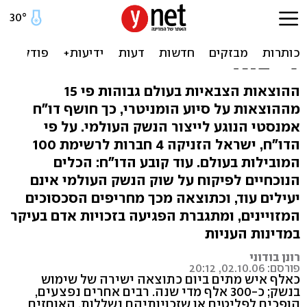
דו"ח אמנסטי: שני שלישים
מייצור הנשק בישראל -
לייצוא
ההוצאות הצבאיות בעולם גבוהות פי 15
מההוצאות על סיוע הומניטרי, כך חושף דו"ח
אמנסטי הנוגע לייצור הנשק העולמי. על פי
הדו"ח, ישראל הזניקה 4 חברות לרשימת 100
המובילות בעולם. עוד קובע הדו"ח: הכלים
הנוכחיים לפיקוח על שוק הנשק העולמי אינם
יעילים עוד, וכתוצאה מכך מחריפים הסכסוכים
המזויינים, ומתגברת הפגיעה בזכויות אדם בעיקר
במדינות העניות
רונן בודוני
פורסם: 02.10.06, 20:12
כאלף איש מתים ביום כתוצאה ישירה של שימוש
בנשק; כ-300 אלף מדי שנה. רבים אחרים נפצעים,
הופכים לפליטים או שזכויותיהם נשללות. האוחזים