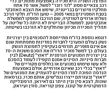
הפרצה השניה היא מכירה באמצעות מתווכים. כלי
רכב צבאיים מסוג "לנד רובר" למשל, אשר 70 אחוז
מחלקיו מיוצרים בבריטניה, שימש את הצבא האוזבקי
בטבח המפגינים במאי 2005 – טוען הדו"ח. חלקי הרכב
נשלחו ארוזים לטורקיה, שם הורכבו וסופקו לממשלת
אוזבקיסטן. לממשלה הבריטית לא היתה כל שליטה על
תהליך המכירה מכיוון שהחלקים לא הורכבו בשיטחה.
דוגמא נוספת בדו"ח מתייחסת להסכמים בין יצרניות
נשק בעולם המערבי לחברות במדינות מתפתחות שגם
אם אינם מוּפרים, תורמים בעקיפין לתפוצת הנשק
בעולם. כך למשל מזכיר הדו"ח את הסכם משנות ה-70
בין יצרנית המנועים הגרמנית "דאוץ" (Deutz) לבין
חברות סיניות. הסינים אמנם הקפידו לעמוד בהסכם
ולא עשו שימוש במנועים או בחלפים מקוריים של
"דאוץ" בכלי רכב שאינם אזרחיים. אולם באמצעות
הנדסה הפוכה למדו הסינים להעתיק את המנועים של
"דאוץ" ובעזרתם ייצרו נגמ"שים, אותם מכרו, בגרסאות
שונות, לצבא סין ובין היתר גם לאיראן, הרפובליקה
הדמוקרטית של קונגו, צפון קוריאה, סודן ועיראק.