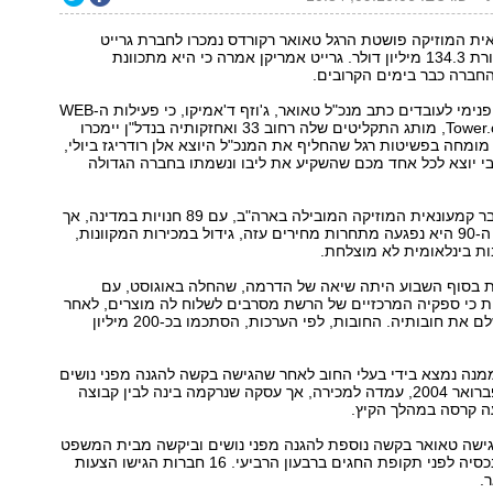
ית המוזיקה פושטת הרגל טאואר רקורדס נמכרו לחברת גרייט
אמריקן גרופ תמורת 134.3 מיליון דולר. גרייט אמריקן אמרה כי היא מתכוונת
חברה כבר בימים הקרובים.
בדואר אלקטרוני פנימי לעובדים כתב מנכ"ל טאואר, ג'וזף ד'אמיקו, כי פעילות ה-WEB
של החברה, Tower.com, מותג התקליטים שלה רחוב 33 ואחזקותיה בנדל"ן יימכרו
 מומחה בפשיטות רגל שהחליף את המנכ"ל היוצא אלן רודריגז ביולי,
יבי יוצא לכל אחד מכם שהשקיע את ליבו ונשמתו בחברה הגדולה
טאואר היתה בעבר קמעונאית המוזיקה המובילה בארה"ב, עם 89 חנויות במדינה, אך
החל מסוף שנות ה-90 היא נפגעה מתחרות מחירים עזה, גידול במכירות המקוונות,
ת בינלאומית לא מוצלחת.
 בסוף השבוע היתה שיאה של הדרמה, שהחלה באוגוסט, עם
 כי ספקיה המרכזיים של הרשת מסרבים לשלוח לה מוצרים, לאחר
שלא הצליחה לשלם את חובותיה. החובות, לפי הערכות, הסתכמו בכ-200 מיליון
שת, ש-85% ממנה נמצא בידי בעלי החוב לאחר שהגישה בקשה להגנה מפני נושים
(chapter 11) בפברואר 2004, עמדה למכירה, אך עסקה שנרקמה בינה לבין קבוצה
 קרסה במהלך הקיץ.
ט הגישה טאואר בקשה נוספת להגנה מפני נושים וביקשה מבית המשפט
לזרז את מכירת נכסיה לפני תקופת החגים ברבעון הרביעי. 16 חברות הגישו הצעות
.