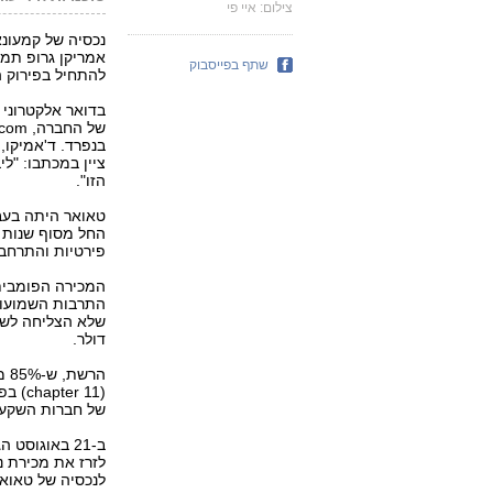
צילום: איי פי
נכסיה של קמעונא
שתף בפייסבוק
להתחיל בפירוק ה
בנפרד. ד'אמיקו,
ציין במכתבו: "ל
הזו".
פירטיות והתרחבו
המכירה הפומבית
התרבות השמועות
דולר.
הר
של חברות השקעה
ב-21 באוגוס
לנכסיה של טאואר