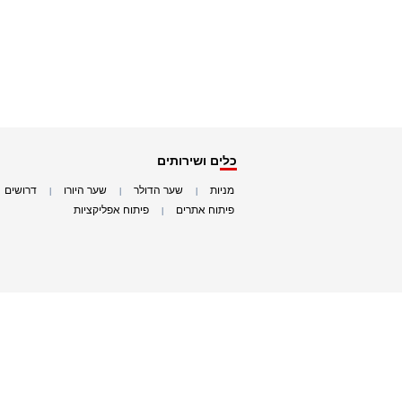
כלים ושירותים
מניות
שער הדולר
שער היורו
דרושים
|
|
|
|
פיתוח אתרים
פיתוח אפליקציות
|
|