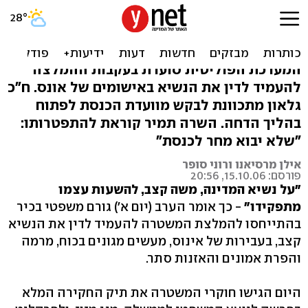
גורם משפטי בכיר: על קצב
להשעות עצמו
המערכת הפוליטית סוערת בעקבות ההמלצה
להעמיד לדין את הנשיא באישומים של אונס. ח"כ
גלאון מתכוונת לבקש מוועדת הכנסת לפתוח
בהליך הדחה. השרה תמיר קוראת להתפטרותו:
"שלא יבוא מחר לכנסת"
אילן מרסיאנו ורוני סופר
פורסם: 15.10.06, 20:56
"על נשיא המדינה, משה קצב, להשעות עצמו
מתפקידו"
- כך אומר הערב (יום א') גורם משפטי בכיר
בהתייחסו להמלצת המשטרה להעמיד לדין את הנשיא
קצב, בעבירות של אינוס, מעשים מגונים בכוח, מרמה
והפרת אמונים והאזנות סתר.
היום הגישו חוקרי המשטרה את תיק החקירה המלא