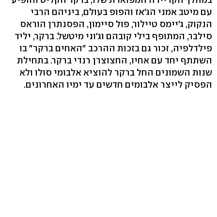
עם מיטב אמני הג'אז והפופ בעולם, ביניהם הרבי
הנקוק, ג'יימס טיילור, פול סיימון, הפסנתרן הוראס
סילבר, המתופף בילי קובהם וג'וני מיטשל. ברקר, יליד
פילדלפיה, זכור גם בזכות ההרכב "האחים ברקר" בו
השתתף יחד עם אחיו, החצוצרן רנדי ברקר. בתחילת
שנות השמונים החל ברקר להוציא אלבומי סולו ולא
הפסיק לייצר אלבומים חדשים עד ימיו האחרונים.