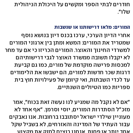
חודרים לבתי הספר ומקשים על היכולת הניהולית
שלו".
המורים: מלאו דרישותנו או שנשבות
אחרי הדיון הערכי, ערכו בכנס דיון בנושא נוסף
שמטריד את המורים: המשא ומתן בין ארגוני המורים
למשרדי החינוך והאוצר. המורים הכריזו כי אם עד מחר
לא יקבלו תשובה ממשרד האוצר לגבי דרישותיהם
למכסות פרישה מוקדמת של מורים, כמו גם קביעת
דרגות שכר חדשות למורים, הם ישבשו את הלימודים
עד לכדי השבתות, ואי קיומן של פעילויות חוץ בית
ספריות כמו הטיולים השנתיים.
"אם לא נקבל מה שמגיע לנו נעשה זאת בכוח", אמר
מזכ"ל הסתדרות המורים, יוסי וסרמן. "אף אחד לא
מעוניין שילדי ישראל יסתובבו ברחובות. אנו נאבקים
עבור העתיד של המדינה והאזרחים, לא בשביל שקל
אחד יותר או פחות. אנחנו רוצים לחזק את מקצוע