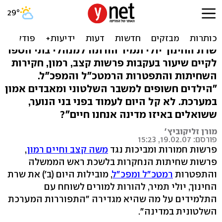
תמיר: שיעור מיוחד על
"ההתפוררות השלטונית"
שרת החינוך יולי תמיר הורתה למנהלי בתי הספר
לקיים שיעור בעקבות פרשות קצב, רמון, חקירות
השחיתות והתפטרות הרמטכ"ל והמפכ"ל.
"הילדים חשופים למשבר השלטוני ומאבדים אמון
במערכת. לא קל היום לעמוד בפני בני הנוער,
ששואלים באיזו מדינה אנחנו חיים"?
מורן זליקוביץ'
פורסם: 19.02.07, 15:23
פרשות חמורות ומביכות נגד
משה קצב
וחיים רמון
,
פרשות שחיתות הנחקרות בלשכת ראש הממשלה
והתפטרות
רמטכ"ל
ומפכ"ל
, מובילות היום (ב') את שרת
החינוך, יולי תמיר, להורות למורים לשוחח עם
התלמידים על מה שהיא מגדירה "התפוררות המערכת
השלטונית במדינה".