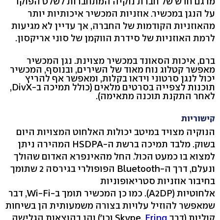
מדגם חדש של חברת נוקיה המתחברות לשלט הפוקד
על הנגן במכשיר. אוזניות המכשיר איכותיות יותר
מהאוזניות הקודמות של החברה, אך עדיין לא מגיעות
לרמת האוזניות של סידרת הווקמן של סוני אריקסון.
ברם, איכות הסאונד במכשיר מצוינת. נגן המכשיר
מאפשר קטלוג נוח מאוד של השירים, ובנוסף, המכשיר
יכול לנגן סרטוני וידאו בקלות, ומאפשר אף להריץ
תוכנות לצפייה בסרטים מלאים (כולל תמיכה ב-DivX,
לאחר התקנת תוכנה מתאימה).
קישוריות
הנוקיה מצויד במיטב יכולות האלחוט המצויות היום
בשוק. מלבד תמיכה ברשת ה-HSDPA המהירה ניתן
למצוא בו כמעט הכול. החל מהאינפרא האדום שהולך
ונעלם, דרך ה-Bluetooth הפופולרי בגירסה 2 שתומך
בחיבור אוזניות סטריאופוניות
אלחוטיות (A2DP). כמו כן המכשיר תומך ב-Wi-Fi, דבר
שמאפשר להוזיל עלויות בצורה משמעותית הן בשיחות
קוליות (דרך Skype,
Fring
וכו') והן בהוצאות הגלישה