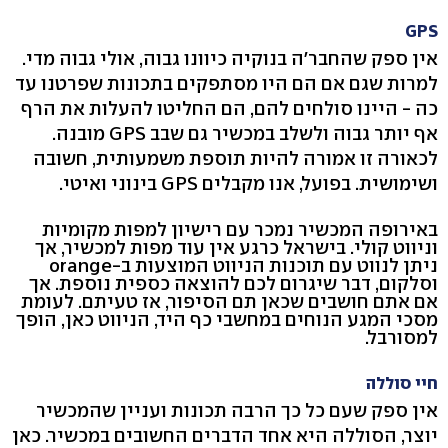
GPS
אין ספק שהחבר'ה בנוקיה כיוונו גבוה, אולי גבוה מדי.
למרות שגם אם הם היו מסתפקים בתכונות שפרטנו עד
כה - היינו סולחים להם, הם החליטו להעלות את הרף
אף יותר גבוה ולשלב במכשיר גם שבב GPS מובנה.
לכאורה זו אמורה להיות תוספת משמעותית, חשובה
ושימושית. בפועל, אנו מקבלים GPS בינוני ואיטי.
באירופה המכשיר נמכר עם רישיון למפות מקומיות
וניווט קולי. בישראל כרגע אין עוד מפות למכשיר, אך
ניתן לנווט עם תוכנות הניווט המוצעות ב-orange
וסלקום, דבר שיגרום לכם להוצאה כספית נוספת. אך
אם אתם חושבים שכאן תם הסיפור, אז טעיתם. לעומת
מסכי המגע הנוחים במחשבי כף היד, הניווט כאן, הופך
למסורבל.
חיי סוללה
אין ספק שעם כל כך הרבה תכונות ועניין שהמכשיר
יוצר, הסוללה היא אחד הדברים החשובים במכשיר. כאן