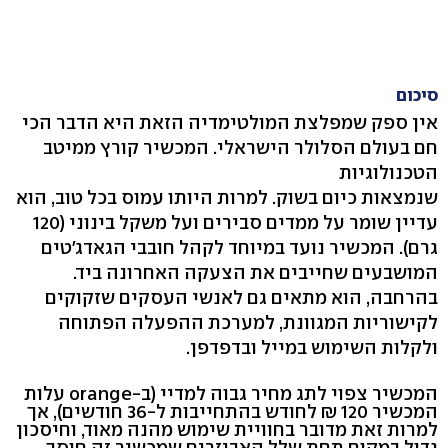
סיכום
אין ספק שמפלצת המולטימדיה הזאת היא הדבר הכי
חם בעולם הסלולר הישראלי. המכשיר קורץ ממיטב
הטכנולוגיות
שנמצאות כיום בשוק. למרות היותו עמוס בכל טוב, הוא
עדיין שומר על ממדים סבירים ועל משקל בינוני (120
גרם). המכשיר נועד במיוחד לקהל חובבי הגאדג'טים
המושבעים שחייבים את הצעקה האחרונה ביד.
בהרחבה, הוא מתאים גם לאנשי העסקים שזקוקים
לקישוריות המגוונת, למערכת ההפעלה הפתוחה
ולקלות השימוש במייל ובדפדפן.
המכשיר צפוי לתג מחיר גבוה למדיי (ב-orange עלות
המכשיר 120 ₪ לחודש בהתחייבות ל-36 חודשים), אך
למרות זאת מדובר בחוויית שימוש מהנה מאוד, וחיסכון
גדול במקום תחת שלל האביזרים שמכשיר זה חוסך