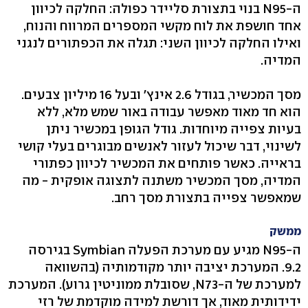
ה-N95 בנוי בתצורת סליידר כפולה: החלקה לכיוון
אחד חושפת את לוח מקשי המספרים המרווח והנוח,
ואילו החלקה לכיוון השני: תגלה את הכפתורים לנגני
המדיה.
מסך המכשיר, בגודל 2.6 אינץ' ובעל 16 מיליון צבעים.
הוא חד מאוד מאפשר עבודה באור שמש מלא, ללא
בעיות צפייה מיוחדות. גודל הגופן במכשיר ניתן
לשינוי, דבר שיכול לעזור לאנשים מבוגרים בעלי קושי
בראייה. כאשר פותחים את המכשיר לכיוון כפתורי
המדיה, מסך המכשיר משתנה לתצוגה אופקית - מה
שמאפשר צפייה בתצורת מסך רחב.
ממשק
ה-N95 מגיע עם מערכת הפעלה Symbian בגירסה
9.2. המערכת יציבה יותר מקודמותיה (בהשוואה
למערכת של ה-N73, שסובלת ממוניטין גרוע). המערכת
ידידותית מאוד, אך דורשת למידה מוקדמת של רזי