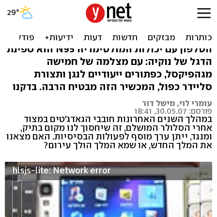
סקירה: טלפון המולטימדיה
נוקיה N95
הטלפון עם יכולות המולטימדיה N95 הוא ספינת
הדגל של נוקיה: עם מצלמה של חמישה
מגהפיקסל, כפתורים ייעודיים לנגן ותצורת
סליידר כפול, המכשיר הזה מבטיח הרבה. בדקנו
עומרי לוי, מישל דור
פורסם: 30.05.07, 18:41
במהלך השנים האחרונות חובבי הגאדג'טים במצוד
אחרי הסלולר המושלם, זה שיחסוך לנו מקום בתיק,
ומנגד, ייתן ערך מוסף לפעולות הבסיסיות. האם מצאנו
את המלך החדש, או שמא המלך הולך עירום?
hlsjs-lite: Network error