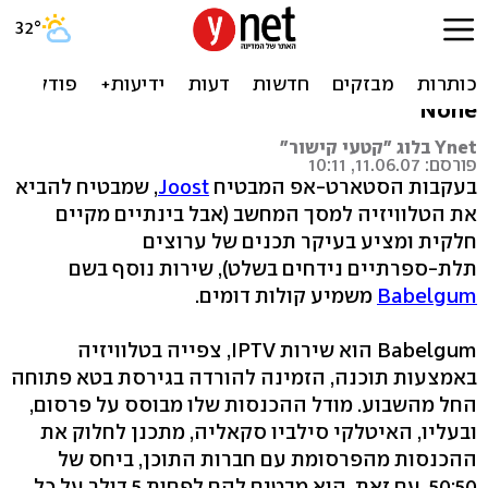
Babelgum: סרטים של
ספייק לי ואחרים חינם
None
Ynet בלוג "קטעי קישור"
פורסם: 11.06.07, 10:11
בעקבות הסטארט-אפ המבטיח
Joost
, שמבטיח להביא
את הטלוויזיה למסך המחשב (אבל בינתיים מקיים
חלקית ומציע בעיקר תכנים של ערוצים
תלת-ספרתיים נידחים בשלט), שירות נוסף בשם
Babelgum
משמיע קולות דומים.
Babelgum הוא שירות IPTV, צפייה בטלוויזיה
באמצעות תוכנה, הזמינה להורדה בגירסת בטא פתוחה
החל מהשבוע. מודל ההכנסות שלו מבוסס על פרסום,
ובעליו, האיטלקי סילביו סקאליה, מתכנן לחלוק את
ההכנסות מהפרסומת עם חברות התוכן, ביחס של
50:50. עם זאת, הוא מבטיח להם לפחות 5 דולר על כל