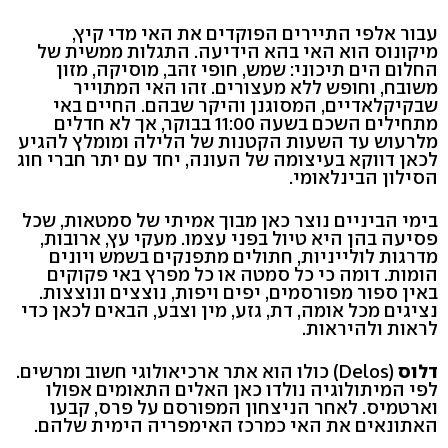
עבור אלפי התיירים הפוקדים את האי מדי קיץ,
מיקונוס הוא האי בהא הידיעה. התגלות ממשית של
החלום הים תיכוני: שמש, חופי זהב, מוסיקה, מזון
משובח, וחופש ללא מעצורים. זהו האי המתוייר
שבקיקלאדיים, המסוגנן והיקר שבהם. החיים באי
מתחילים השכם בשעה 11:00 בבוקר, אך לא חדלים
מלרעוש עד השעות הקטנות של הלילה ומומלץ להגיע
לכאן דווקא בעיצומה של העונה, יחד עם יתר חברי חוג
הסילון הבינלאומי.
בימי הביניים נוצר כאן מבוך אמיתי של סמטאות, שכל
פסיעה בהן היא טיול בפני עצמו. מעקי עץ, ארובות,
מדרגות לולייניות, חתולים מתפנקים בשמש ויונים
הומות. דומה כי כל סמטה או כל מפרץ באי פקוקים
באין ספור מפורסמים, יפים ויפות, נוצצים ונוצצות.
נציגים מכל אומה, דת, גזע, מין וצבע, הבאים לכאן כדי
לראות ולהיראות.
דלוס
(Delos) כולו הוא אתר ארכיאולוגי חשוב ומרשים.
לפי המיתולוגיה נולדו כאן האלים התאומים אפולו
וארטמיס. לאחר הניצחון המפורסם על פרס, קבעו
האתונאים את האי כמרכז האימפריה הימית שלהם.