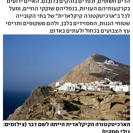
הרים חשופים, וכפרים בוהקים בלובנם. האיים ידועים
בקרקעותיהם העניות, בנמליהם שוקקי החיים, ומעל
לכל ב"ארכיטקטורה קיקלאדית" של בתי הקובייה
שטוחי הגגות, המסוידים בלבן, ולהם משקופים ותריסי
עץ הצבועים בכחול ולעתים באדום.
הארכיטקטורה הקיקלאדית הייתה לשם דבר (צילומים:
גילי חסקין)