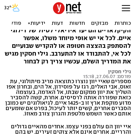
פרשת האי היווני: גרסת
חסקין
הקיקלאדיים הם יעד אידיאלי לטיול של דילוגי
איים. לכל אי יש אופי מיוחד משלו, אפשר
להסתפק בהצצה חטופה או להקדיש שבועיים
לכל אי, להתבודד או להתערבב. גילי חסקין מגיש
את המדריך השלם, עכשיו צריך רק לבחור
גילי חסקין
פורסם: 27.06.07, 15:18
מספרים שאיי יוון נוצרו כתוצאה מריב מיתולוגי, עת
זאוס, אבי האלים, רגז על פוסידון, אל הים, ובחרון אפו
השליך את יוון ממקום שבתו, אל האדמה, בעוצמה
כזאת שפוררה אותה לרסיסים. אחרת, קשה להסביר
מדוע מוקפת ארץ זו ב-1425 איים. לגיאולוגים יש כמובן
הסברים אחרים, קשים יותר לעיכול, בפרט אם שומעים
אותם כאשר השמש מלטפת והגרון צורב מאוּזוֹ.
איי יוון הם עולם בפני עצמו. אחדים מהאיים גדולים
והרריים, אחרים אינם אלא צוקים זעירים, יש בהם