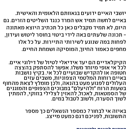
יושבי האיים ידועים בגאוותם הלאומית והאישית.
באיים לחשה תמיד אש המרד כנגד השליטים הזרים. גם
היום, לא תמיד מקבלים כאן כל תכתיב היוצא מאתונה
- תכונה שלעתים באה לידי ביטוי בחוסר ליטוש ועידון,
לפחות במה שנוגע לשירותי התיירות. על כל אלו
מחפים כאמור החיוך, המוסיקה ושמחת החיים.
הקיקלאדיים הם יעד אידיאלי לטיול של דילוגי איים.
לכל אי אופי מיוחד משלו. אפשר להסתפק בהצצה
חטופה או להקדיש שבועיים לכל אי. בקיץ נושבות
באיים רוחות המלטמי הצפוניות, משבים עזים
העלולים לפגוע מעט בהנאה, ולכן מומלץ לצאת מהחוף
בשעות הרוח "ולהיעלם" במבוכים הצפופים והמוגנים
של הסמטאות, לאכול, להאזין לצלילי בוזוקי, להמתין
לשוך הסערה, ולשוב לטבול במים.
באיזה אי לבחור? כמספר הנשאלים כך מספר
התשובות, לפניכם דגם כמעט מייצג.