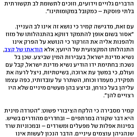
הדברים גלויים וידועים, וזוכים לתשומת לב תקשורתית
בלתי פוסקת – כמקובל במקומותינו".
עם זאת, מדגישה קמיר כי נושא זה אינו לב העניין.
"אסור בשום אופן להתמקד דווקא בהתנהלותו של מזוז
ולהפנות אליה את הזרקור כי הנושא על הפרק אינו
התנהלותו המקצועית של היועץ, אלא
הודאתו של קצב
,
נשיא מדינת ישראל, בעבירות המין שביצע. שכן בל
נשכח: בחתימת ידו הודיע נשיא מדינת ישראל, קבל עם
ועולם, כי במשך עת ארוכה, בשיטתיות, ניצל לרעה את
תפקידו, מעמדו וכוחו, השתרר על עובדותיו, כפה עצמו
עליהן בעל כורחן, וביצע בהן מעשים מיניים שלא היו
רצויים להן".
קמיר מסבירה כי הלקח הציבורי פשוט: "הטרדה מינית
היא דבר שקורה במרתפים – ובחדרים מהודרים בשיש.
בפינות אפלות של מפעלים ומשרדים – ובמכוניות שרד
שנהגיהן עוצמים עיניים. הדבר הנכון לעשות אינו