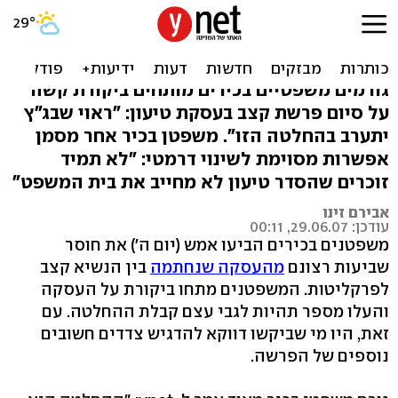
"עסקת הטיעון - כשלון
מוחלט לפרקליטות"
גורמים משפטיים בכירים מותחים ביקורת קשה
על סיום פרשת קצב בעסקת טיעון: "ראוי שבג"ץ
יתערב בהחלטה הזו". משפטן בכיר אחר מסמן
אפשרות מסוימת לשינוי דרמטי: "לא תמיד
זוכרים שהסדר טיעון לא מחייב את בית המשפט"
אבירם זינו
עודכן: 29.06.07, 00:11
משפטנים בכירים הביעו אמש (יום ה') את חוסר
שביעות רצונם
מהעסקה שנחתמה
בין הנשיא קצב
לפרקליטות. המשפטנים מתחו ביקורת על העסקה
והעלו מספר תהיות לגבי עצם קבלת ההחלטה. עם
זאת, היו מי שביקשו דווקא להדגיש צדדים חשובים
נוספים של הפרשה.