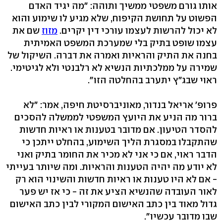
אותו גורם משפטי ממשיך ותוהה: "מה יגיד האדם
הפשוט על תחושת הקיפוח, שלא מגיע לו שימוע והוא
לא יכול להרשות לעצמו עורכי דין יקרים.
מזוז
שם את
עצמו שופט בתיק בלי שמערכת המשפט האמיתית
בחנה את התיק והראיות ואמרה את דברה. השיקול של
שמירה על ממלכתיות הנשיא לא רלבנטי ולא לגיטימי.
ראוי שבג"ץ יתערב בהחלטה הזו".
פרופ' אריאל בנדור, מאוניברסיטת חיפה, אמר: "לא
ברור מה הניע את היועץ המשפטי לממשלה להסכים
להסדר הטיעון. אם מדובר בטענות או ראיות חדשות
שהתקבלו במסגרת הליך השימוע, בהחלט ייתכן כי
הדבר ראוי, אם כי אני לא מכיר את החומר בתיק ואני
לא יודע מה יהיה הטענות והראיות. ומה שיותר בעייתי
- אם לא היו טענות או ראיות חדשות והשינוי הוא רק
לאור העובדה שהנשיא הציע את זה - כי אז יש פער
גדול מאוד בין כתב האישום המקורי לבין כתב האישום
שבו מדובר עכשיו".