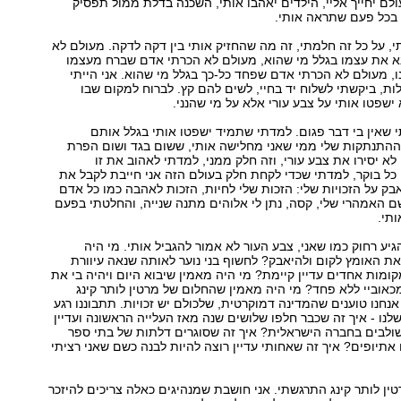
לם יחייך אליי, הילדים יאהבו אותי, השכנה בדלת ממול תפסיק
בכל פעם שתראה אותי.
, על כל זה חלמתי, זה מה שהחזיק אותי בין דקה לדקה. מעולם לא
 את עצמו בגלל מי שהוא, מעולם לא הכרתי אדם שברח מעצמו
, מעולם לא הכרתי אדם שפחד כל-כך בגלל מי שהוא. אני הייתי
לות, ביקשתי לשלוח יד בחיי, לשים להם קץ. לברוח למקום שבו
ישפטו אותי על צבע עורי אלא על מי שהנני.
שאין בי דבר פגום. למדתי שתמיד ישפטו אותי בגלל אותם
ההתנתקות שלי ממי שאני מחלישה אותי, ששום בגד ושום הפרת
לא יסירו את צבע עורי, וזה חלק ממני, למדתי לאהוב את זו
כל בוקר, למדתי שכדי לקחת חלק בעולם הזה אני חייבת לקבל את
ק על הזכויות שלי: הזכות שלי לחיות, הזכות לאהבה כמו כל אדם
ם האמהרי שלי, קסה, נתן לי אלוהים מתנה שנייה, והחלטתי בפעם
תי.
גיע רחוק כמו שאני, צבע העור לא אמור להגביל אותי. מי היה
את האומץ לקום ולהיאבק? לחשוף בני נוער לאותה שנאה עיוורת
קומות אחדים עדיין קיימת? מי היה מאמין שיבוא היום ויהיה בי את
אוביי ללא פחד? מי היה מאמין שהחלום של מרטין לותר קינג
אנחנו טוענים שהמדינה דמוקרטית, שלכולם יש זכויות. תתבוננו רגע
נו - איך זה שכבר חלפו שלושים שנה מאז העלייה הראשונה ועדיין
ולבים בחברה הישראלית? איך זה שסוגרים דלתות של בתי ספר
 אתיופים? איך זה שאחותי עדיין רוצה להיות לבנה כשם שאני רציתי
ן לותר קינג התרגשתי. אני חושבת שמנהיגים כאלה צריכים להיזכר