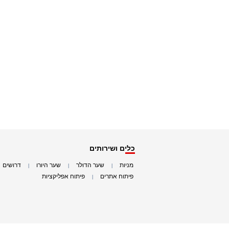
כלים ושירותים
מניות
שער הדולר
שער היורו
דרושים
|
|
|
|
פיתוח אתרים
פיתוח אפליקציות
|
|