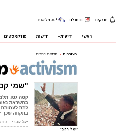
מעורבות
חדשות וכתבות
"שמי קסה
קסה גטו, תלמ
בהשראת נאומו
לתת לעמותת "
בתקווה שכך י
יעל עברי
פורסם: 07.07
"יש לי חלום"