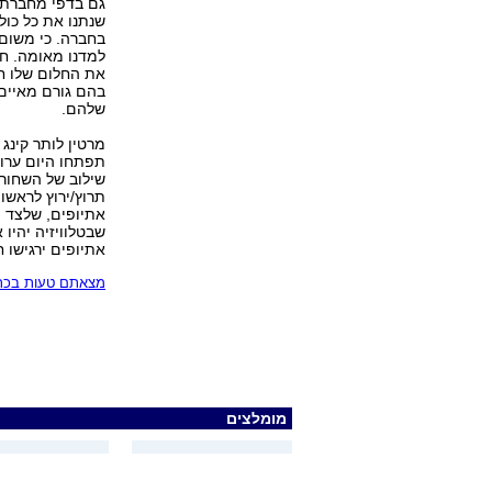
גם בדפי מחברת ה
שנתנו את כל כול
בחברה. כי משום 
למדנו מאומה. חשי
את החלום שלו חו
בהם גורם מאיים.
שלהם.
מרטין לותר קינג 
תפתחו היום ערוץ 
שילוב של השחורי
תרוץ/ירוץ לראש
אתיופים, שלצד י
שבטלוויזיה יהיו 
אתיופים ירגישו 
מצאתם טעות בכתב
מומלצים