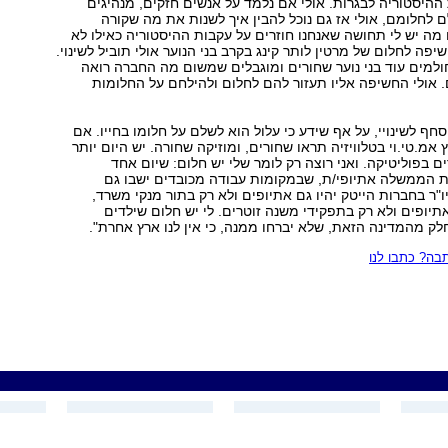
היסטוריה לבגרות. אולי אם נלמד על אנשים חזקים, מנהיגים
ם לחלומם, אולי אז גם נוכל להבין איך לשנות את מה שקורה
מה יש לי תחושה שאנחנו חוזרים על עקבות ההיסטוריה כאילו לא
פה לחלום של מרטין לותר קינג בקרב בני הנוער אולי תוביל לשינוי.
למים עוד בני נוער שחורים ומוגבלים שמשום מה החברה רואה
 אולי החשיפה אליו תעזור להם לחלום ולהילחם על החלומות
סחף לשינויי, על אף שידע כי עלול הוא לשלם על חלומו בחייו. אם
אמ.טי.וי בטלוויזיה תראו שחורים, ומוזיקה שחורה. יש היום יותר
ם בפוליטיקה. ואני רוצה רק לומר שלי יש חלום: שיום אחד
ות הממשלה אתיופי/ת, שבמקומות עבודה מכובדים ישבו גם
ו"ר בחברות הייטק יהיו גם אתיופים ולא רק בתור מנקי משרד,
אתיופים ולא רק בתפקידי משנה זוטרים. לי יש חלום שילדים
חלק מהמדינה הזאת, שלא יברחו ממנה, כי אין לנו ארץ אחרת".
ה? כתבו לנו