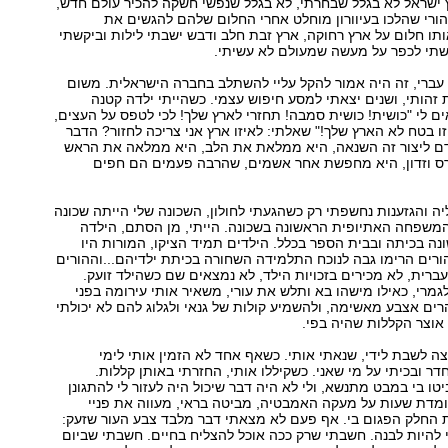
 ישראל לא בגלל שבחרתי, לא בגלל שנפשי חשקה להכיר עולם חדש,
 הורי שהלכו בעיוורון מוחלט אחרי החלום שלהם להגשים את
ותו חלום על ארץ רחוקה, ארץ זבת חלב ודבש ישבתי לילות וביקשתי
קשתי לכפר על מעשה שמעולם לא עשיתי.
עברי, זה היה אמור להקל עליי להשתלב בחברה הישראלית. משום
הותי, ושנים יצאתי למסע חיפוש עצמי. כשהייתי ילדה קטנה
אים לי "כושית! כושית סמבה! תחזרי לארץ שלך! לכי לטפס על העצים,
ו בטח לא הארץ שלך!" שאלתי: לאיזו ארץ אני צריכה לחזור? הדבר
דם ליצור זה השנאה, היא ממלאת את הלב, היא ממלאה את הראש
 וזדון, היא מחפשת אחר אשמים, שהרבה פעמים הם חפים
 והגזענות נחשפתי רק כשהגעתי לחולון, השכונה שלי הייתה שכונה
 המשפחה האתיופית הראשונה בשכונה. הייתי, מן הסתם, הילדה
ה בכיתה ובבית הספר בכלל. הילדים תמיד הציקו, המורות היו
ורים הרימו גבה לנוכח התלמידה השחורה בכיתת ילדיהם...וההורים
עברית, לא מכירים בזכויות הילד, לא נמצאים שם כשהילד זועק.
מרי, כאילו מישהו בא ותלש את עורי, משאיר אותי עירומה בפני
רים אצבע מאשימה, ולהשמיע קולות של גנאי ולגלוג להם לא יכולתי
אוצר הקללות שהיה בפי.
 לשבת לידי, שנאתי אותי. כשאף אחד לא הזמין אותי לימי
דר ובכיתי על מי שאני. כשקיללו אותי, החזרתי באותן קללות.
טו בי במבט מתנשא, ולי לא היה דבר שיכול היה לעזור לי להתגונן
ומדת שעות על מעקה האמבטיה, מביטה בראי, מעווה את פניי
 החלק הפגום בי. אף פעם לא מצאתי דבר מלבד צבע העור שזעק:
להיות לבנה. חשבתי שרק ככה אוכל להצליח בחיים. חשבתי שביום