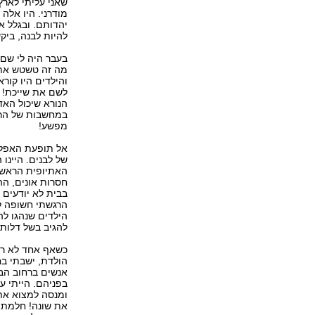
שאני עליתי לארץ
מודרני. היו אלה
יהדותם. ובגלל א
להיות לבנה, בי
בעבר היה לי שם 
מה זה טשטש את ז
והילדים היו קור
לשם את שייכת! ז
הנורא שיכול הא
במחשבות של הרס
מפשע!
אל תופעת האפליה
של לבנים. היינו
האתיופית הראשונ
חסרות אונים, הה
בבית לא יודעים 
הרגשתי חשופה לג
הילדים שנהגו לה
להגיב בשל דלות 
כשאף אחד לא רצה
הולדת, ישבתי בח
אנשים ברחוב הבי
בפניהם. הייתי ע
ומנסה למצוא את
את שונה! חלמתי 