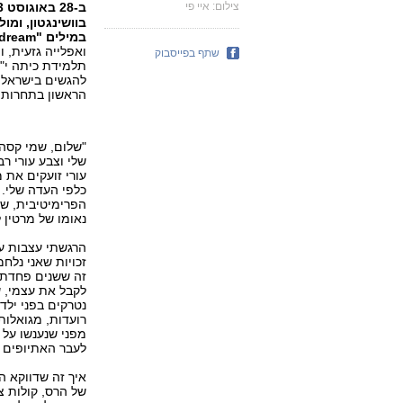
צילום: איי פי
ב-28 באוגוסט 1963 עמד
במילים "I have a dream
ואפלייה גזעית, 
שתף בפייסבוק
תלמידת כיתה י"ב
להגשים בישראל.
הראשון בתחרות ד
"שלום, שמי קסה 
שלי וצבע עורי ר
עורי זועקים את 
כלפי העדה שלי. 
הפרימיטיבית, שנ
נאומו של מרטין ל
הרגשתי עצבות ע
זכויות שאני נלח
זה ששנים פחדתי 
לקבל את עצמי, ש
נטרקים בפני ילד
רועדות, מגואלות
מפני שנענשו על 
לעבר האתיופים 
איך זה שדווקא הי
של הרס, קולות צ