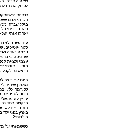
שאהיה לבנה, העו
לטרוק את הדלת 
לכל זה השתוקקתי
הכרתי אדם ששנא
בגלל שברחו ממנו
כזאת. בכיתי בלי
יאהבו אותי. שלא 
עם השנים למדתי 
סטריאוטיפים, ש
נורמה בעדה שלי 
שהביטה בי בראי 
עצמי ולצאת למאב
חופשי. חזרתי לש
הראשונה לקבל או
היום אני רוצה לה
מאמין שיהיה לי 
שאיימה עלי, ובמ
הכוח לספר את מכ
עדיין לא מומש? 
בבקשה במדינה של
האתיופים לא מש
בארץ בפני ילדים
בילדותי?
כששמעתי על מרטי