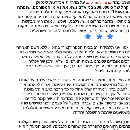
על מדרגות אנדרטת לינקולן
מרטין לותר קינג
בוושינגטון, ומול קהל של כ-200,000 בני אדם נשא את נאומו המפורסם, שנפתח
". בחזונו ראה קינג אומה אמריקנית נטולת הפרדה
ומאז שימש חלומו השראה למאבקי זכויות אדם רבים. עבור קסה גטו,
 מחולון, מדובר בחלום אישי, רלבנטי ועכשווי, אותו היא מבקשת
 החיבור שכתבה בהשראת חלומו של קינג, ואשר זיכה אותה במקום
ן דוד לנוער שוחר מדע, מספר על חזונה לחברה הישראלית.
גטו ואני תלמידת י"ב בבית הספר "קציר" בחולון. ללא השם האמהרי
בים היו חושבים שאני ילידת הארץ, ממש מלח הארץ. אך שמי וצבע
מי שהנני. מזה שנתיים שאני מרצה על הגזענות, על האפליה הזאת,
רבים אומרים שאנחנו בשנות האלפיים, שלא ייתכן שהאפליה
ובעת מבורות, עדיין קיימת. אם כך, איך ייתכן שכששמעתי את
ותר קינג פעם ליבי?
זה מצד אחד, ומצד שני שמחה. מישהו כבר יצא להילחם על אותם
מת בכל כוחי לשנותם. אם הגזענות אינה קיימת, אמרו לי אתם איך
להביט בראי? איך זה שרק אחרי כל-כך הרבה כאב הייתי מוכנה
חורה? איך יתכן שהיום, בשנות האלפיים, שערי בתי ספר בארץ
ים אתיופים? איך זה שדווקא פה, במדינה הזו, שהוקמה בידיים
 בכאב, בייסורי אנשים שברחו מהצל של עצמם לפני כשישים שנה
מי שהינם, איך זה שדווקא כאן מרימים אצבע מאשימה ומלגלגת
כשטוענים שרמת ההשכלה ירודה?
ום, כשהכל פתוח וכבר מכירים בזכויות של שוויון עדיין ישנם קולות
ורמים הקוראים להפרדה בין שחורים ללבנים? הכאב הכי גדול הוא