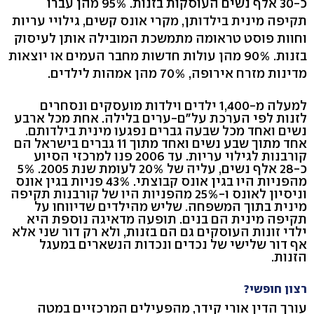
כ-30 אלף נשים העוסקות בזנות. 95% מהן עברו
תקיפה מינית בילדותן, מקרי אונס קשים, גילויי עריות
וחוות פוסט טראומה מתמשכת המובילה אותן לעיסוק
בזנות. 90% מהן עולות חדשות מחבר העמים או יוצאות
מדינות מזרח אירופה, 70% מהן אמהות לילדים.
למעלה מ-1,400 ילדים וילדות מועסקים ונסחרים
לזנות לפי הערכת על"ם-ערים בלילה. אחת מכל ארבע
נשים ואחד מכל שבעה גברים נפגעו מינית בילדותם.
אחד מתוך שבע נשים ואחד מתוך 11 גברים בישראל הם
קורבנות לגילוי עריות. עד 2006 פנו למרכזי הסיוע
כ-28 אלף נשים, עליה של 20% לעומת שנת 2005. 5%
מהפניות היו בגין אונס קבוצתי. 43% פניות בגין אונס
וניסיון לאונס ו-25% מהפניות היו של קורבנות תקיפה
מינית בתוך המשפחה. שליש מהילדים שדיווחו על
תקיפה מינית הם בנים. תופעה מדאיגה נוספת היא
ילדי זונות העוסקים גם הם בזנות, ולא רק דור שני אלא
אף דור שלישי של נכדים ונכדות הנשארים במעגל
הזנות.
רצון חופשי?
עורך הדין אורי קידר, מהפעילים המרכזיים במטה