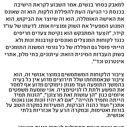
למאבק בסחר בנשים, אמר השבוע לקראת הישיבה
בכנסת כי הגיעה העת להפללת הלקוח. הוא זה שאונס
את האישה האומללה, הוא זה שיוצר את הביקוש, הוא
המנוע המפעיל את השוק ומנציח אותו. לדעתו של עו"ד
קידר, "הצעד המתבקש הוא נקיטת צעדים חריפים
כנגד לקוחות המנצלים ואונסים קורבנות זנות ולא
הייתי פוסל גם הפללה של כל גורמי המשנה התומכים
בשוק העבדות המינית הזאת: עיתונים, בתי מלון, אתרי
אינטרנט וכד'".
ציבור הלקוחות המשתמשים במוצר אנושי זה, הוא
ציבור שבאמתחתו שלל תירוצים מדוע אין כל בעיה
בהמשך התופעה ועוד מגוון נימוקים מדוע אף למסד
את הפשע ולתת לו לגיטימציה. אני שומעת משפטים
איומים כגון "הן עושות זאת מרצונן", "הזנות תמיד
הייתה ותמיד תהייה", "אם לא יהיו זונות אנו נאנוס
אתכן" ועוד כהנה הברקות, המעידות במקרה הטוב על
בורות ואטימות, ובמקרה הרע על אכזריות בלתי
אנושית.