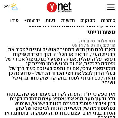
זנות 'חופשית'?
נשים לא עובדות בזנות כי מתחשק להן, לכן
הרעיון למסד את הזנות הוא לא פחות
משערורייתי
רוני אלוני-סדובניק
פורסם: 19.07.07, 09:14
תארו לכם חוק חדש המתיר לאנשים עניים למכור את
קרנית העין, הריאה או הכליה, תוך הסדרת פיקוח
רפואי על התהליך. אם זה נשמע לכם כניצול אכזרי של
מצוקה כלכלית, אם זה מרגיש כמו חציית קו
הומניטארי ערכי, אם זה נתפס בעינכם כעוד דרך של
בעלי ההון לנצל את חצי הכדור הנחשל - מדוע זה כן
נראה לכם הגיוני למסד בחקיקה שוק סחר בגוף של
נשים?
אין ספק כי יו"ר הועדה לקידום מעמד האישה בכנסת,
ח"כ גדעון סער, הוא איש אמיץ. עצם התמדתו בקיום
דיון ציבורי פומבי בבעיית הזנות בישראל, ושימוש
בפלטפורמה של תעשיית הזנות לביסוסו של שוק
הסחר בבני אדם, עצם נכונותו והתעמקותו בתחום, ראוי
להערכה.