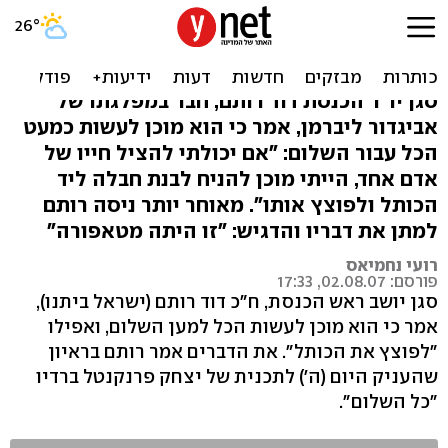
ח"כ דוד רותם: מוכן לפוצץ
את הכותל בשביל השלום
סגן יו"ר הכנסת דוד רותם, חבר במפלגתו של
אביגדור ליברמן, אמר כי הוא מוכן לעשות כמעט
הכל עבור השלום: "אם יכולתי להציל חייו של
אדם אחד, הייתי מוכן להניח לבנת חבלה ליד
הכותל ולפוצץ אותו". מאוחר יותר ניסה רותם
למתן את דבריו והדגיש: "זו היתה מטאפורה"
רועי נחמיאס
פורסם: 02.08.07, 17:33
סגן יושב ראש הכנסת, ח"כ דוד רותם (ישראל ביתנו),
אמר כי הוא מוכן לעשות הכל למען השלום, ואפילו
"לפוצץ את הכותל". את הדברים אמר רותם בראיון
שהעניק היום (ה') לתכנית של יצחק פרנקנטל ברדיו
"כל השלום".