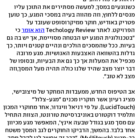
כשנוגעים במסך, למעשה מסתירים את התוכן עליו
מנסים ללחוץ, וזה מהווה בעיה במסכי המגע, כך טוען
פטריק באודיש, חוקר ממיקרוסופט שעובד על
הפרויקט. לאתר Techology Review
הוא אומר
כי
"בטכנולוגית המגע יש הבטחה מסויימת, אך יש בה גם
בעיות. ככל שהמסכים הולכים ונהיים קטנים ויותר, כך
גדלות בהשוואה האצבעות האנושיות. מגע מרובה
מכפיל את המעלות אך כך גם את הבעיות, ובסופו של
דבר יוצר מצב שהיד שלנו כולה תהיה מעל המסך,וזה
מצב לא טוב".
אב הטיפוס החדש, ממעבדות המחקר של מיצובישי,
מציג רעיון אשר חוקריו מכנים "מגע-צלול"
(LucidTouch). על פי דניאל וויגדור, אחד מחוקרי המכון
ותלמיד דוקטורט באוניברסיטת טורונטו, הצוות התחיל
עם מסך מגע בגודל שבעה אינץ', המאפשר מגע מכיוון
אחד בלבד. בהמשך, הדביקו החוקרים לגב המסך משטח
רב-מגעי (Multitouch). "דבר זה אפשר לנו לקבל מסך