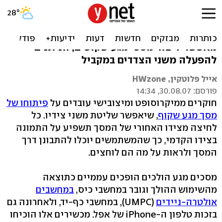
בפיתוח: מסכי מגע דו צדדיים
פיתוח משותף של מיקרוסופט ומיצובישי
מאפשר ליצור מסכי מגע שקופים, הניתנים
להפעלה משני הצדדים במקביל
אייל פלוטקין, HWzone
פורסם: 30.08.07, 14:34
חוקרים ממיקרוסופט ומיצובישי עובדים על
פיתוחו של
מסך מגע שקוף
, שיאפשר שליטת משני צידיו. כל
לחיצה מצידו האחורי של המסך תשפיע על התמונה
בצידו הקדמי, כך שהמשתמשים יוכלו להתבונן דרך
המסך ולראות על מה הם לוחצים.
מסכים מגע הולכים הופכים עממיים כתוצאה
מהשימוש ההולך וגובר במחשבי כיס,
במחשבים
אולטרה-ניידים
(UMPC), במחשבי כף-יד, ולאחרונה גם
בזכות טלפון ה-iPhone של אפל. מכשירים אלו הוכיחו