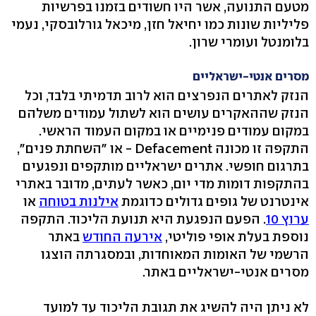
מטעם התנועה, אשר היו חשודים בזמנו בפרשיות
פליליות שונות כמו יחיאל חזן, מיכאל גורלובסקי, נעמי
בלומנטל ועומרי שרון.
מסרים אנטי-ישראליים
הנזק לאתרים הנפרצים הוא לרוב תדמיתי בלבד, וכל
הנזק שההאקרים עושים הוא לשתול עמודים משלהם
במקום עמודים פנימיים או במקום העמוד הראשי.
התקפה זו מכונה Defacement - או "השחתת פנים",
בתרגום חופשי. אתרים ישראליים מותקפים ונפגעים
בהתקפות דומות מדי יום, כאשר לעתים, מדובר באתרי
אינטרנט של גופים גדולים כדוגמת
אילנות בטוחה
או
ערוץ 10
. הפעם הנפגעת היא תנועת הליכוד. התקפה
נוספת בעלת אופי פוליטי,
אירעה החודש
באתר
הרשמי של האומות המאוחדות, ובמסגרתה הוצגו
מסרים אנטי-ישראליים באתר.
לא ניתן היה להשיג את תגובת הליכוד עד למועד