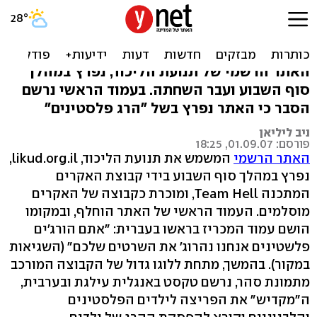
אתר הליכוד נפרץ בידי
האקרים מוסלמים
האתר הרשמי של תנועת הליכוד, נפרץ במהלך
סוף השבוע ועבר השחתה. בעמוד הראשי נרשם
הסבר כי האתר נפרץ בשל "הרג פלסטינים"
ניב ליליאן
פורסם: 01.09.07, 18:25
האתר הרשמי
המשמש את תנועת הליכוד, likud.org.il,
נפרץ במהלך סוף השבוע בידי קבוצת האקרים
המתכנה Team Hell, ומוכרת כקבוצה של האקרים
מוסלמים. העמוד הראשי של האתר הוחלף, ובמקומו
הושם עמוד המכריז בראשו בעברית: "אתם הורג'ים
פלשטינים אנחנו נהרוג' את השרטים שלכם" (השגיאות
במקור). בהמשך, מתחת ללוגו גדול של הקבוצה המורכב
מתמונת סהר, נרשם טקסט באנגלית עילגת ובערבית,
ה"מקדיש" את הפריצה לילדים הפלסטינים