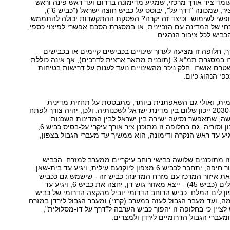
מד ציד אורך מרכזי, שמגיע מדימונה בדרום ועד ראש פינה וראש
הנקרה בצפון. הציר, שמכונה "דרך על", יבוסס על כביש חוצה ישראל ("כביש 6"),
ופשי לשימוש. וכיצד זה יקרה? הפסקת ההתקשרות יכולה להתממש
חי של המדינה עם הזכיינית, או במסגרת הסכם אפשרי לפיצוי כספי,
ביש לכל ציבור הנהגים.
, חלופה זו מציעה לערוך שינויים בכבישים קיימים או בכבישים
מתוכננים שאושרו במסגרת תמ"א 3 (תוכנית מתאר ארצית לדרכים), אך אינה כוללת
רם אושרו. חלק ניכר מהשינויים נועד לענות על דרישות בטיחות
פי הנהוג כיום.
ית, ואולי גם השאפתנית ביותר, מתבססת על תחזית מדינית
מרחיקת-לכת: ב-2030 ייכון שלום בין מדינת ישראל לשכנותיה. ולכן, יהיה צורך לפתח
, שתאפשר נסיעה ישירה בין ישראל לבין המדינות השכנות:
מצרים, ירדן, לבנון וסוריה. גם בחלופה זו מתוכנן ציר אורך עיקרי על-בסיס כביש 6,
ע עד ראש הנקרה ודימונה, הוא ממשיך עד מעברי הגבול בצפון,
 מתוכננים שלושה כבישי רוחב עיקריים ממערב למזרח. הכביש
הצפוני ייצא מאזור חיפה, יתחבר לכביש 6 מצפון ליוקנעם עילית, ויגיע עד בית-שאן.
את איזור המרכז עם מזרח המדינה: כביש זה - שישמש גם ככביש
גישה חדש לירושלים (כביש 45) - ייצא מאזור גוש דן, יחצה את כביש 6, ויגיע עד
ן לים המלח. כביש הרוחב הדרומי יוביל מהקצה הדרומי של כביש
מה, ועד מעבר הגבול לעזה במערב (קרני) ומעבר הגבול לירדן במזרח
 לציין כי בחלופה זו יהפוך כביש הערבה ל"דרך על דו-מסלולית",
מעברי הגבול הדרומיים לירדן ולמצרים.