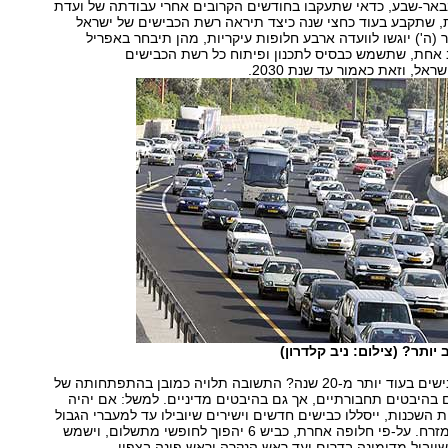
אר-שבע, כדאי שתעקבו בחודשים הקרובים אחרי עבודתה של ועדת
ת, שתקבע בעוד כחצי שנה כיצד תיראה רשת הכבישים של ישראל
2030. מחר (ה') יוגשו לוועדה ארבע חלופות עיקריות, מהן תיבחר באפריל
ת-אב אחת, שתשמש כבסיס לתכנון ופיתוח כל רשת הכבישים
ראל, וזאת כאמור עד שנת 2030.
יותר? (צילום: ניב קלדרון)
אז איך ייראו הכבישים בעוד יותר מ-20 שנה? התשובה תלויה כמובן בהתפתחותה של
 בהיבטים תחבורתיים, אך גם בהיבטים מדיניים. למשל: אם יהיה
 השכנות, ייסללו כבישים חדשים וישירים שיובילו עד למעברי הגבול
בצפון, בדרום ובמזרח. על-פי חלופה אחרת, כביש 6 יהפוך לחופשי מתשלום, וישמש
 שיוביל מדימונה בדרום ועד ראש הנקרה וראש פינה בצפון.