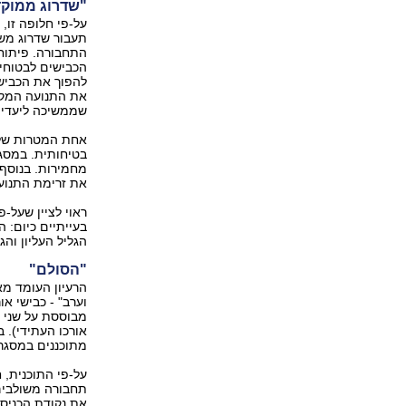
"שדרוג ממוק
על-פי חלופה זו,
תעבור שדרוג משמ
התחבורה. פיתוח 
הכבישים לבטוחים
להפוך את הכביש 
את התנועה המקומ
שממשיכה ליעדים
אחת המטרות של 
בטיחותית. במסגר
מחמירות. בנוסף
את זרימת התנועה
ראוי לציין שעל-
בעייתיים כיום: ה
הגליל העליון והג
"הסולם"
הרעיון העומד מא
וערב" - כבישי א
אורכו העתידי). ב
מתוכננים במסגרת
על-פי התוכנית, 
תחבורה משולבים 
את נקודת הכניסה