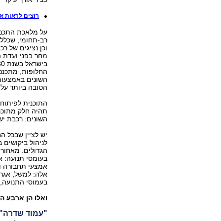
רוצים לראות את
על מלאכת התכנון
רב-תחומי, שכלל 
וכן נציגים של ר
מחר בפני ועדת ה
החלופות, מתכננ
השונים באמצעות 
הטובה ביותר על צ
התוכנית לפיתוח 
תהיה חלק מתוכנ
השונים: רכבת ישר
יש לציין שבכל 
לניהול ביקושים 
הגדולים. מאחור
בעומסי תנועה: א
אמצעי תחבורה וע
אלה: למשל, אגרות
בעמוסי התנועה, 
ואלו הן ארבע ה
"עמוד שדרה"