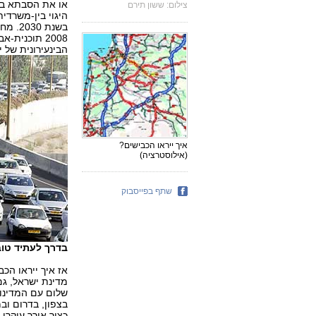
או את הסבתא בב
צילום: ששון תירם
היגוי בין-משרדי
בשנת 
2008 תוכני
הבינעירונית של יש
איך ייראו הכבישים?
(אילוסטרציה)
שתף בפייסבוק
בדרך לעתיד טוב 
מדינת ישראל, גם
שלום עם המדינות
כציר אורך עיקרי