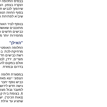
בבסיס החלופה עו
שיהפוך לכביש ח
בסוף החוזה הנוכ
שיביא לפתיחת הכ
בנוסף לציר האורך
כבישים חדשים שט
מחמירות יותר מכ
"האילן"
החלופה האופטימ
רשת כבישים חדשה
אולם במקום להגי
בדרום ובמזרח.
במסגרת חלופה זו
כביש נוסף יחבר 
למעבר גבול מצפו
6, בצומת בית ק
(נאות הכיכר). יש
שתגיע עד אילת ו