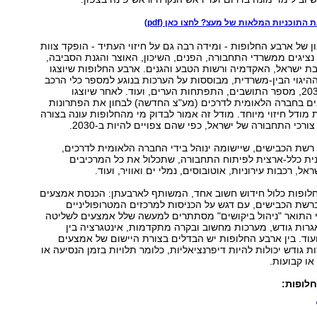
 התוכניות המלאות של מעצ? לחצו כאן (pdf)
 של ארבע החלופות - ומידה רבה גם על חיזוי העתיד - הופקד צוות
נציגים ממשרדי התחבורה, הפנים, השיכון, האוצר והגנת הסביבה,
כבת ישראל, האקדמיה ורשות הטבע והגנים. ארבע החלופות שיוצגו
היגוי הבין-משרדית, מבוססות על הערכות בנוגע למספר כלי הרכב
בישראל בשנת 2030, מספר התושבים, התפתחות הערים, ועוד. לאחר שיוצגו
ים בחברה הלאומית לדרכים (מע"צ החדשה) לבחון את הפתרונות
מודל חיזוי מיוחד. מודל זה אמור לבדוק מי מהחלופות עונה בצורה
ורכי התחבורה של ישראל, כפי שהם צפויים להיות ב-2030.
רשת הכבישים, שיישומה ינוהל בידי החברה הלאומית לדרכים,
ית כלל-ארצית לפיתוח התחבורה, שתכלול את כל המרכיבים
אל, רכבות עירוניות, אוטובוסים, נמלי ים ואוויר, ועוד.
החלופות כלול חידוש חשוב אחד, המשותף לארבעתן: הכנסת אמצעים
ברשת הכבישים, עם דגש על הכניסות למרכזים המטרופוליניים
י התואר "ניהול ביקושים" מסתתרים למעשה שלל אמצעים לשליטה
גרות גודש, מערכות מחשוב ובקרה מתקדמות, אינטגרציה בין
וד. בין ארבע החלופות יש הבדלים בצורת היישום של אמצעים
 גודש יכולות להיות דיפרנציאליות, כלומר תלויות בזמן הנסיעה או
או קבועות.
חלופות: