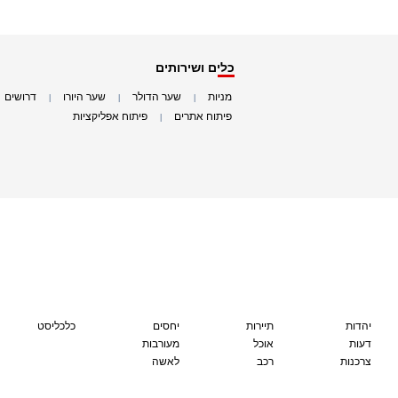
כלים ושירותים
מניות
שער הדולר
שער היורו
דרושים
|
|
|
|
פיתוח אתרים
פיתוח אפליקציות
|
|
יהדות
תיירות
יחסים
כלכליסט
דעות
אוכל
מעורבות
צרכנות
רכב
לאשה