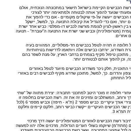
ד"
 רשת הכבישים הקיימת בישראל תישאר במתכונתה הנוכחית, אולם
עותי שנועד להפוך אותה לבטוחה ולמתאימה יותר לצורכי
הכבישים ייעשה על-פי שיקולים מקומיים - אם כדי להפוך את
 יותר, ואם כדי להגדיל את קיבולת התנועה. כך, למשל, יישקל
בין ראשון-לציון לצומת מורשה לכביש דו-מפלסי: כביש אחד ישרת
ית (מטרופולינית) וכביש שני ישרת את התנועה ה"עוברת" - תנועה
 אחרים.
חלופה זו תהיה לטפל בכבישים חד-מסלוליים, המהווים בעיה
ת השדרוג, יורחבו כבישים אלה ויותאמו לדרישות בטיחותיות
, מתוכנן טיפול מקיף בצמתים ברחבי הארץ, על-מנת לשפר בהם
, וכן להפוך אותם לבטוחים יותר.
פי התוכנית, חלק ניכר משדרוג הכבישים מיועד לטפל באזורים
צפון והדרום. כך, למשל, מתוכנן שדרוג מקיף לכבישים רבים באזורי
ליל התחתון.
חורי חלופה זו מוכר היטב למתכנני תחבורה: יצירת מתווה של "שתי
ורך ורוחב, המשתלבים ומזינים זה את זה. רשת הכבישים בחלופה זו
מבוססת על שני צירי אורך עיקריים: כביש מספר 2 (ת"א - חיפה) וכביש מספר 6 (לכל
ין שני הכבישים העיקריים ייקשרו כבישי רוחב, חלקם קיימים וחלקם
 תמ"א 3.
חיבור רשת הכבישים לאזורים המטרופוליניים יעשה דרך מרכזי
(מתח"מ) שיוקמו בשולי הערים הגדולות. מרכזים אלה יהוו למעשה
 לכל אמצעי התחבורה. שאר רשת הכבישים הבינעירונית תשודרג,