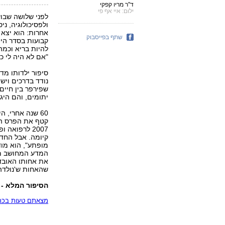
ד"ר מריו קפקי
ילום: איי אף פי
לפני שלושה שבועו
ולפסיכולוגיה, ני
אחרות: הוא יצא 
שתף בפייסבוק
קבועות בסדר היום
להיות בריא וכמה
"אם לא היה לי כו
סיפור ילדותו מד
נודד בדרכים ויש
שפירפר בין חיים
יתומים, והם היג
60 שנה אחרי, 
קטף את הפרס היו
2007 לרפואה
קיומה. אבל החד
מופתע", הוא מוד
המדע המחושב מכל
את אחותו האובדת.
שהאחות ש'נולדה'
הסיפור המלא - ב
מצאתם טעות בכתב