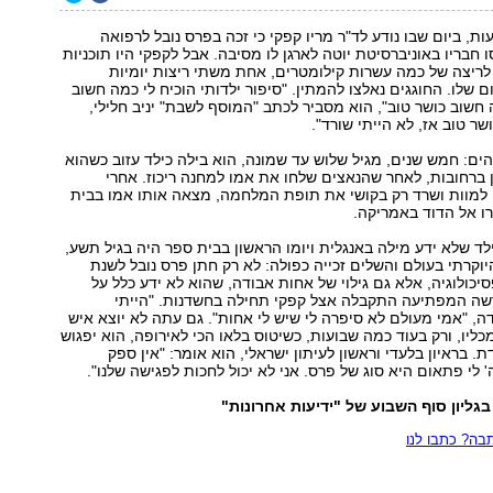
ת, ביום שבו נודע לד"ר מריו קפקי כי זכה בפרס נובל לרפואה
סו חבריו באוניברסיטת יוטה לארגן לו מסיבה. אבל לקפקי היו תוכניות
לריצה של כמה עשרות קילומטרים, אחת משתי ריצות יומיות
 שלו. החוגגים נאלצו להמתין. "סיפור ילדותי הוכיח לי כמה חשוב
 חשוב כושר טוב", הוא מסביר לכתב "המוסף לשבת" יניב חלילי,
שר טוב אז, לא הייתי שורד".
הים: חמש שנים, מגיל שלוש עד שמונה, הוא בילה כילד עזוב כשהוא
ן ברחובות, לאחר שהנאצים שלחו את אמו למחנה ריכוז. אחרי
 למוות ושרד רק בקושי את תופת המלחמה, מצאה אותו אמו בבית
רו אל הדוד באמריקה.
הילד שלא ידע מילה באנגלית ויומו הראשון בבית ספר היה בגיל תשע,
קרתי בעולם והשלים זכייה כפולה: לא רק חתן פרס נובל לשנת
 ופסיכולוגיה, אלא גם גילוי של אחות אבודה, שהוא לא ידע כלל על
שה המפתיעה התקבלה אצל קפקי תחילה בחשדנות. "הייתי
ה, "אמי מעולם לא סיפרה לי שיש לי אחות". גם עתה לא יוצא איש
יו, ורק בעוד כמה שבועות, כשיטוס בלאו הכי לאירופה, הוא יפגוש
 בראיון בלעדי וראשון לעיתון ישראלי, הוא אומר: "אין ספק
 לי פתאום היא סוג של פרס. אני לא יכול לחכות לפגישה שלנו".
גליון סוף השבוע של "ידיעות אחרונות"
ה? כתבו לנו