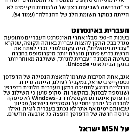
כי "הדרישה לשביעות רצון של הלקוחות הקיימים לא
הייתה במוקד תשומת הלב של ההנהלה" (עמוד 54).
העברית באינטרנט
בשנות ה-90' סבלו אתרי האינטרנט העבריים מתופעת
מגדל בבל. התקן להצגת עברית באותה תקופה, שנקרא
"עברית ויזואלית", היה עקום למדי, וכדי לפתח את
הרשת נדרש פתרון מוצלח יותר. מיקרוסופט בחברה
בשיטה המכונה "עברית לוגית", ששולבה מאוחר יותר
בתקן הבינלאומי Unicode.
אגב, אחת הסיבות שתרמו להאצת הנפילה של הדפדפן
נטסקייפ בישראל, במקביל לעולם, הייתה גרירת
הרגליים בנוגע לתמיכה בתקן העברית הלוגית בדפדפן
(שנוספה לבסוף). בהקשר זה, סקופ טוען כי השילוב של
הדפדפן אינטרנט אקספלורר ב-Windows לא סיפקה
לחברה כל יתרון יחסי על נטסקייפ בישראל, מכיוון
שבאותם ימים אף אתר לא נכתב בעברית לוגית, ואילו
גירסה חדשה של הדפדפן הופצה כל ארבעה חודשים.
על MSN ישראל