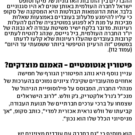
ההבדלים בין התרבות הארגונית של מיקרוסופט
ישראל לחברה העולמית באותן שנים לא היו סגנוניים
בלבד. אחת הדוגמאות הבולטות היא המסקנה של סקופ
כי עליו להימנע מלעלוב בעובדים באמצעות שאלות
מביכות על מנת לא לפגוע במוטיבציה שלהם להעלות
רעיונות. מדובר בלקח ישיר משיטת עבודה לא נבונה של
יו"ר החברה העולמית, ביל גייטס, שנהג להטיח לעתים
קרובות בעובדים שהעלו רעיונות שלא קלעו לדעתו
במשפט "זה הרעיון הטיפשי ביותר ששמעתי עד היום"
(עמוד 112).
פיטורין אוטומטיים - האמנם מוצדקים?
עניין נוסף היא נוהג הפיטורין הגורף של חמישה
אחוזים מהעובדים שקיבלו ציונים נמוכים בהערכות של
מנהלי החברה, המבוסס על פילוסופיית הניהול של
מנכ"ל ג'נרל אלקטריק, ג'ק וולש. "לרוב הישראלים
שצמחו על ברכי ערכים חברתיים של תנועת העבודה,
קביעתו של וולש נראית אכזרית למדי", כותב סקופ, "אך
מניסיוני הכלל שלו הוא נכון".
הוא מוסיף כי "גם בחברה עם עובדים מצוינים יש