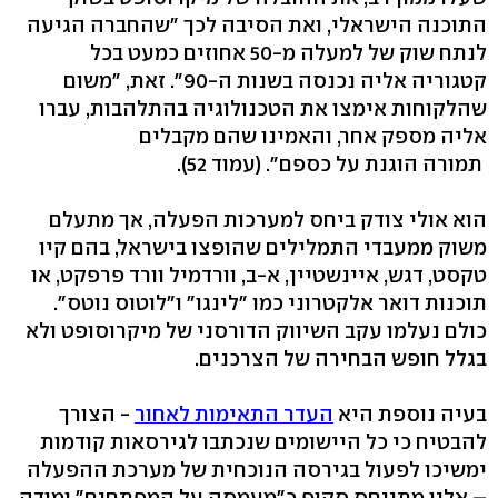
התוכנה הישראלי, ואת הסיבה לכך "שהחברה הגיעה
לנתח שוק של למעלה מ-50 אחוזים כמעט בכל
קטגוריה אליה נכנסה בשנות ה-90". זאת, "משום
שהלקוחות אימצו את הטכנולוגיה בהתלהבות, עברו
אליה מספק אחר, והאמינו שהם מקבלים
תמורה הוגנת על כספם". (עמוד 52).
הוא אולי צודק ביחס למערכות הפעלה, אך מתעלם
משוק ממעבדי התמלילים שהופצו בישראל, בהם קיו
טקסט, דגש, איינשטיין, א-ב, וורדמיל וורד פרפקט, או
תוכנות דואר אלקטרוני כמו "לינגו" ו"לוטוס נוטס".
כולם נעלמו עקב השיווק הדורסני של מיקרוסופט ולא
בגלל חופש הבחירה של הצרכנים.
בעיה נוספת היא
העדר התאימות לאחור
- הצורך
להבטיח כי כל היישומים שנכתבו לגירסאות קודמות
ימשיכו לפעול בגירסה הנוכחית של מערכת ההפעלה
– אליו מתייחס סקופ כ"מעמסה על המפתחים" ומודה