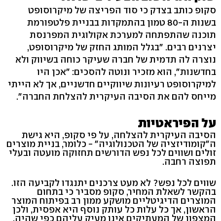
סקופ כותב בצדק כי סוד הפריצה של מיקרוסופט
בשנות ה-80 טמון בהתמקדות בבניית פלטפורמת
תוכנה שהתפתחה למערכת אקולוגית המפרנסת
יצרנים רבים. "בגלל המותג החזק של מיקרוסופט,
נוצרה לה תדמית של חברה שעיקר כוחה בשיווק ולא
בחדשנות", הוא מזכיר ונוטה להסכים: "אכן היו
למיקרוסופט רעיונות שיווקיים חדשניים, אך לא הייתי
מייחס להם את הסיבה העיקרית להצלחת החברה".
על הפיראטיות
הסיבה העיקרית להצלחה, על פי סקופ, היא גישת
ה"קומודיזציה של הטכנולוגיה" - כלומר, בניית מוצרים
זולים ושווים לכל נפש הדורשים תחזוקה מועטה ובעלי
תפוצה רחבה.
שווים לכל נפש? לא מעט צרכנים יתנגדו לקביעה הזו.
בהקשר לשאלת המחיר, סקופ מסביר כי בתחום
המוצרים הדיגיטליים מושקע ממון רב בפיתוח המוצר
הראשון, אך כל עלות כל עותק נוסף היא אפסית, ולכן
המצפון של המעתיקים אינו מעיק עליהם כפי שהיה,