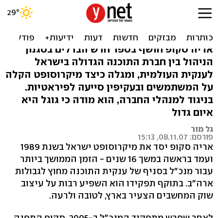
מייסד מיקרוסופט ישראל: כך
השתלטנו על שוק התוכנה
אריה סקופ חושף בספר חדש הבדלים בסגנון
הניהול בין חברת התוכנה הגדולה בישראל
לענקית העולמית, ומגלה כיצד מיקרוסופט הקלה
על המשתמשים ובעקיפין סייעה לפיראטיות.
בניגוד למנהלי החברה, הוא מודה כי גוגל היא
איום גדול
גל מור
פורסם: 08.11.07, 15:13
אריה סקופ יסד את מיקרוסופט ישראל בשנת 1989
ועמד בראשה במשך 16 שנים - הזמן הממושך ביותר
עבור מנכ"ל בסניף של ענקית התוכנה מחוץ לגבולות
ארה"ב. בתוקף תפקידו הוא השפיע רבות על עיצוב
שוק המחשבים הצעיר בארץ, לטובה ולרעה.
לאחר שפרש מתפקיד המנכ"ל ב-2005, סקופ התפנה