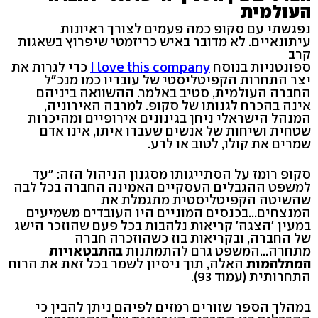
העולמית
נפגשתי עם סקופ כמה פעמים לצורך ראיונות
עיתונאיים. לא מדובר באיש כריזמטי שיפרוץ בשאגות
קרב
ספונטניות בנוסח
I love this company
כדי לגרות את
יצר התחרות הקפיטליסטי של עובדיו כמו מנכ"ל
החברה העולמית, סטיב באלמר. ההשוואה ביניהם
אינה בהכרח לגנותו של סקופ. למרבה האירוניה,
המנהל הישראלי ניחן בגינונים אירופיים ומהיכרות
שטחית ושיחות של אנשים שעבדו איתו, אינו אדם
שמרים את קולו, לטוב או לרע.
סקופ רומז על הסתייגותו מסגנון הניהול הזה: "עד
למשפט ההגבלים העסקיים האמינה החברה בכל לבה
שהשיטה הקפיטליסטית מתגמלת את
המנצחים...בכנסים המוניים היו העובדים משמיעים
במעין 'הצגה' קריאות נלהבות בכל פעם שהוזכר הישג
של החברה, ובקריאות בוז כשהוזכרה חברה
מתחרה...המשפט גרם להתמתנות
בהתבטאויות
המתלהמות
האלה, תוך ניסיון לשמר בכל זאת את הרוח
התחרותית (עמוד 93).
במהלך הספר שזורים רמזים לפיהם ניתן להבין כי