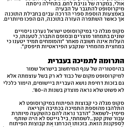
אולי, במקרה של גניבת לחם. בתחילה ניסתה
מיקרוסופט להתגבר על הבעיה
באמצעות הוספת ספרי הדרכה עבים בחבילת התוכנה
אך כאשר השתפרה העזרה בתוכנה, הם הפכו מיותרים.
סקופ מגלה כי במיקרוסופט ישראל נערכו ניסויים
שונים בתמחור מוצרים ובסופם התברר, לטענתו, כי
העלות אינה חשובה מאחר "והמומחים תמיד יטענו כי
במחצית מהמחיר שנקבע הפיראטיות תיפסק".
התרומה לתמיכה בעברית
בהיסטוריה של ענף המיחשוב בישראל שמור
למיקרוסופט מקום של כבוד לא רק בשל עוצמתה אלא
גם בזכות דחיפת נושא העברית ביישומים, הימור כלכלי
לא פשוט שלא נראה מוצדק בשנות ה-80'.
סקופ מגלה כי קבוצות הפיתוח במיקרוסופט לא
התלהבו מהוספת התמיכה בכתיבה וקריאה
מימין-לשמאל. "הדבר נראה להם כהשקעה מיותרת
עבור שוק קטן...לשמחתי, ביל גייטס לא היה שותף
לספקנות הזאת. בזכותו הכרחנו את קבוצות הפיתוח