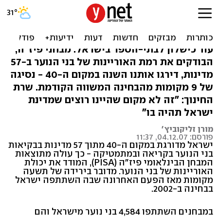
תלמידי ישראל ירדו למקום 40
בקריאה ובחשבון
עוד כישלון לבתי-הספר בישראל: מבחני פיז"ה,
הבודקים את רמת האוריינות של בני הנוער ב-57
מדינות, דירגו אותנו השנה במקום ה-40 - נסיגה
של 9 מקומות מהבחינה המשווה הקודמת. שרת
החינוך: "זה לא מקום שהיינו רוצים שמדינת
ישראל תהיה בו"
מורן זליקוביץ'
פורסם: 04.12.07, 11:37
ישראל מדורגת במקום ה-40 מתוך 57 מדינות בבקיאות
בני הנוער בקריאה ובמתמטיקה - כך עולה מתוצאות
המבחן הבינלאומי פיז"ה (PISA), המודד את יכולת
האוריינות של בני הנוער. מדובר בירידה של תשעה
מקומות מאז הפעם האחרונה שבה השתתפה ישראל
בבחינה ב-2002.
במבחנים השתתפו 4,584 בני נוער מישראל והם