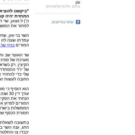
זמן
צילום: אלכס קולומויסקי
"ביקשנו להוצי
התחזית יהיה קש
ה') ל-t
שתף בפייסבוק
לפתור את המשבר
השר בר-און, שהש
עמדתו שונה לזו ש
המורים
בדרך של 
שר האוצר שב ותק
מערכת של ספינים
הקיצין. רק כשרא
של יו"ר ההסתדרות
שלי כדי להחזיר 
החובה לעשות זא
הוא הוסיף כי מ
עורך ד
הנחתי את הפקידי
המורים לפרוץ את
הממשלות בישראל 
תמורת הכסף שאני
החג, ענה השר בר
יכבדו צו והחלטה 