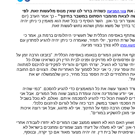
א את
כשהיה ברור לנו שאין מנוס מלעשות זאת. לפי
צווי המניעה
ה לצאת מהמבוי הסתום במשבר בחינוך" -
כך אמר הערב (יום
yne, שר האוצר רוני בר-און. השר הוסיף כי בכל זאת הוא מאמין כי ניתן יהיה
 בדרך של משא ומתן ושהוא נחוש לעשות זאת.
תתף באסיפה הכללית של תעשייני היהלומים ברמת גן, אמר כי
ל שרת החינוך, יולי תמיר, שאמרה כי ניתן יהיה להגיע לפתרון עם
ללא צורך בצווי מניעה.
משא ומתן
ף את ארגון המורים בנאומו באסיפה הכללית. "בזבזנו הרבה זמן על
 ופרסומים לא מדויקים ופנינו לבית הדין רק כשראינו שכלו כל
יתי שדבר לא הועיל, יצרתי תקדים והוריתי לפקידים להיכנס למתווה
 עופר עיני, כי אני יכול לסמוך על האחריות שלו. הצווים הם החובה
את התלמידים לבית הספר בכל מחיר, כיוון שלממשלה יש את
ת".
שרד האוצר עשה את כל המאמצים כדי להגיע להסכם. "כמי שהיה
ין 30 שנה, אני יודע שהמדינה אינה עומדת במצב שווה מול המורים. אבל אני
ם לעשות הכול כדי להגיע להסכמה איתם. ואולם, לא נוכל בשביל
 הסכמי השכר במשק. דבר כזה עלול לגרום לגיהנום כלכלי.
שפכו הרבה כסף על החינוך. אני לא פדגוג, אבל אני רוצה איכות
 מוכן להשקיע במורים".
בתשובה לשאלת ynet האם הוא לא חושש ממצב שבו המורים לא יחזרו לעבודה אחרי
-און: "אני לא מעלה על דעתי מצב שמורים ומחנכים בישראל לא
שיפוטית של בית דין. זה יהיה מצער מאוד אם כך יקרה, ובנוסף,