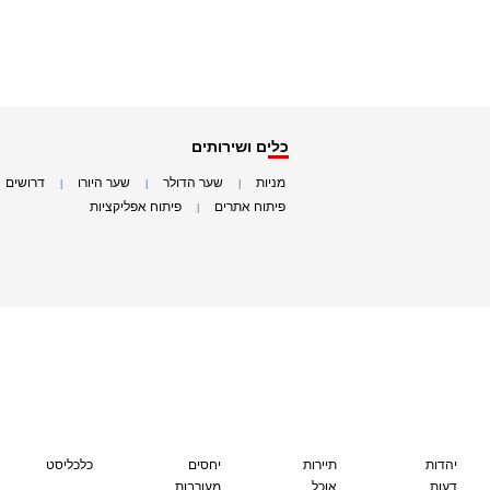
כלים ושירותים
מניות
שער הדולר
שער היורו
דרושים
|
|
|
|
פיתוח אתרים
פיתוח אפליקציות
|
|
יהדות
תיירות
יחסים
כלכליסט
דעות
אוכל
מעורבות