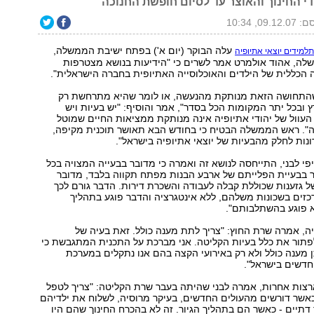
י החינוך והאוצר עד לסיום חופשת החנוכה
09.1, 10:34
עלה הבוקר (יום א') בפתח ישיבת הממשלה,
למידים יוצאי אתיופיה
ה, אהוד אולמרט אמר לשרים כי "הידיעות בנושא מצטרפות
הכללית של הילדים והאוכלוסייה האתיופית בחברה הישראלית".
ר שהתחושה הזאת מנותקת מהנעשה, או לומר שהיא מתרחשת רק
ובכל יתר המקומות הכל בסדר", אמר והוסיף: "יש בעיות ויש
עוול של יהודי אתיופיה אינה מנותקת ממציאות החיים שמוטל
תה". ראש הממשלה הבטיח כי בחודש הבא תאושר תוכנית מקיפה,
ונות לחלק מהבעיות של יוצאי אתיופיה בישראל".
פי לבני, התייחסה לנושא זה ואמרה כי מדובר בבעייה המצויה בכל
ר בבעיית הפלייתם של ארבע הבנות מפתח תקווה בלבד, מדובר
 גזענות שכוללת קבלה לעבודה והשכרת דירות. הדבר גורם לכך
זים בשכונות משלהם, ללא אינטגרציה והדבר פוגע בתהליך
א פוגע בהשתלבותם".
יה, אמרה שרת החוץ: "צריך לתת מענה כולל. זאת בעיה של
פתור את כלל בעיות הקליטה. אני מברכת על התכנית המתגבשת כי
מענה כולל ולא רק באירועי הקצה בהם אנו נתקלים במערכת
חדשים בישראל".
רצות אחרות, אמרה לבני שהיתה בעבר שרת הקליטה: "צריך לטפל
אשר דורשים מהעולים החדשים, בעיקר מרוסיה, לשלוח את ילדיהם
דתיים - כאשר הם בתהליך הגיור. זה לא בהכרח החינוך שהם היו