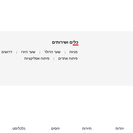
כלים ושירותים
מניות
שער הדולר
שער היורו
דרושים
|
|
|
|
פיתוח אתרים
פיתוח אפליקציות
|
|
יהדות
תיירות
יחסים
כלכליסט