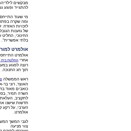
מבקשים לילדיהם.
להתגייר ופוגע ג
מי שעוד התייחס 
ומה שקרה בפתח 
של גזענות הגובל
החינוכי, החליט
בלתי אפשרית".
אולמרט למורי
אולמרט התייחס
אחרי
החלטת בית ה
רוצה לפגוע במעמ
תוך חג החנוכה. 
ראש הממשלה
סי
השרה תמיר, בסי
חדשות שישנו את 
הערבי, על רקע ק
אולמרט.
לגבי המשך המשא
צווי מניעה
שייכנסו לתוקף ב