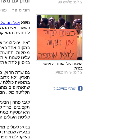
ומתן עם משרד
צילום: פלאש 90
רוני סופר
פורסם: 2.07
נושא
אפלייתם של ת
כאשר ראש הממשל
לתחושת המצוקה 
"איני יכול לומ
במקום אחד בארץ 
מצוקות. תחושת ה
עלינו לשנות או
בניסיון לתת פתר
הפגנת עולי אתיופיה אמש
בפ"ת
גם שרת החוץ, צי
צילום: שי רוזנצוויג
הארץ. "לא מדוב
בתופעה כוללת של
שהאתיופים מתרכ
שתף בפייסבוק
הקליטה כולו. הו
לגבי פתרון הבעי
תקציבים. צריך ל
היא עוסקת במתן 
קליטת העולים ה
בנוגע לעולים מא
בבעייה שנוצרת כ
בעיקר לבתי ספר 