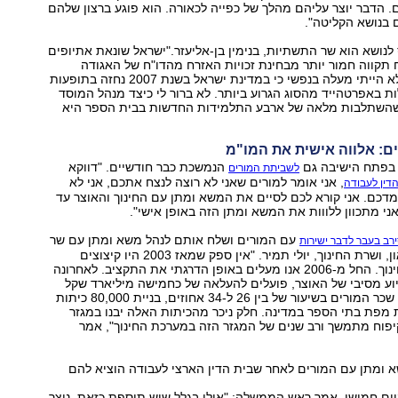
 הדבר יוצר עליהם מהלך של כפייה לכאורה. הוא פוגע ברצון שלהם
ם בנושא הקליטה".
לנושא הוא שר התשתיות, בנימין בן-אליעזר."ישראל שונאת אתיופים
תקווה חמור יותר מבחינת זכויות האזרח מהדו"ח של האגודה
לזכויות האזרח. לא הייתי מעלה בנפשי כי במדינת ישראל בשנת 2007 נחזה בתופעות
ות באפרטהייד מהסוג הגרוע ביותר. לא ברור לי כיצד מנהל המוסד
 שהשתלבות מלאה של ארבע התלמידות החדשות בבית הספר היא
ם: אלווה אישית את המו"מ
 בפתח הישיבה גם
הנמשכת כבר חודשיים. "דווקא
לשביתת המורים
, אני אומר למורים שאני לא רוצה לנצח אתכם, אני לא
דין לעבודה
דכם. אני קורא לכם לסיים את המשא ומתן עם החינוך והאוצר עד
אני מתכוון ללווות את המשא ומתן הזה באופן אישי".
עם המורים ושלח אותם לנהל משא ומתן עם שר
רב בעבר לדבר ישירות
האוצר, רוני בר-און, ושרת החינוך, יולי תמיר. "אין ספק שמאז 2003 היו קיצוצים
כואבים מאוד בחינוך. החל מ-2006 אנו מעלים באופן הדרגתי את התקציב. לאחרונה
וע מסיבי של האוצר, פועלים להעלאה של כחמישה מיליארד שקל
לתקציב, העלאת שכר המורים בשיעור של בין 26 ל-34 אחוזים, בניית 80,000 כיתות
מפת בתי הספר במדינה. חלק ניכר מהכיתות האלה יבנו במגזר
יפוח מתמשך ורב שנים של המגזר הזה במערכת החינוך", אמר
 ומתן עם המורים לאחר שבית הדין הארצי לעבודה הוציא להם
יום חמישי, אמר ראש הממשלה: "אולי בגלל שיש תוספת כזאת, נוצר