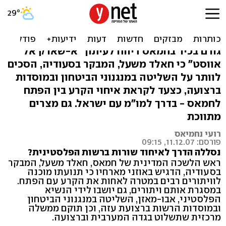
דיווח: משעל מוכן להחזיר את
עזה לאבו-מאזן
גורם בכיר בחמאס דיווח לעיתון "א-שארק אל
אווסט" כי חאלד משעל, המבקר בסעודיה, הסכים
לוותר על השליטה במנגנוני הביטחון ובמוסדות
ברצועה, כצעד לקראת איחוי הקרע בין הפתח
לחמאס - בדרך למו"מ עם ישראל. גם מצרים
מתווכת
רועי נחמיאס
פורסם: 11.12.07, 09:15
נסללה הדרך לאיחוד שורות ברשות הפלסטינית?
ראש הלשכה המדינית של חמאס, חאלד משעל, המבקר
בסעודיה, הדגיש באוזני מארחיו כי תנועתו מוכנה
לוויתורים רבים במטרה לאחות את הקרע עם הפתח.
במסגרת אותם ויתורים, גם יושבו לידי הנשיא
הפלסטיני, אבו-מאזן, השליטה במנגנוני הביטחון
ובמוסדות הרשות ברצועת עזה, וכן תוקם ממשלה
מרכזית שתשלוט בגדה המערבית וברצועה.