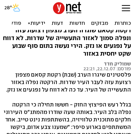
קסאם נפל ליד שדרות; אין
נפגעים ונזק
רקטת קסאם שוגרה הערב מצפון רצועת עזה
ונפלה סמוך לאזור התעשייה של שדרות. לא דווח
על נפגעים או נזק. הירי נעשה בתום סוף שבוע
שקט יחסית באזור
שמוליק חדד
פורסם: 22.12.07, 22:21
פלסטינים שיגרו הערב (שבת) רקטת קסאם מצפון
רצועת עזה לעבר העיר שדרות. הרקטה נפלה באזור
התעשייה של העיר. עד כה לא דווח על נפגעים או נזק.
בגלל רעש הפיצוץ החזק - חששו תחילה כי הרקטה
נפלה בלב העיר. באותה שעה שודרו מהמתנ"ס העירוני
חלקים מתוכנית טלוויזיה, בהשתתפות נינט טייב. אחד
המשתתפים בארוע סיפר: "שמענו צבע אדום, ביקשו