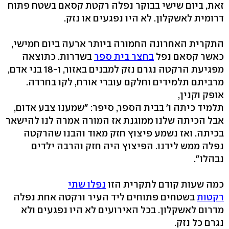
זאת, ביום שישי בבוקר נפלה רקטת קסאם בשטח פתוח
דרומית לאשקלון. לא היו נפגעים או נזק.
התקרית האחרונה החמורה ביותר ארעה ביום חמישי,
כאשר קסאם נפל
בחצר בית ספר
בשדרות. כתוצאה
מפגיעת הרקטה נגרם נזק למבנים באזור, ו-18 בני אדם,
מרביתם תלמידים וחלקם עוברי אורח, לקו בחרדה.
אופק וקנין,
תלמיד כיתה ו' בבית הספר, סיפר: "שמענו צבע אדום,
אבל הכיתה שלנו ממוגנת אז המורה אמרה לנו להישאר
בכיתה. ואז נשמע פיצוץ חזק מאוד והבנו שהרקטה
נפלה ממש לידנו. הפיצוץ היה חזק והרבה ילדים
נבהלו".
כמה שעות קודם לתקרית הזו
נפלו שתי
רקטות
בשטחים פתוחים ליד העיר ורקטה אחת נפלה
מדרום לאשקלון. בכל האירועים לא היו נפגעים ולא
נגרם כל נזק.