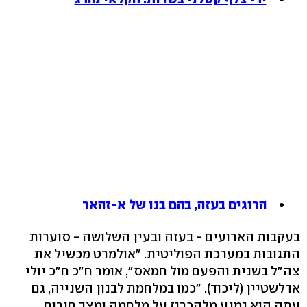
הרוגים בעזה, בהם בנו של א-זהאר
בעקבות הארועים - בעזה ובעין השלושה - סוערות
התגובות במערכת הפוליטית. "אולמרט מכשיל את
צה"ל בשנית והפעם מול חמאס", אומר ח"כ ח"כ יולי
אדלשטיין (ליכוד). "כמו במלחמת לבנון השנייה, גם
עתה הוא נמנע מלהכריז על מלחמה ומצב חירום,