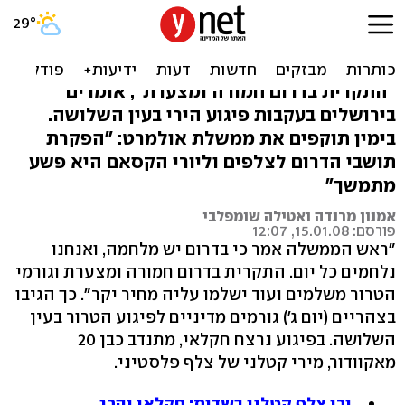
גורמים מדיניים: הפלסטינים
ישלמו מחיר יקר
"התקרית בדרום חמורה ומצערת", אומרים
בירושלים בעקבות פיגוע הירי בעין השלושה.
בימין תוקפים את ממשלת אולמרט: "הפקרת
תושבי הדרום לצלפים וליורי הקסאם היא פשע
מתמשך"
אמנון מרנדה ואטילה שומפלבי
פורסם: 15.01.08, 12:07
"ראש הממשלה אמר כי בדרום יש מלחמה, ואנחנו
נלחמים כל יום. התקרית בדרום חמורה ומצערת וגורמי
הטרור משלמים ועוד ישלמו עליה מחיר יקר". כך הגיבו
בצהריים (יום ג') גורמים מדיניים לפיגוע הטרור בעין
השלושה. בפיגוע נרצח חקלאי, מתנדב כבן 20
מאקוודור, מירי קטלני של צלף פלסטיני.
ירי צלף קטלני בשדות: חקלאי נהרג