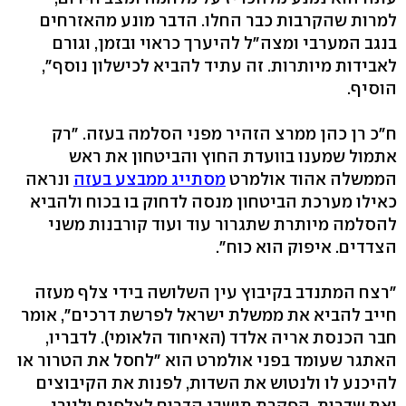
למרות שהקרבות כבר החלו. הדבר מונע מהאזרחים
בנגב המערבי ומצה"ל להיערך כראוי ובזמן, וגורם
לאבידות מיותרות. זה עתיד להביא לכישלון נוסף",
הוסיף.
ח"כ רן כהן ממרצ הזהיר מפני הסלמה בעזה. "רק
אתמול שמענו בוועדת החוץ והביטחון את ראש
הממשלה אהוד אולמרט
מסתייג ממבצע בעזה
ונראה
כאילו מערכת הביטחון מנסה לדחוק בו בכוח ולהביא
להסלמה מיותרת שתגרור עוד ועוד קורבנות משני
הצדדים. איפוק הוא כוח".
"רצח המתנדב בקיבוץ עין השלושה בידי צלף מעזה
חייב להביא את ממשלת ישראל לפרשת דרכים", אומר
חבר הכנסת אריה אלדד (האיחוד הלאומי). לדבריו,
האתגר שעומד בפני אולמרט הוא "לחסל את הטרור או
להיכנע לו ולנטוש את השדות, לפנות את הקיבוצים
ואת שדרות. הפקרת תושבי הדרום לצלפים וליורי