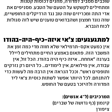
שוכבים מסביב למדורה, מוזגים לכוסות קטנות
ומתחילים לקשקש על הטעם של הטבע. מסניפים את
אדי התה ומכריזים שזה טוב נגד הרדיקלים החופשיים,
שזה נוגד חמצון ושהבדואים טוענים שיש לזה סגולות
לכוח הגברא.
למתגעגעים: צ'אי איזה-כיף-היה-בהודו
אין כמעט אקס-תרמילאי שלא חווה מדי כמה זמן את
המשבר הזה. פתאום באמצע החיים מתחילים ליילל
בערגה "אחחח‭...‬ איזה כיף היה בהודו. הכל זול, אין
עבודה, אין מילואים, אין לימודים‭...‬ כל היום רק נזרקים
ותופסים ראש‭."‬ וככל הנראה אין הרבה מה לעשות כדי
להתנחם. לכל היותר אפשר לשתות כוסית צ'אי ליד
המדורה ולהיזכר בטעם של החופש.
המרכיבים (ל־4 אנשים):
קינמון (כף גדושה של שברים)
ציפורן