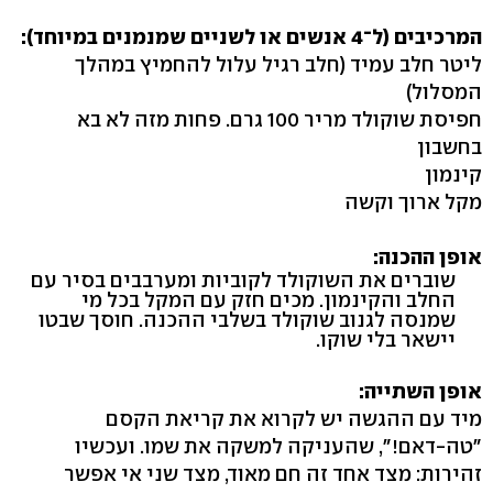
המרכיבים (ל־4 אנשים או לשניים שמנמנים במיוחד):
ליטר חלב עמיד (חלב רגיל עלול להחמיץ במהלך
המסלול)
חפיסת שוקולד מריר 100 גרם. פחות מזה לא בא
בחשבון
קינמון
מקל ארוך וקשה
אופן ההכנה:
שוברים את השוקולד לקוביות ומערבבים בסיר עם
החלב והקינמון. מכים חזק עם המקל בכל מי
שמנסה לגנוב שוקולד בשלבי ההכנה. חוסך שבטו
יישאר בלי שוקו.
אופן השתייה:
מיד עם ההגשה יש לקרוא את קריאת הקסם
"טה-דאם‭,"!‬ שהעניקה למשקה את שמו. ועכשיו
זהירות: מצד אחד זה חם מאוד, מצד שני אי אפשר