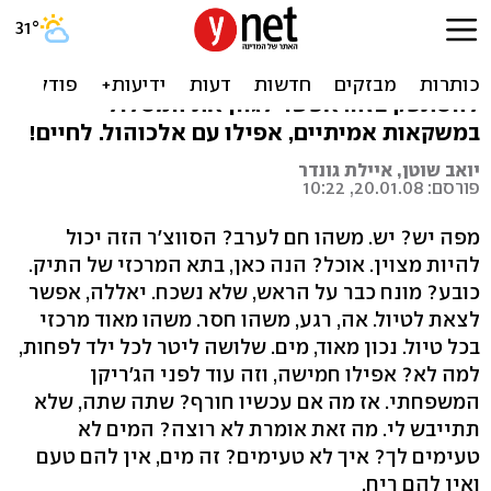
בר בשטח
חשוב לשתות מים בטיול, אבל מי אמר שחייבים
להסתפק בזה. אפשר לגוון את המסלול
במשקאות אמיתיים, אפילו עם אלכוהול. לחיים!
יואב שוטן, איילת גונדר
פורסם: 20.01.08, 10:22
מפה יש? יש. משהו חם לערב? הסווצ'ר הזה יכול
להיות מצוין. אוכל? הנה כאן, בתא המרכזי של התיק.
כובע? מונח כבר על הראש, שלא נשכח. יאללה, אפשר
לצאת לטיול. אה, רגע, משהו חסר. משהו מאוד מרכזי
בכל טיול. נכון מאוד, מים. שלושה ליטר לכל ילד לפחות,
למה לא? אפילו חמישה, וזה עוד לפני הג'ריקן
המשפחתי. אז מה אם עכשיו חורף? שתה שתה, שלא
תתייבש לי. מה זאת אומרת לא רוצה? המים לא
טעימים לך? איך לא טעימים? זה מים, אין להם טעם
ואין להם ריח.