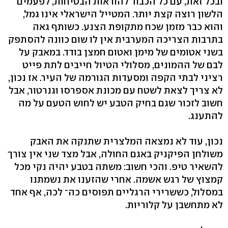
ובכל זאת, עם כל הכבוד להוראות הבטיחות, לפעמים
הלשון רוצה קצת יותר. המטייל הישראלי אינו גמל,
והוא כבר מזמן שכח מתקופת הצנע. כשותף גאה
בתרבות הצריכה המערבית אין לו שום כוונה להסתפק
בשני אטומים של מימן ואטום חמצן בודד. במאבק על
לבם של ההמונים, מסלולי הטיול חייבים לתת פייט
רציני לבתי הקפה ומסעדות הגורמה של העיר. אז נכון,
לא צריך לצאת לשטח עם מכונת אספרסו וגנרטור, אבל
חשוב לזכור שגם בחיק הטבע יש לחוש הטעם על מה
להתענג.
נכון, עוד לא נמצאה המלצרית שתנקה את האבק
משולחן הפיקניק באגם החולה, אבל מצד שני אין צורך
להשאיר טיפ. והכי חשוב: משתה בטבע יהיה נקי מכל
קמצוץ של רגש אשמה. אחרי שהזענו את נשמתנו
במסלול, כששרירי הרגליים תפוסים כה־ לכה, אף אחד
לא מתחשבן על קלוריות.