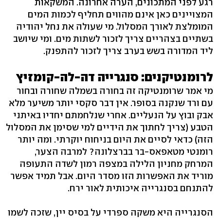
רגע לפני המתכונים, הערה אחרונה. המשקאות
המצויינים כאן אינם מהווים תחליף לכמות המים
המומלצת לאורך המסלול. מי שעולה את נחל יהודיה
בשתיים בצהריים צריך לזכור לשתות מים. ומי שיושב
ליד המדורה בשש בערב צריך לזכור להתפנק.
לרומנטיקנים: סנגרייה דה-לה-קומזיץ
מי אמר שרומנטיקה זה בחורה בשמלה שחורה ובחור
עם ורד שנקנה בסופר. אין דבר סקסי יותר משיער מלא
אבק ובוץ על הנעליים. אחרי שנלחמתם יחדיו באיתני
הטבע (צריך לחתוך את הידיים למי שסימן את המסלול
הזה) כדאי לסיים את היום בניחוח יוקרתי. ומה יותר
רומנטי מטאפאס-בר בברצלונה? למרבה הצער,
המרחק מחניון הלילה במצפה רמון לשדה התעופה
מוריד את האפשרות הזו מסדר היום. אבל תמיד אפשר
להתנחם בסנגרייה איכותית לאור ירח.
הסנגרייה היא משקה ספרדי על בסיס יין, שזכה לשמו