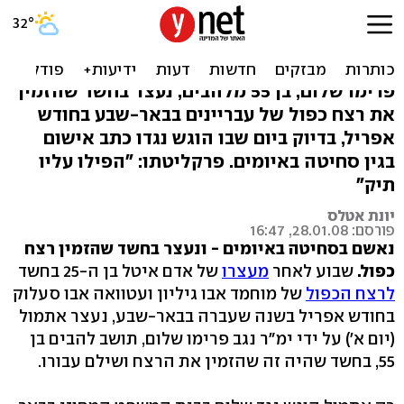
חשד בדרום: נאשם בסחיטה
הזמין רצח כפול
פרימו שלום, בן 55 מלהבים, נעצר בחשד שהזמין
את רצח כפול של עבריינים בבאר-שבע בחודש
אפריל, בדיוק ביום שבו הוגש נגדו כתב אישום
בגין סחיטה באיומים. פרקליטתו: "הפילו עליו
תיק"
יונת אטלס
פורסם: 28.01.08, 16:47
נאשם בסחיטה באיומים - ונעצר בחשד שהזמין רצח
כפול.
שבוע לאחר
מעצרו
של אדם איטל בן ה-25 בחשד
לרצח הכפול
של מוחמד אבו גיליון ועטוואה אבו סעלוק
בחודש אפריל בשנה שעברה בבאר-שבע, נעצר אתמול
(יום א') על ידי ימ"ר נגב פרימו שלום, תושב להבים בן
55, בחשד שהיה זה שהזמין את הרצח ושילם עבורו.