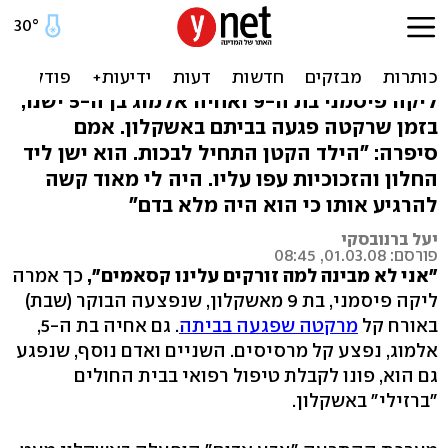
הילדה שנפצעה מרקטה: למה
זרקו עלינו קסאמים?
ליקה פיסמני בת ה-9 ואחיה אלמוג בן ה-5 ישנו,
בזמן שרקטה פגעה בביתם באשקלון. אמם
סיפרה: "הילד הקטן התחיל לבכות. הוא ישן ליד
החלון והזכוכיות עפו עליו. היה לי מאוד קשה
להרגיע אותו כי הוא היה מלא בדם"
יעל ברנובסקי
פורסם: 01.03.08, 08:45
"אני לא מבינה למה זורקים עלינו קסאמים",
כך אמרה
ליקה פיסמני, בת 9 מאשקלון, שנפצעה הבוקר (שבת)
באורח קל
מרקטה שפגעה בביתה
. גם אחיה בת ה-5,
אלמוג, נפצע קל מרסיסים. השניים ואדם נוסף, שנפגע
גם הוא, פונו לקבלת טיפול רפואי בבית החולים
"ברזילי" באשקלון.